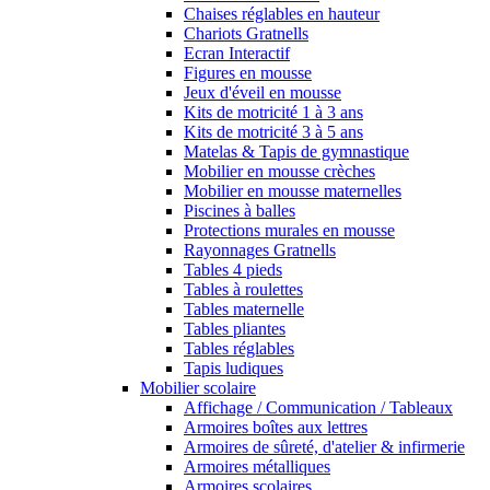
Chaises réglables en hauteur
Chariots Gratnells
Ecran Interactif
Figures en mousse
Jeux d'éveil en mousse
Kits de motricité 1 à 3 ans
Kits de motricité 3 à 5 ans
Matelas & Tapis de gymnastique
Mobilier en mousse crèches
Mobilier en mousse maternelles
Piscines à balles
Protections murales en mousse
Rayonnages Gratnells
Tables 4 pieds
Tables à roulettes
Tables maternelle
Tables pliantes
Tables réglables
Tapis ludiques
Mobilier scolaire
Affichage / Communication / Tableaux
Armoires boîtes aux lettres
Armoires de sûreté, d'atelier & infirmerie
Armoires métalliques
Armoires scolaires