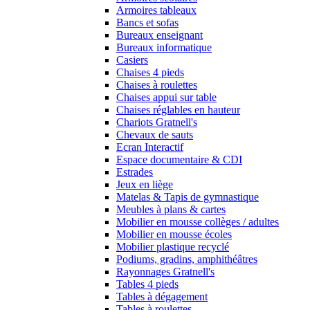
Armoires tableaux
Bancs et sofas
Bureaux enseignant
Bureaux informatique
Casiers
Chaises 4 pieds
Chaises à roulettes
Chaises appui sur table
Chaises réglables en hauteur
Chariots Gratnell's
Chevaux de sauts
Ecran Interactif
Espace documentaire & CDI
Estrades
Jeux en liège
Matelas & Tapis de gymnastique
Meubles à plans & cartes
Mobilier en mousse collèges / adultes
Mobilier en mousse écoles
Mobilier plastique recyclé
Podiums, gradins, amphithéâtres
Rayonnages Gratnell's
Tables 4 pieds
Tables à dégagement
Tables à roulettes