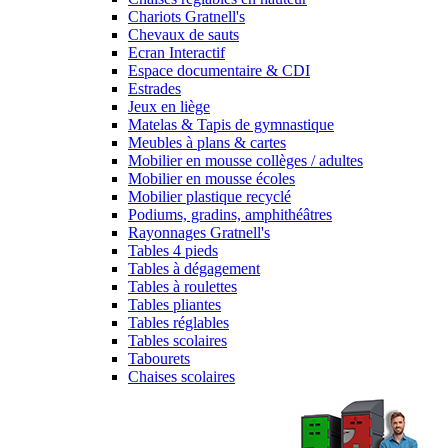
Chariots Gratnell's
Chevaux de sauts
Ecran Interactif
Espace documentaire & CDI
Estrades
Jeux en liège
Matelas & Tapis de gymnastique
Meubles à plans & cartes
Mobilier en mousse collèges / adultes
Mobilier en mousse écoles
Mobilier plastique recyclé
Podiums, gradins, amphithéâtres
Rayonnages Gratnell's
Tables 4 pieds
Tables à dégagement
Tables à roulettes
Tables pliantes
Tables réglables
Tables scolaires
Tabourets
Chaises scolaires