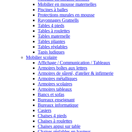
Mobilier en mousse maternelles
Piscines à balles
Protections murales en mousse
Rayonnages Gratnells
Tables 4 pieds
Tables à roulettes
Tables maternelle
Tables pliantes
Tables réglables
Tapis ludiques
Mobilier scolaire
Affichage / Communication / Tableaux
Armoires boîtes aux lettres
Armoires de sûreté, d'atelier & infirmerie
Armoires métalliques
Armoires scolaires
Armoires tableaux
Bancs et sofas
Bureaux enseignant
Bureaux informatique
Casiers
Chaises 4 pieds
Chaises à roulettes
Chaises appui sur table
Chaises réglables en hauteur