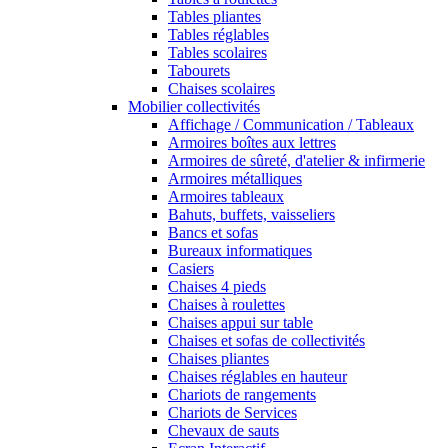
Tables pliantes
Tables réglables
Tables scolaires
Tabourets
Chaises scolaires
Mobilier collectivités
Affichage / Communication / Tableaux
Armoires boîtes aux lettres
Armoires de sûreté, d'atelier & infirmerie
Armoires métalliques
Armoires tableaux
Bahuts, buffets, vaisseliers
Bancs et sofas
Bureaux informatiques
Casiers
Chaises 4 pieds
Chaises à roulettes
Chaises appui sur table
Chaises et sofas de collectivités
Chaises pliantes
Chaises réglables en hauteur
Chariots de rangements
Chariots de Services
Chevaux de sauts