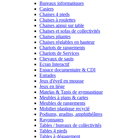
Bureaux informatiques
Casiers
Chaises 4 pieds
Chaises à roulettes
Chaises appui sur table
Chaises et sofas de collectivités
Chaises pliantes
Chaises réglables en hauteur
Chariots de rangements
Chariots de Services
Chevaux de sauts
Ecran Interactif
Espace documentaire & CDI
Estrades
Jeux d'éveil en mousse
Jeux en liège
Matelas & Tapis de gymnastique
Meubles à plans & cartes
Meubles de rangements
Mobilier plastique recyclé
Podiums, gradins, amphithéâtres
Rayonnages
Tables / bureaux de collectivités
Tables 4 pieds
Tables à dégagement