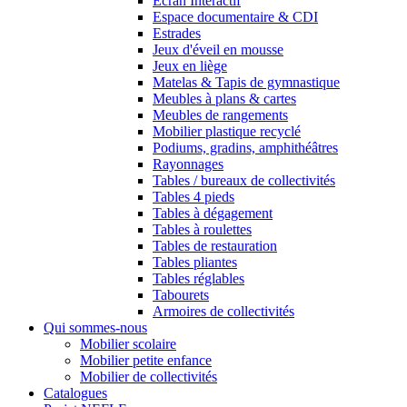
Ecran Interactif
Espace documentaire & CDI
Estrades
Jeux d'éveil en mousse
Jeux en liège
Matelas & Tapis de gymnastique
Meubles à plans & cartes
Meubles de rangements
Mobilier plastique recyclé
Podiums, gradins, amphithéâtres
Rayonnages
Tables / bureaux de collectivités
Tables 4 pieds
Tables à dégagement
Tables à roulettes
Tables de restauration
Tables pliantes
Tables réglables
Tabourets
Armoires de collectivités
Qui sommes-nous
Mobilier scolaire
Mobilier petite enfance
Mobilier de collectivités
Catalogues