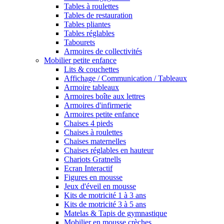
Tables à roulettes
Tables de restauration
Tables pliantes
Tables réglables
Tabourets
Armoires de collectivités
Mobilier petite enfance
Lits & couchettes
Affichage / Communication / Tableaux
Armoire tableaux
Armoires boîte aux lettres
Armoires d'infirmerie
Armoires petite enfance
Chaises 4 pieds
Chaises à roulettes
Chaises maternelles
Chaises réglables en hauteur
Chariots Gratnells
Ecran Interactif
Figures en mousse
Jeux d'éveil en mousse
Kits de motricité 1 à 3 ans
Kits de motricité 3 à 5 ans
Matelas & Tapis de gymnastique
Mobilier en mousse crèches