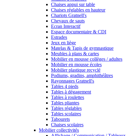
Chaises appui sur table
Chaises réglables en hauteur
Chariots Gratnell's
Chevaux de sauts
Ecran Interactif
Espace documentaire & CDI
Estrades
Jeux en liège
Matelas & Tapis de gymnastique
Meubles à plans & cartes
Mobilier en mousse collèges / adultes
Mobilier en mousse écoles
Mobilier plastique recyclé
Podiums, gradins, amphithéâtres
Rayonnages Gratnell's
Tables 4 pieds
Tables à dégagement
Tables à roulettes
Tables pliantes
Tables réglables
Tables scolaires
Tabourets
Chaises scolaires
Mobilier collectivités
Affichage / Communication / Tableaux