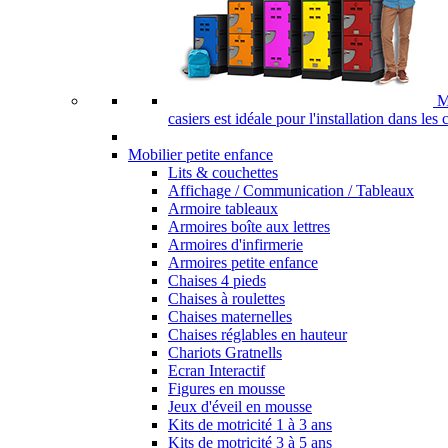
M
casiers est idéale pour l'installation dans les
Mobilier petite enfance
Lits & couchettes
Affichage / Communication / Tableaux
Armoire tableaux
Armoires boîte aux lettres
Armoires d'infirmerie
Armoires petite enfance
Chaises 4 pieds
Chaises à roulettes
Chaises maternelles
Chaises réglables en hauteur
Chariots Gratnells
Ecran Interactif
Figures en mousse
Jeux d'éveil en mousse
Kits de motricité 1 à 3 ans
Kits de motricité 3 à 5 ans