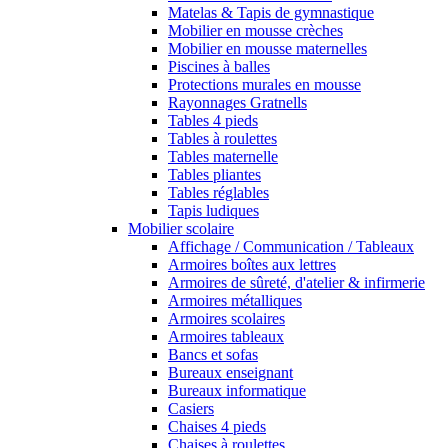
Matelas & Tapis de gymnastique
Mobilier en mousse crèches
Mobilier en mousse maternelles
Piscines à balles
Protections murales en mousse
Rayonnages Gratnells
Tables 4 pieds
Tables à roulettes
Tables maternelle
Tables pliantes
Tables réglables
Tapis ludiques
Mobilier scolaire
Affichage / Communication / Tableaux
Armoires boîtes aux lettres
Armoires de sûreté, d'atelier & infirmerie
Armoires métalliques
Armoires scolaires
Armoires tableaux
Bancs et sofas
Bureaux enseignant
Bureaux informatique
Casiers
Chaises 4 pieds
Chaises à roulettes