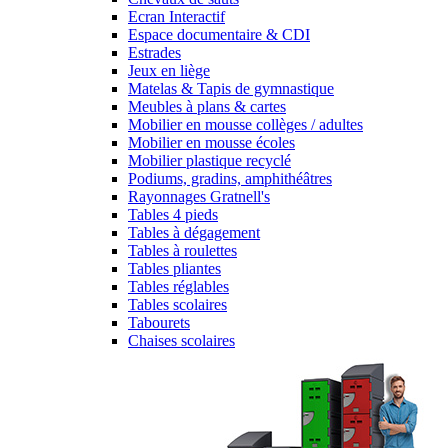
Ecran Interactif
Espace documentaire & CDI
Estrades
Jeux en liège
Matelas & Tapis de gymnastique
Meubles à plans & cartes
Mobilier en mousse collèges / adultes
Mobilier en mousse écoles
Mobilier plastique recyclé
Podiums, gradins, amphithéâtres
Rayonnages Gratnell's
Tables 4 pieds
Tables à dégagement
Tables à roulettes
Tables pliantes
Tables réglables
Tables scolaires
Tabourets
Chaises scolaires