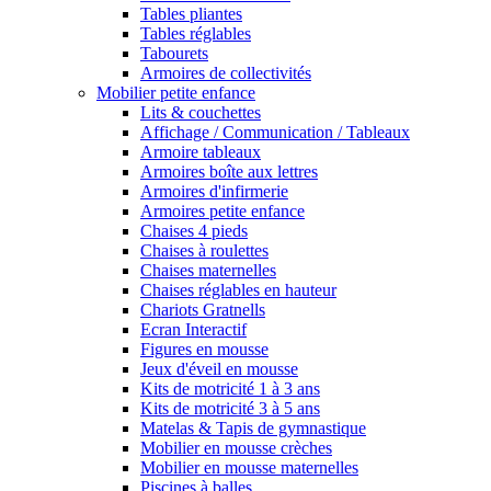
Tables pliantes
Tables réglables
Tabourets
Armoires de collectivités
Mobilier petite enfance
Lits & couchettes
Affichage / Communication / Tableaux
Armoire tableaux
Armoires boîte aux lettres
Armoires d'infirmerie
Armoires petite enfance
Chaises 4 pieds
Chaises à roulettes
Chaises maternelles
Chaises réglables en hauteur
Chariots Gratnells
Ecran Interactif
Figures en mousse
Jeux d'éveil en mousse
Kits de motricité 1 à 3 ans
Kits de motricité 3 à 5 ans
Matelas & Tapis de gymnastique
Mobilier en mousse crèches
Mobilier en mousse maternelles
Piscines à balles