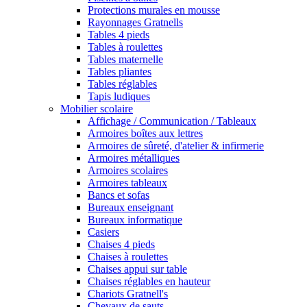
Protections murales en mousse
Rayonnages Gratnells
Tables 4 pieds
Tables à roulettes
Tables maternelle
Tables pliantes
Tables réglables
Tapis ludiques
Mobilier scolaire
Affichage / Communication / Tableaux
Armoires boîtes aux lettres
Armoires de sûreté, d'atelier & infirmerie
Armoires métalliques
Armoires scolaires
Armoires tableaux
Bancs et sofas
Bureaux enseignant
Bureaux informatique
Casiers
Chaises 4 pieds
Chaises à roulettes
Chaises appui sur table
Chaises réglables en hauteur
Chariots Gratnell's
Chevaux de sauts