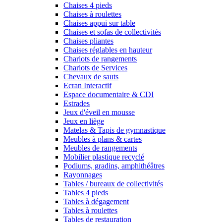
Chaises 4 pieds
Chaises à roulettes
Chaises appui sur table
Chaises et sofas de collectivités
Chaises pliantes
Chaises réglables en hauteur
Chariots de rangements
Chariots de Services
Chevaux de sauts
Ecran Interactif
Espace documentaire & CDI
Estrades
Jeux d'éveil en mousse
Jeux en liège
Matelas & Tapis de gymnastique
Meubles à plans & cartes
Meubles de rangements
Mobilier plastique recyclé
Podiums, gradins, amphithéâtres
Rayonnages
Tables / bureaux de collectivités
Tables 4 pieds
Tables à dégagement
Tables à roulettes
Tables de restauration