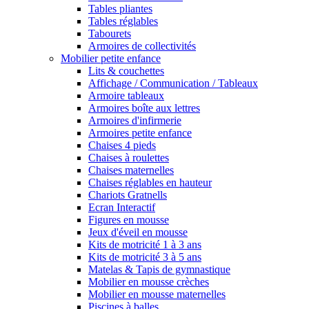
Tables pliantes
Tables réglables
Tabourets
Armoires de collectivités
Mobilier petite enfance
Lits & couchettes
Affichage / Communication / Tableaux
Armoire tableaux
Armoires boîte aux lettres
Armoires d'infirmerie
Armoires petite enfance
Chaises 4 pieds
Chaises à roulettes
Chaises maternelles
Chaises réglables en hauteur
Chariots Gratnells
Ecran Interactif
Figures en mousse
Jeux d'éveil en mousse
Kits de motricité 1 à 3 ans
Kits de motricité 3 à 5 ans
Matelas & Tapis de gymnastique
Mobilier en mousse crèches
Mobilier en mousse maternelles
Piscines à balles