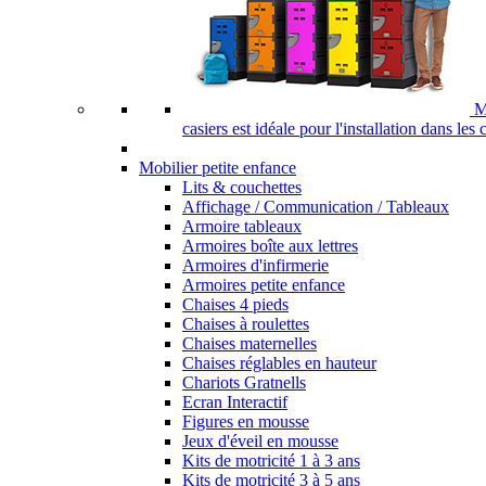
M
casiers est idéale pour l'installation dans les
Mobilier petite enfance
Lits & couchettes
Affichage / Communication / Tableaux
Armoire tableaux
Armoires boîte aux lettres
Armoires d'infirmerie
Armoires petite enfance
Chaises 4 pieds
Chaises à roulettes
Chaises maternelles
Chaises réglables en hauteur
Chariots Gratnells
Ecran Interactif
Figures en mousse
Jeux d'éveil en mousse
Kits de motricité 1 à 3 ans
Kits de motricité 3 à 5 ans