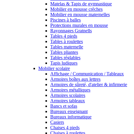
Matelas & Tapis de gymnastique
Mobilier en mousse crèches
Mobilier en mousse maternelles
Piscines à balles
Protections murales en mousse
Rayonnages Gratnells
Tables 4 pieds
Tables à roulettes
Tables maternelle
Tables pliantes
Tables réglables
Tapis ludiques
Mobilier scolaire
Affichage / Communication / Tableaux
Armoires boîtes aux lettres
Armoires de sûreté, d'atelier & infirmerie
Armoires métalliques
Armoires scolaires
Armoires tableaux
Bancs et sofas
Bureaux enseignant
Bureaux informatique
Casiers
Chaises 4 pieds
Chaises à roulettes