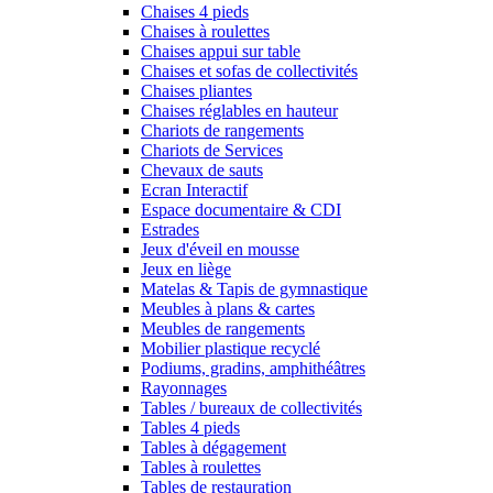
Chaises 4 pieds
Chaises à roulettes
Chaises appui sur table
Chaises et sofas de collectivités
Chaises pliantes
Chaises réglables en hauteur
Chariots de rangements
Chariots de Services
Chevaux de sauts
Ecran Interactif
Espace documentaire & CDI
Estrades
Jeux d'éveil en mousse
Jeux en liège
Matelas & Tapis de gymnastique
Meubles à plans & cartes
Meubles de rangements
Mobilier plastique recyclé
Podiums, gradins, amphithéâtres
Rayonnages
Tables / bureaux de collectivités
Tables 4 pieds
Tables à dégagement
Tables à roulettes
Tables de restauration