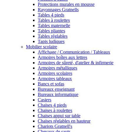
Protections murales en mousse
Rayonnages Gratnells
Tables 4 pieds
Tables à roulettes
Tables maternelle
Tables pliantes
Tables réglables
Tapis ludiques
Mobilier scolaire
Affichage / Communication / Tableaux
Armoires boîtes aux lettres
Armoires de sûreté, d'atelier & infirmerie
Armoires métalliques
Armoires scolaires
Armoires tableaux
Bancs et sofas
Bureaux enseignant
Bureaux informatique
Casiers
Chaises 4 pieds
Chaises à roulettes
Chaises appui sur table
Chaises réglables en hauteur
Chariots Gratnell's
Chevaux de sauts