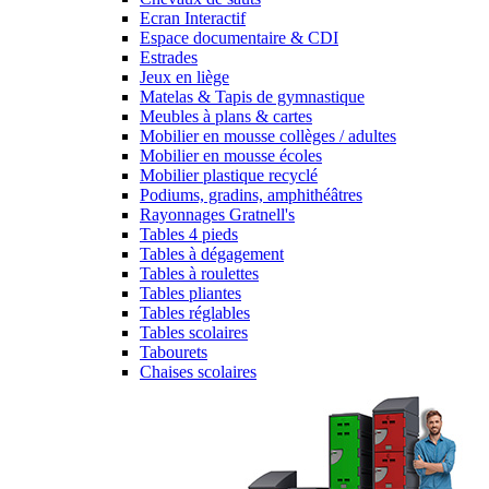
Ecran Interactif
Espace documentaire & CDI
Estrades
Jeux en liège
Matelas & Tapis de gymnastique
Meubles à plans & cartes
Mobilier en mousse collèges / adultes
Mobilier en mousse écoles
Mobilier plastique recyclé
Podiums, gradins, amphithéâtres
Rayonnages Gratnell's
Tables 4 pieds
Tables à dégagement
Tables à roulettes
Tables pliantes
Tables réglables
Tables scolaires
Tabourets
Chaises scolaires