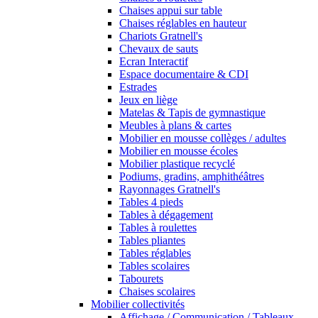
Chaises appui sur table
Chaises réglables en hauteur
Chariots Gratnell's
Chevaux de sauts
Ecran Interactif
Espace documentaire & CDI
Estrades
Jeux en liège
Matelas & Tapis de gymnastique
Meubles à plans & cartes
Mobilier en mousse collèges / adultes
Mobilier en mousse écoles
Mobilier plastique recyclé
Podiums, gradins, amphithéâtres
Rayonnages Gratnell's
Tables 4 pieds
Tables à dégagement
Tables à roulettes
Tables pliantes
Tables réglables
Tables scolaires
Tabourets
Chaises scolaires
Mobilier collectivités
Affichage / Communication / Tableaux