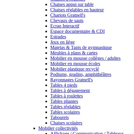
Chaises appui sur table
Chaises réglables en hauteur
Chariots Gratnell's
Chevaux de sauts
Ecran Interactif
Espace documentaire & CDI
Estrades
Jeux en liège
Matelas & Tapis de gymnastique
Meubles à plans & cartes
Mobilier en mousse collèges / adultes
Mobilier en mousse écoles
Mobilier plastique recyclé
Podiums, gradins, amphithéâtres
Rayonnages Gratnell's
Tables 4 pieds
Tables à dégagement
Tables à roulettes
Tables pliantes
Tables réglables
Tables scolaires
Tabourets
Chaises scolaires
Mobilier collectivités
Affichage / Communication / Tableaux