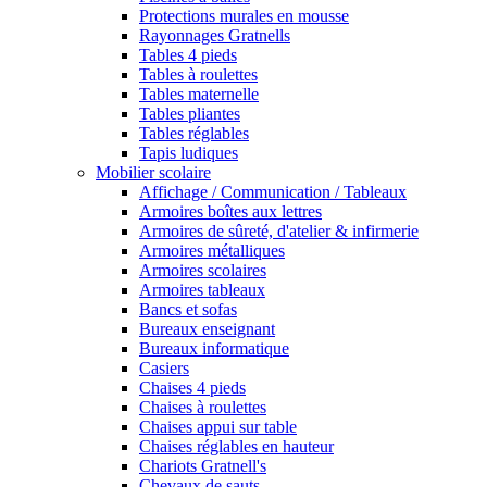
Protections murales en mousse
Rayonnages Gratnells
Tables 4 pieds
Tables à roulettes
Tables maternelle
Tables pliantes
Tables réglables
Tapis ludiques
Mobilier scolaire
Affichage / Communication / Tableaux
Armoires boîtes aux lettres
Armoires de sûreté, d'atelier & infirmerie
Armoires métalliques
Armoires scolaires
Armoires tableaux
Bancs et sofas
Bureaux enseignant
Bureaux informatique
Casiers
Chaises 4 pieds
Chaises à roulettes
Chaises appui sur table
Chaises réglables en hauteur
Chariots Gratnell's
Chevaux de sauts