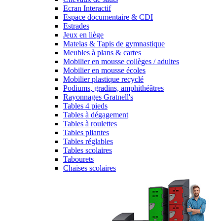
Ecran Interactif
Espace documentaire & CDI
Estrades
Jeux en liège
Matelas & Tapis de gymnastique
Meubles à plans & cartes
Mobilier en mousse collèges / adultes
Mobilier en mousse écoles
Mobilier plastique recyclé
Podiums, gradins, amphithéâtres
Rayonnages Gratnell's
Tables 4 pieds
Tables à dégagement
Tables à roulettes
Tables pliantes
Tables réglables
Tables scolaires
Tabourets
Chaises scolaires