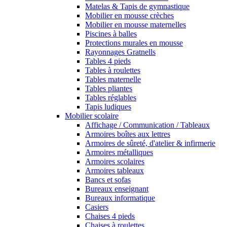
Matelas & Tapis de gymnastique
Mobilier en mousse crèches
Mobilier en mousse maternelles
Piscines à balles
Protections murales en mousse
Rayonnages Gratnells
Tables 4 pieds
Tables à roulettes
Tables maternelle
Tables pliantes
Tables réglables
Tapis ludiques
Mobilier scolaire
Affichage / Communication / Tableaux
Armoires boîtes aux lettres
Armoires de sûreté, d'atelier & infirmerie
Armoires métalliques
Armoires scolaires
Armoires tableaux
Bancs et sofas
Bureaux enseignant
Bureaux informatique
Casiers
Chaises 4 pieds
Chaises à roulettes