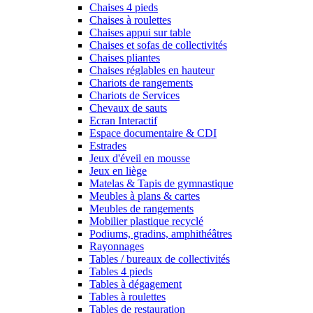
Chaises 4 pieds
Chaises à roulettes
Chaises appui sur table
Chaises et sofas de collectivités
Chaises pliantes
Chaises réglables en hauteur
Chariots de rangements
Chariots de Services
Chevaux de sauts
Ecran Interactif
Espace documentaire & CDI
Estrades
Jeux d'éveil en mousse
Jeux en liège
Matelas & Tapis de gymnastique
Meubles à plans & cartes
Meubles de rangements
Mobilier plastique recyclé
Podiums, gradins, amphithéâtres
Rayonnages
Tables / bureaux de collectivités
Tables 4 pieds
Tables à dégagement
Tables à roulettes
Tables de restauration