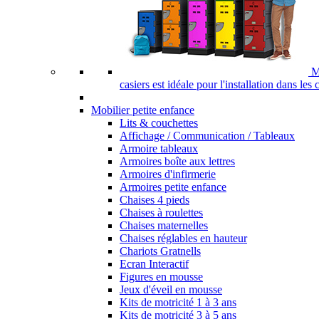
M
casiers est idéale pour l'installation dans les
Mobilier petite enfance
Lits & couchettes
Affichage / Communication / Tableaux
Armoire tableaux
Armoires boîte aux lettres
Armoires d'infirmerie
Armoires petite enfance
Chaises 4 pieds
Chaises à roulettes
Chaises maternelles
Chaises réglables en hauteur
Chariots Gratnells
Ecran Interactif
Figures en mousse
Jeux d'éveil en mousse
Kits de motricité 1 à 3 ans
Kits de motricité 3 à 5 ans