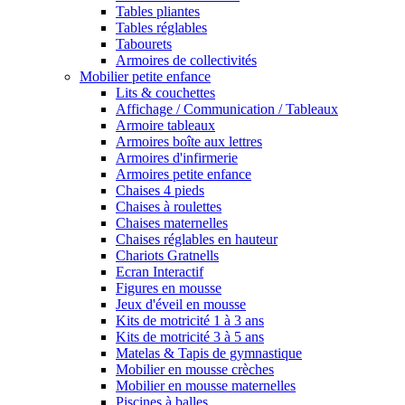
Tables pliantes
Tables réglables
Tabourets
Armoires de collectivités
Mobilier petite enfance
Lits & couchettes
Affichage / Communication / Tableaux
Armoire tableaux
Armoires boîte aux lettres
Armoires d'infirmerie
Armoires petite enfance
Chaises 4 pieds
Chaises à roulettes
Chaises maternelles
Chaises réglables en hauteur
Chariots Gratnells
Ecran Interactif
Figures en mousse
Jeux d'éveil en mousse
Kits de motricité 1 à 3 ans
Kits de motricité 3 à 5 ans
Matelas & Tapis de gymnastique
Mobilier en mousse crèches
Mobilier en mousse maternelles
Piscines à balles