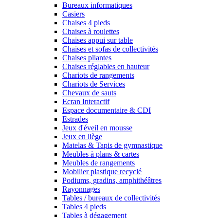
Bureaux informatiques
Casiers
Chaises 4 pieds
Chaises à roulettes
Chaises appui sur table
Chaises et sofas de collectivités
Chaises pliantes
Chaises réglables en hauteur
Chariots de rangements
Chariots de Services
Chevaux de sauts
Ecran Interactif
Espace documentaire & CDI
Estrades
Jeux d'éveil en mousse
Jeux en liège
Matelas & Tapis de gymnastique
Meubles à plans & cartes
Meubles de rangements
Mobilier plastique recyclé
Podiums, gradins, amphithéâtres
Rayonnages
Tables / bureaux de collectivités
Tables 4 pieds
Tables à dégagement