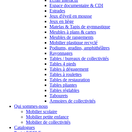
Ecran Interactif
Espace documentaire & CDI
Estrades
Jeux d'éveil en mousse
Jeux en liège
Matelas & Tapis de gymnastique
Meubles à plans & cartes
Meubles de rangements
Mobilier plastique recyclé
Podiums, gradins, amphithéâtres
Rayonnages
Tables / bureaux de collectivités
Tables 4 pieds
Tables à dégagement
Tables à roulettes
Tables de restauration
Tables pliantes
Tables réglables
Tabourets
Armoires de collectivités
Qui sommes-nous
Mobilier scolaire
Mobilier petite enfance
Mobilier de collectivités
Catalogues