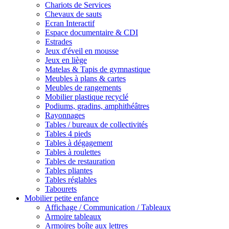
Chariots de Services
Chevaux de sauts
Ecran Interactif
Espace documentaire & CDI
Estrades
Jeux d'éveil en mousse
Jeux en liège
Matelas & Tapis de gymnastique
Meubles à plans & cartes
Meubles de rangements
Mobilier plastique recyclé
Podiums, gradins, amphithéâtres
Rayonnages
Tables / bureaux de collectivités
Tables 4 pieds
Tables à dégagement
Tables à roulettes
Tables de restauration
Tables pliantes
Tables réglables
Tabourets
Mobilier petite enfance
Affichage / Communication / Tableaux
Armoire tableaux
Armoires boîte aux lettres