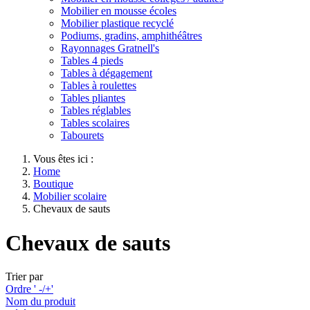
Mobilier en mousse écoles
Mobilier plastique recyclé
Podiums, gradins, amphithéâtres
Rayonnages Gratnell's
Tables 4 pieds
Tables à dégagement
Tables à roulettes
Tables pliantes
Tables réglables
Tables scolaires
Tabourets
Vous êtes ici :
Home
Boutique
Mobilier scolaire
Chevaux de sauts
Chevaux de sauts
Trier par
Ordre ' -/+'
Nom du produit