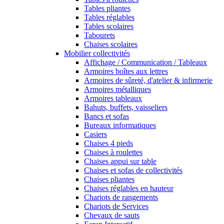
Tables pliantes
Tables réglables
Tables scolaires
Tabourets
Chaises scolaires
Mobilier collectivités
Affichage / Communication / Tableaux
Armoires boîtes aux lettres
Armoires de sûreté, d'atelier & infirmerie
Armoires métalliques
Armoires tableaux
Bahuts, buffets, vaisseliers
Bancs et sofas
Bureaux informatiques
Casiers
Chaises 4 pieds
Chaises à roulettes
Chaises appui sur table
Chaises et sofas de collectivités
Chaises pliantes
Chaises réglables en hauteur
Chariots de rangements
Chariots de Services
Chevaux de sauts