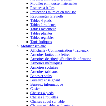
Mobilier en mousse maternelles
Piscines à balles
Protections murales en mousse
Rayonnages Gratnells
Tables 4 pieds
Tables à roulettes
Tables maternelle
Tables pliantes
Tables réglables
Tapis ludiques
Mobilier scolaire
Affichage / Communication / Tableaux
Armoires boîtes aux lettres
Armoires de sûreté, d'atelier & infirmerie
Armoires métalliques
Armoires scolaires
Armoires tableaux
Bancs et sofas
Bureaux enseignant
Bureaux informatique
Casiers
Chaises 4 pieds
Chaises à roulettes
Chaises appui sur table
Chaises réglables en hauteur