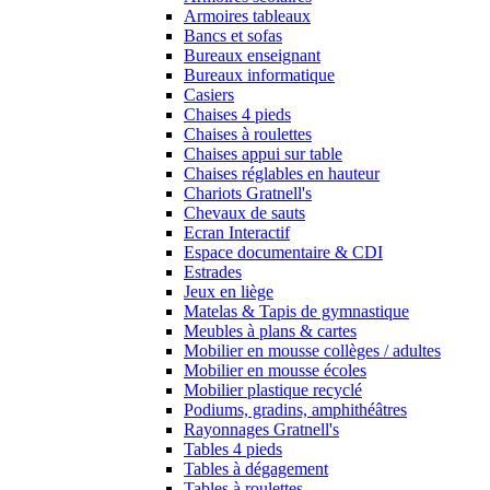
Armoires tableaux
Bancs et sofas
Bureaux enseignant
Bureaux informatique
Casiers
Chaises 4 pieds
Chaises à roulettes
Chaises appui sur table
Chaises réglables en hauteur
Chariots Gratnell's
Chevaux de sauts
Ecran Interactif
Espace documentaire & CDI
Estrades
Jeux en liège
Matelas & Tapis de gymnastique
Meubles à plans & cartes
Mobilier en mousse collèges / adultes
Mobilier en mousse écoles
Mobilier plastique recyclé
Podiums, gradins, amphithéâtres
Rayonnages Gratnell's
Tables 4 pieds
Tables à dégagement
Tables à roulettes