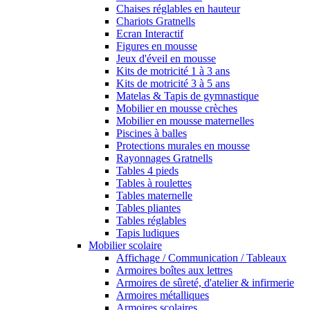
Chaises réglables en hauteur
Chariots Gratnells
Ecran Interactif
Figures en mousse
Jeux d'éveil en mousse
Kits de motricité 1 à 3 ans
Kits de motricité 3 à 5 ans
Matelas & Tapis de gymnastique
Mobilier en mousse crèches
Mobilier en mousse maternelles
Piscines à balles
Protections murales en mousse
Rayonnages Gratnells
Tables 4 pieds
Tables à roulettes
Tables maternelle
Tables pliantes
Tables réglables
Tapis ludiques
Mobilier scolaire
Affichage / Communication / Tableaux
Armoires boîtes aux lettres
Armoires de sûreté, d'atelier & infirmerie
Armoires métalliques
Armoires scolaires