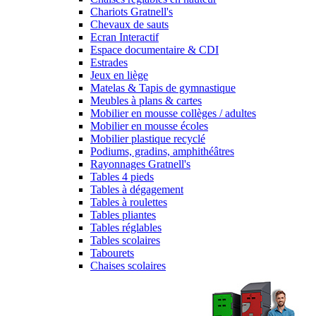
Chariots Gratnell's
Chevaux de sauts
Ecran Interactif
Espace documentaire & CDI
Estrades
Jeux en liège
Matelas & Tapis de gymnastique
Meubles à plans & cartes
Mobilier en mousse collèges / adultes
Mobilier en mousse écoles
Mobilier plastique recyclé
Podiums, gradins, amphithéâtres
Rayonnages Gratnell's
Tables 4 pieds
Tables à dégagement
Tables à roulettes
Tables pliantes
Tables réglables
Tables scolaires
Tabourets
Chaises scolaires