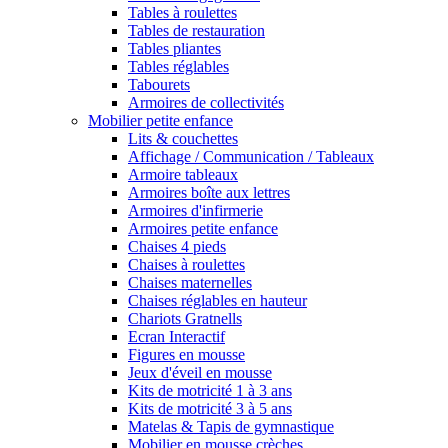
Tables à roulettes
Tables de restauration
Tables pliantes
Tables réglables
Tabourets
Armoires de collectivités
Mobilier petite enfance
Lits & couchettes
Affichage / Communication / Tableaux
Armoire tableaux
Armoires boîte aux lettres
Armoires d'infirmerie
Armoires petite enfance
Chaises 4 pieds
Chaises à roulettes
Chaises maternelles
Chaises réglables en hauteur
Chariots Gratnells
Ecran Interactif
Figures en mousse
Jeux d'éveil en mousse
Kits de motricité 1 à 3 ans
Kits de motricité 3 à 5 ans
Matelas & Tapis de gymnastique
Mobilier en mousse crèches