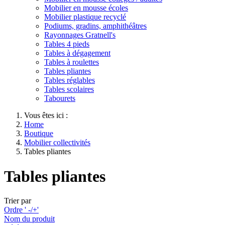
Mobilier en mousse écoles
Mobilier plastique recyclé
Podiums, gradins, amphithéâtres
Rayonnages Gratnell's
Tables 4 pieds
Tables à dégagement
Tables à roulettes
Tables pliantes
Tables réglables
Tables scolaires
Tabourets
Vous êtes ici :
Home
Boutique
Mobilier collectivités
Tables pliantes
Tables pliantes
Trier par
Ordre ' -/+'
Nom du produit