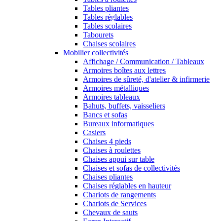
Tables pliantes
Tables réglables
Tables scolaires
Tabourets
Chaises scolaires
Mobilier collectivités
Affichage / Communication / Tableaux
Armoires boîtes aux lettres
Armoires de sûreté, d'atelier & infirmerie
Armoires métalliques
Armoires tableaux
Bahuts, buffets, vaisseliers
Bancs et sofas
Bureaux informatiques
Casiers
Chaises 4 pieds
Chaises à roulettes
Chaises appui sur table
Chaises et sofas de collectivités
Chaises pliantes
Chaises réglables en hauteur
Chariots de rangements
Chariots de Services
Chevaux de sauts