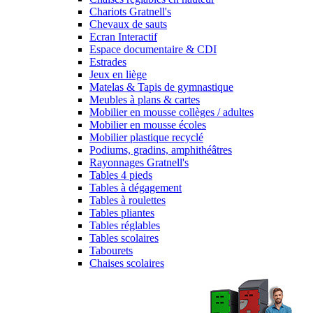
Chariots Gratnell's
Chevaux de sauts
Ecran Interactif
Espace documentaire & CDI
Estrades
Jeux en liège
Matelas & Tapis de gymnastique
Meubles à plans & cartes
Mobilier en mousse collèges / adultes
Mobilier en mousse écoles
Mobilier plastique recyclé
Podiums, gradins, amphithéâtres
Rayonnages Gratnell's
Tables 4 pieds
Tables à dégagement
Tables à roulettes
Tables pliantes
Tables réglables
Tables scolaires
Tabourets
Chaises scolaires