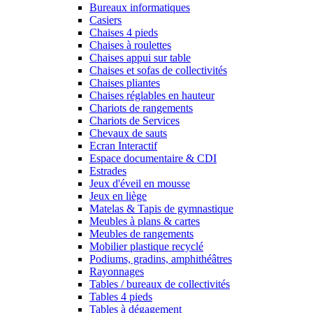
Bureaux informatiques
Casiers
Chaises 4 pieds
Chaises à roulettes
Chaises appui sur table
Chaises et sofas de collectivités
Chaises pliantes
Chaises réglables en hauteur
Chariots de rangements
Chariots de Services
Chevaux de sauts
Ecran Interactif
Espace documentaire & CDI
Estrades
Jeux d'éveil en mousse
Jeux en liège
Matelas & Tapis de gymnastique
Meubles à plans & cartes
Meubles de rangements
Mobilier plastique recyclé
Podiums, gradins, amphithéâtres
Rayonnages
Tables / bureaux de collectivités
Tables 4 pieds
Tables à dégagement