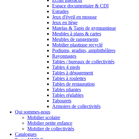
Ecran Interactif
Espace documentaire & CDI
Estrades
Jeux d'éveil en mousse
Jeux en liège
Matelas & Tapis de gymnastique
Meubles à plans & cartes
Meubles de rangements
Mobilier plastique recyclé
Podiums, gradins, amphithéâtres
Rayonnages
Tables / bureaux de collectivités
Tables 4 pieds
Tables à dégagement
Tables à roulettes
Tables de restauration
Tables pliantes
Tables réglables
Tabourets
Armoires de collectivités
Qui sommes-nous
Mobilier scolaire
Mobilier petite enfance
Mobilier de collectivités
Catalogues