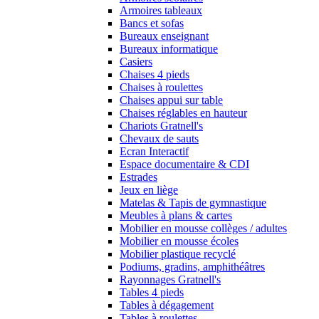
Armoires tableaux
Bancs et sofas
Bureaux enseignant
Bureaux informatique
Casiers
Chaises 4 pieds
Chaises à roulettes
Chaises appui sur table
Chaises réglables en hauteur
Chariots Gratnell's
Chevaux de sauts
Ecran Interactif
Espace documentaire & CDI
Estrades
Jeux en liège
Matelas & Tapis de gymnastique
Meubles à plans & cartes
Mobilier en mousse collèges / adultes
Mobilier en mousse écoles
Mobilier plastique recyclé
Podiums, gradins, amphithéâtres
Rayonnages Gratnell's
Tables 4 pieds
Tables à dégagement
Tables à roulettes