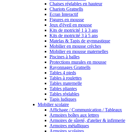
Chaises réglables en hauteur
Chariots Gratnells
Ecran Interactif
Figures en mousse
Jeux d'éveil en mousse
Kits de motricité 1 à 3 ans
Kits de motricité 3 à 5 ans
Matelas & Tapis de gymnastique
Mobilier en mousse crèches
Mobilier en mousse maternelles
Piscines à balles
Protections murales en mousse
Rayonnages Gratnells
Tables 4 pieds
Tables à roulettes
Tables maternelle
Tables pliantes
Tables réglables
Tapis ludiques
Mobilier scolaire
Affichage / Communication / Tableaux
Armoires boîtes aux lettres
Armoires de sûreté, d'atelier & infirmerie
Armoires métalliques
Armoires scolaires