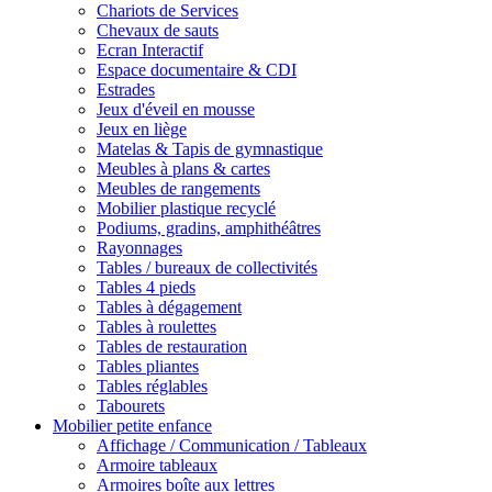
Chariots de Services
Chevaux de sauts
Ecran Interactif
Espace documentaire & CDI
Estrades
Jeux d'éveil en mousse
Jeux en liège
Matelas & Tapis de gymnastique
Meubles à plans & cartes
Meubles de rangements
Mobilier plastique recyclé
Podiums, gradins, amphithéâtres
Rayonnages
Tables / bureaux de collectivités
Tables 4 pieds
Tables à dégagement
Tables à roulettes
Tables de restauration
Tables pliantes
Tables réglables
Tabourets
Mobilier petite enfance
Affichage / Communication / Tableaux
Armoire tableaux
Armoires boîte aux lettres