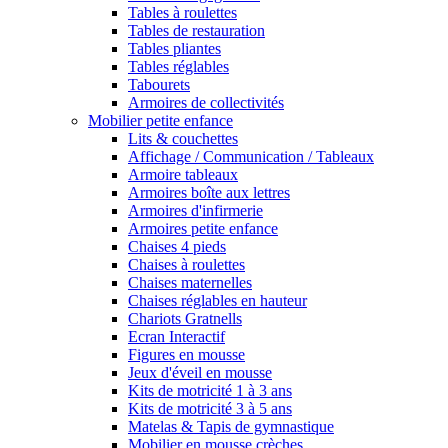
Tables à roulettes
Tables de restauration
Tables pliantes
Tables réglables
Tabourets
Armoires de collectivités
Mobilier petite enfance
Lits & couchettes
Affichage / Communication / Tableaux
Armoire tableaux
Armoires boîte aux lettres
Armoires d'infirmerie
Armoires petite enfance
Chaises 4 pieds
Chaises à roulettes
Chaises maternelles
Chaises réglables en hauteur
Chariots Gratnells
Ecran Interactif
Figures en mousse
Jeux d'éveil en mousse
Kits de motricité 1 à 3 ans
Kits de motricité 3 à 5 ans
Matelas & Tapis de gymnastique
Mobilier en mousse crèches