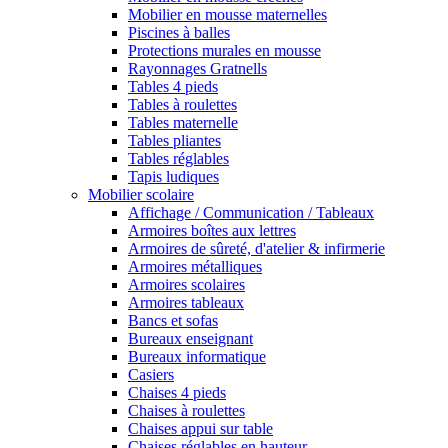
Mobilier en mousse maternelles
Piscines à balles
Protections murales en mousse
Rayonnages Gratnells
Tables 4 pieds
Tables à roulettes
Tables maternelle
Tables pliantes
Tables réglables
Tapis ludiques
Mobilier scolaire
Affichage / Communication / Tableaux
Armoires boîtes aux lettres
Armoires de sûreté, d'atelier & infirmerie
Armoires métalliques
Armoires scolaires
Armoires tableaux
Bancs et sofas
Bureaux enseignant
Bureaux informatique
Casiers
Chaises 4 pieds
Chaises à roulettes
Chaises appui sur table
Chaises réglables en hauteur