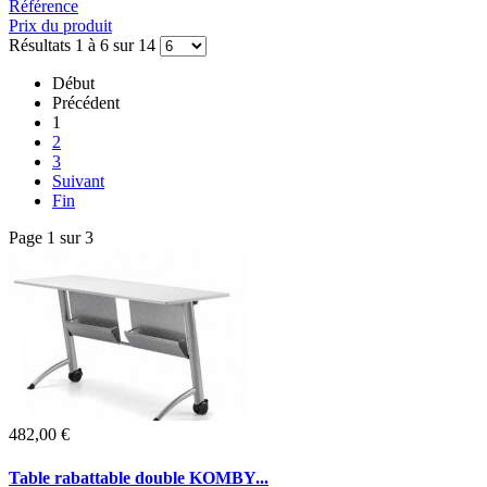
Référence
Prix du produit
Résultats 1 à 6 sur 14
Début
Précédent
1
2
3
Suivant
Fin
Page 1 sur 3
482,00 €
Table rabattable double KOMBY...