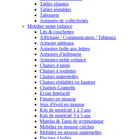
Tables pliantes
Tables réglables
Tabourets
Armoires de collectivités
Mobilier petite enfance
Lits & couchettes
Affichage / Communication / Tableaux
Armoire tableaux
Armoires boîte aux lettres
Armoires d'infirmerie
Armoires petite enfance
Chaises 4 pieds
Chaises à roulettes
Chaises maternelles
Chaises réglables en hauteur
Chariots Gratnells
Ecran Interactif
Figures en mousse
Jeux d'éveil en mousse
Kits de motricité 1 à 3 ans
Kits de motricité 3 à 5 ans
Matelas & Tapis de gymnastique
Mobilier en mousse crèches
Mobilier en mousse maternelles
Piscines à balles