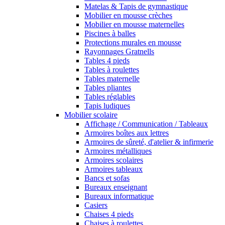
Matelas & Tapis de gymnastique
Mobilier en mousse crèches
Mobilier en mousse maternelles
Piscines à balles
Protections murales en mousse
Rayonnages Gratnells
Tables 4 pieds
Tables à roulettes
Tables maternelle
Tables pliantes
Tables réglables
Tapis ludiques
Mobilier scolaire
Affichage / Communication / Tableaux
Armoires boîtes aux lettres
Armoires de sûreté, d'atelier & infirmerie
Armoires métalliques
Armoires scolaires
Armoires tableaux
Bancs et sofas
Bureaux enseignant
Bureaux informatique
Casiers
Chaises 4 pieds
Chaises à roulettes