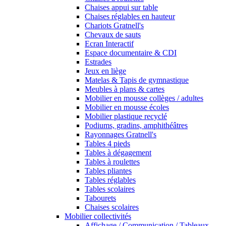
Chaises appui sur table
Chaises réglables en hauteur
Chariots Gratnell's
Chevaux de sauts
Ecran Interactif
Espace documentaire & CDI
Estrades
Jeux en liège
Matelas & Tapis de gymnastique
Meubles à plans & cartes
Mobilier en mousse collèges / adultes
Mobilier en mousse écoles
Mobilier plastique recyclé
Podiums, gradins, amphithéâtres
Rayonnages Gratnell's
Tables 4 pieds
Tables à dégagement
Tables à roulettes
Tables pliantes
Tables réglables
Tables scolaires
Tabourets
Chaises scolaires
Mobilier collectivités
Affichage / Communication / Tableaux