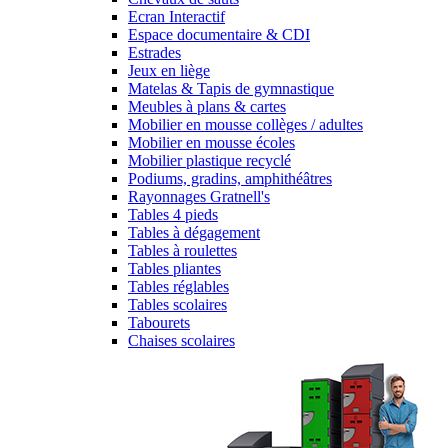
Ecran Interactif
Espace documentaire & CDI
Estrades
Jeux en liège
Matelas & Tapis de gymnastique
Meubles à plans & cartes
Mobilier en mousse collèges / adultes
Mobilier en mousse écoles
Mobilier plastique recyclé
Podiums, gradins, amphithéâtres
Rayonnages Gratnell's
Tables 4 pieds
Tables à dégagement
Tables à roulettes
Tables pliantes
Tables réglables
Tables scolaires
Tabourets
Chaises scolaires