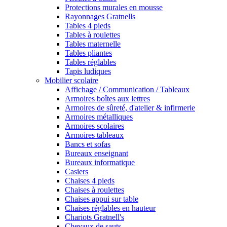
Protections murales en mousse
Rayonnages Gratnells
Tables 4 pieds
Tables à roulettes
Tables maternelle
Tables pliantes
Tables réglables
Tapis ludiques
Mobilier scolaire
Affichage / Communication / Tableaux
Armoires boîtes aux lettres
Armoires de sûreté, d'atelier & infirmerie
Armoires métalliques
Armoires scolaires
Armoires tableaux
Bancs et sofas
Bureaux enseignant
Bureaux informatique
Casiers
Chaises 4 pieds
Chaises à roulettes
Chaises appui sur table
Chaises réglables en hauteur
Chariots Gratnell's
Chevaux de sauts