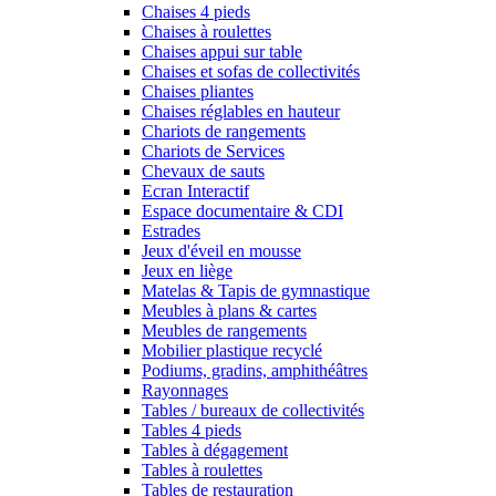
Chaises 4 pieds
Chaises à roulettes
Chaises appui sur table
Chaises et sofas de collectivités
Chaises pliantes
Chaises réglables en hauteur
Chariots de rangements
Chariots de Services
Chevaux de sauts
Ecran Interactif
Espace documentaire & CDI
Estrades
Jeux d'éveil en mousse
Jeux en liège
Matelas & Tapis de gymnastique
Meubles à plans & cartes
Meubles de rangements
Mobilier plastique recyclé
Podiums, gradins, amphithéâtres
Rayonnages
Tables / bureaux de collectivités
Tables 4 pieds
Tables à dégagement
Tables à roulettes
Tables de restauration