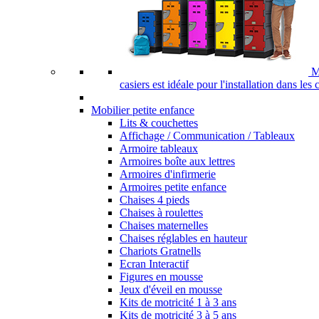
M
casiers est idéale pour l'installation dans les
Mobilier petite enfance
Lits & couchettes
Affichage / Communication / Tableaux
Armoire tableaux
Armoires boîte aux lettres
Armoires d'infirmerie
Armoires petite enfance
Chaises 4 pieds
Chaises à roulettes
Chaises maternelles
Chaises réglables en hauteur
Chariots Gratnells
Ecran Interactif
Figures en mousse
Jeux d'éveil en mousse
Kits de motricité 1 à 3 ans
Kits de motricité 3 à 5 ans