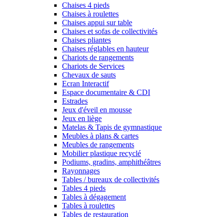
Chaises 4 pieds
Chaises à roulettes
Chaises appui sur table
Chaises et sofas de collectivités
Chaises pliantes
Chaises réglables en hauteur
Chariots de rangements
Chariots de Services
Chevaux de sauts
Ecran Interactif
Espace documentaire & CDI
Estrades
Jeux d'éveil en mousse
Jeux en liège
Matelas & Tapis de gymnastique
Meubles à plans & cartes
Meubles de rangements
Mobilier plastique recyclé
Podiums, gradins, amphithéâtres
Rayonnages
Tables / bureaux de collectivités
Tables 4 pieds
Tables à dégagement
Tables à roulettes
Tables de restauration