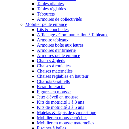
Tables pliantes
Tables réglables
Tabourets
Armoires de collectivités
Mobilier petite enfance
Lits & couchettes
Affichage / Communication / Tableaux
Armoire tableaux
Armoires boîte aux lettres
Armoires d'infirmerie
Armoires petite enfance
Chaises 4 pieds
Chaises à roulettes
Chaises maternelles
Chaises réglables en hauteur
Chariots Gratnells
Ecran Interactif
Figures en mousse
Jeux d'éveil en mousse
Kits de motricité 1 à 3 ans
Kits de motricité 3 à 5 ans
Matelas & Tapis de gymnastique
Mobilier en mousse crèches
Mobilier en mousse maternelles
Piscines à balles