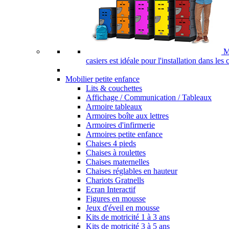
M
casiers est idéale pour l'installation dans les
Mobilier petite enfance
Lits & couchettes
Affichage / Communication / Tableaux
Armoire tableaux
Armoires boîte aux lettres
Armoires d'infirmerie
Armoires petite enfance
Chaises 4 pieds
Chaises à roulettes
Chaises maternelles
Chaises réglables en hauteur
Chariots Gratnells
Ecran Interactif
Figures en mousse
Jeux d'éveil en mousse
Kits de motricité 1 à 3 ans
Kits de motricité 3 à 5 ans