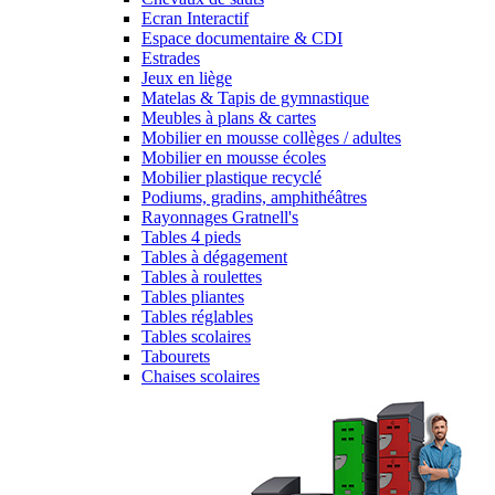
Ecran Interactif
Espace documentaire & CDI
Estrades
Jeux en liège
Matelas & Tapis de gymnastique
Meubles à plans & cartes
Mobilier en mousse collèges / adultes
Mobilier en mousse écoles
Mobilier plastique recyclé
Podiums, gradins, amphithéâtres
Rayonnages Gratnell's
Tables 4 pieds
Tables à dégagement
Tables à roulettes
Tables pliantes
Tables réglables
Tables scolaires
Tabourets
Chaises scolaires