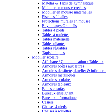
Matelas & Tapis de gymnastique
Mobilier en mousse crèches
Mobilier en mousse maternelles
Piscines à balles
Protections murales en mousse
Rayonnages Gratnells
Tables 4 pieds
Tables à roulettes
Tables maternelle
Tables pliantes
Tables réglables
Tapis ludiques
Mobilier scolaire
Affichage / Communication / Tableaux
Armoires boîtes aux lettres
Armoires de sûreté, d'atelier & infirmerie
Armoires métalliques
Armoires scolaires
Armoires tableaux
Bancs et sofas
Bureaux enseignant
Bureaux informatique
Casiers
Chaises 4 pieds
Chaises à roulettes