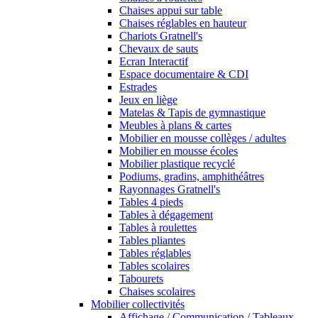
Chaises appui sur table
Chaises réglables en hauteur
Chariots Gratnell's
Chevaux de sauts
Ecran Interactif
Espace documentaire & CDI
Estrades
Jeux en liège
Matelas & Tapis de gymnastique
Meubles à plans & cartes
Mobilier en mousse collèges / adultes
Mobilier en mousse écoles
Mobilier plastique recyclé
Podiums, gradins, amphithéâtres
Rayonnages Gratnell's
Tables 4 pieds
Tables à dégagement
Tables à roulettes
Tables pliantes
Tables réglables
Tables scolaires
Tabourets
Chaises scolaires
Mobilier collectivités
Affichage / Communication / Tableaux