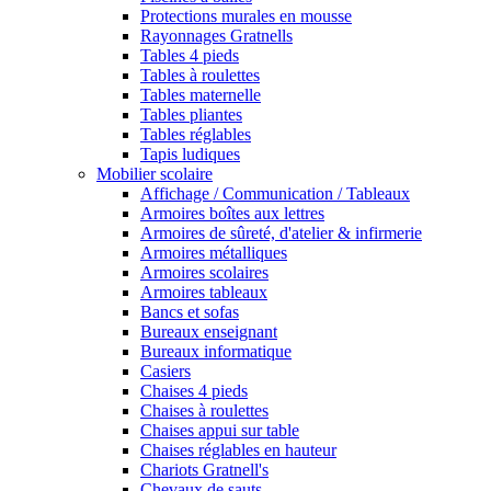
Protections murales en mousse
Rayonnages Gratnells
Tables 4 pieds
Tables à roulettes
Tables maternelle
Tables pliantes
Tables réglables
Tapis ludiques
Mobilier scolaire
Affichage / Communication / Tableaux
Armoires boîtes aux lettres
Armoires de sûreté, d'atelier & infirmerie
Armoires métalliques
Armoires scolaires
Armoires tableaux
Bancs et sofas
Bureaux enseignant
Bureaux informatique
Casiers
Chaises 4 pieds
Chaises à roulettes
Chaises appui sur table
Chaises réglables en hauteur
Chariots Gratnell's
Chevaux de sauts