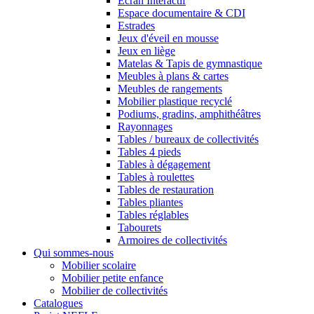
Ecran Interactif
Espace documentaire & CDI
Estrades
Jeux d'éveil en mousse
Jeux en liège
Matelas & Tapis de gymnastique
Meubles à plans & cartes
Meubles de rangements
Mobilier plastique recyclé
Podiums, gradins, amphithéâtres
Rayonnages
Tables / bureaux de collectivités
Tables 4 pieds
Tables à dégagement
Tables à roulettes
Tables de restauration
Tables pliantes
Tables réglables
Tabourets
Armoires de collectivités
Qui sommes-nous
Mobilier scolaire
Mobilier petite enfance
Mobilier de collectivités
Catalogues