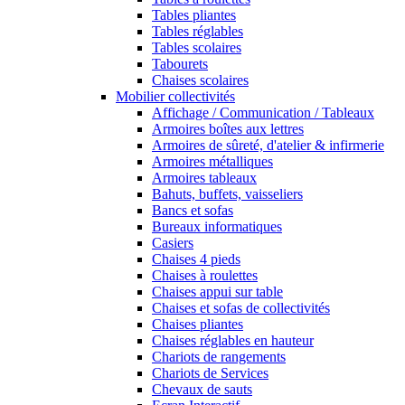
Tables pliantes
Tables réglables
Tables scolaires
Tabourets
Chaises scolaires
Mobilier collectivités
Affichage / Communication / Tableaux
Armoires boîtes aux lettres
Armoires de sûreté, d'atelier & infirmerie
Armoires métalliques
Armoires tableaux
Bahuts, buffets, vaisseliers
Bancs et sofas
Bureaux informatiques
Casiers
Chaises 4 pieds
Chaises à roulettes
Chaises appui sur table
Chaises et sofas de collectivités
Chaises pliantes
Chaises réglables en hauteur
Chariots de rangements
Chariots de Services
Chevaux de sauts