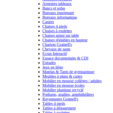
Armoires tableaux
Bancs et sofas
Bureaux enseignant
Bureaux informatique
Casiers
Chaises 4 pieds
Chaises à roulettes
Chaises appui sur table
Chaises réglables en hauteur
Chariots Gratnell's
Chevaux de sauts
Ecran Interactif
Espace documentaire & CDI
Estrades
Jeux en liège
Matelas & Tapis de gymnastique
Meubles à plans & cartes
Mobilier en mousse collèges / adultes
Mobilier en mousse écoles
Mobilier plastique recyclé
Podiums, gradins, amphithéâtres
Rayonnages Gratnell's
Tables 4 pieds
Tables à dégagement
Tables à roulettes