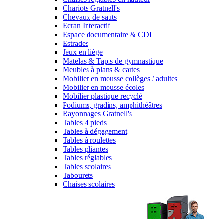
Chariots Gratnell's
Chevaux de sauts
Ecran Interactif
Espace documentaire & CDI
Estrades
Jeux en liège
Matelas & Tapis de gymnastique
Meubles à plans & cartes
Mobilier en mousse collèges / adultes
Mobilier en mousse écoles
Mobilier plastique recyclé
Podiums, gradins, amphithéâtres
Rayonnages Gratnell's
Tables 4 pieds
Tables à dégagement
Tables à roulettes
Tables pliantes
Tables réglables
Tables scolaires
Tabourets
Chaises scolaires