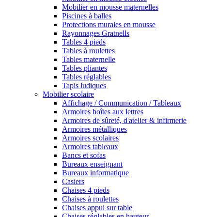
Mobilier en mousse maternelles
Piscines à balles
Protections murales en mousse
Rayonnages Gratnells
Tables 4 pieds
Tables à roulettes
Tables maternelle
Tables pliantes
Tables réglables
Tapis ludiques
Mobilier scolaire
Affichage / Communication / Tableaux
Armoires boîtes aux lettres
Armoires de sûreté, d'atelier & infirmerie
Armoires métalliques
Armoires scolaires
Armoires tableaux
Bancs et sofas
Bureaux enseignant
Bureaux informatique
Casiers
Chaises 4 pieds
Chaises à roulettes
Chaises appui sur table
Chaises réglables en hauteur