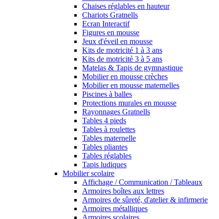
Chaises réglables en hauteur
Chariots Gratnells
Ecran Interactif
Figures en mousse
Jeux d'éveil en mousse
Kits de motricité 1 à 3 ans
Kits de motricité 3 à 5 ans
Matelas & Tapis de gymnastique
Mobilier en mousse crèches
Mobilier en mousse maternelles
Piscines à balles
Protections murales en mousse
Rayonnages Gratnells
Tables 4 pieds
Tables à roulettes
Tables maternelle
Tables pliantes
Tables réglables
Tapis ludiques
Mobilier scolaire
Affichage / Communication / Tableaux
Armoires boîtes aux lettres
Armoires de sûreté, d'atelier & infirmerie
Armoires métalliques
Armoires scolaires