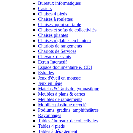
Bureaux informatiques
Casiers
Chaises 4 pieds
Chaises à roulettes
Chaises appui sur table
Chaises et sofas de collectivités
Chaises pliantes
Chaises réglables en hauteur
Chariots de rangements
Chariots de Services
Chevaux de sauts
Ecran Interactif
Espace documentaire & CDI
Estrades
Jeux d'éveil en mousse
Jeux en liège
Matelas & Tapis de gymnastique
Meubles à plans & cartes
Meubles de rangements
Mobilier plastique recyclé
Podiums, gradins, amphithéâtres
Rayonnages
Tables / bureaux de collectivités
Tables 4 pieds
Tables à dégagement