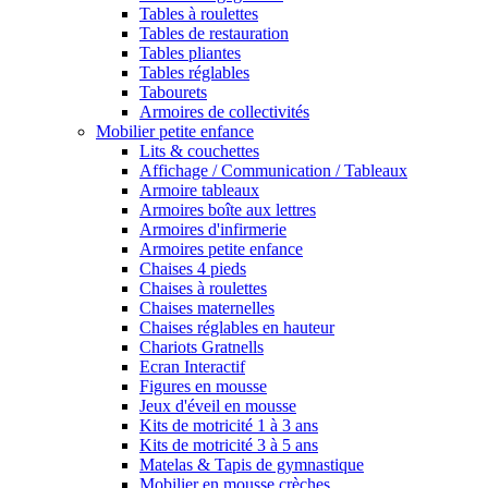
Tables à roulettes
Tables de restauration
Tables pliantes
Tables réglables
Tabourets
Armoires de collectivités
Mobilier petite enfance
Lits & couchettes
Affichage / Communication / Tableaux
Armoire tableaux
Armoires boîte aux lettres
Armoires d'infirmerie
Armoires petite enfance
Chaises 4 pieds
Chaises à roulettes
Chaises maternelles
Chaises réglables en hauteur
Chariots Gratnells
Ecran Interactif
Figures en mousse
Jeux d'éveil en mousse
Kits de motricité 1 à 3 ans
Kits de motricité 3 à 5 ans
Matelas & Tapis de gymnastique
Mobilier en mousse crèches