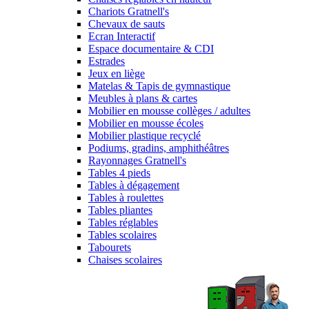
Chariots Gratnell's
Chevaux de sauts
Ecran Interactif
Espace documentaire & CDI
Estrades
Jeux en liège
Matelas & Tapis de gymnastique
Meubles à plans & cartes
Mobilier en mousse collèges / adultes
Mobilier en mousse écoles
Mobilier plastique recyclé
Podiums, gradins, amphithéâtres
Rayonnages Gratnell's
Tables 4 pieds
Tables à dégagement
Tables à roulettes
Tables pliantes
Tables réglables
Tables scolaires
Tabourets
Chaises scolaires