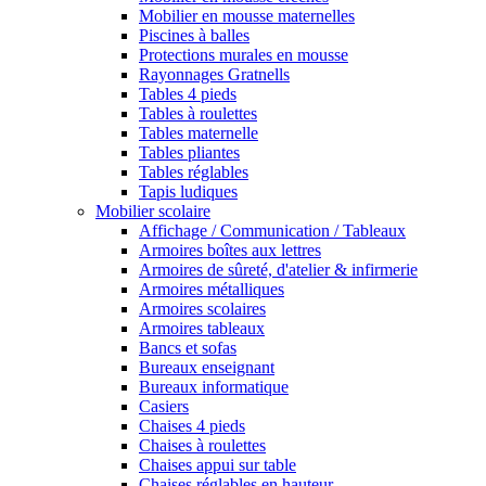
Mobilier en mousse maternelles
Piscines à balles
Protections murales en mousse
Rayonnages Gratnells
Tables 4 pieds
Tables à roulettes
Tables maternelle
Tables pliantes
Tables réglables
Tapis ludiques
Mobilier scolaire
Affichage / Communication / Tableaux
Armoires boîtes aux lettres
Armoires de sûreté, d'atelier & infirmerie
Armoires métalliques
Armoires scolaires
Armoires tableaux
Bancs et sofas
Bureaux enseignant
Bureaux informatique
Casiers
Chaises 4 pieds
Chaises à roulettes
Chaises appui sur table
Chaises réglables en hauteur