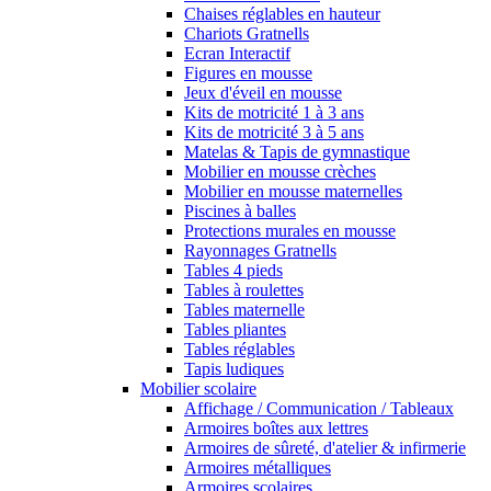
Chaises réglables en hauteur
Chariots Gratnells
Ecran Interactif
Figures en mousse
Jeux d'éveil en mousse
Kits de motricité 1 à 3 ans
Kits de motricité 3 à 5 ans
Matelas & Tapis de gymnastique
Mobilier en mousse crèches
Mobilier en mousse maternelles
Piscines à balles
Protections murales en mousse
Rayonnages Gratnells
Tables 4 pieds
Tables à roulettes
Tables maternelle
Tables pliantes
Tables réglables
Tapis ludiques
Mobilier scolaire
Affichage / Communication / Tableaux
Armoires boîtes aux lettres
Armoires de sûreté, d'atelier & infirmerie
Armoires métalliques
Armoires scolaires