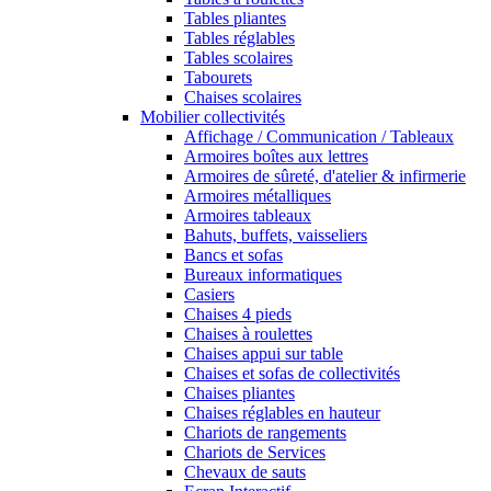
Tables pliantes
Tables réglables
Tables scolaires
Tabourets
Chaises scolaires
Mobilier collectivités
Affichage / Communication / Tableaux
Armoires boîtes aux lettres
Armoires de sûreté, d'atelier & infirmerie
Armoires métalliques
Armoires tableaux
Bahuts, buffets, vaisseliers
Bancs et sofas
Bureaux informatiques
Casiers
Chaises 4 pieds
Chaises à roulettes
Chaises appui sur table
Chaises et sofas de collectivités
Chaises pliantes
Chaises réglables en hauteur
Chariots de rangements
Chariots de Services
Chevaux de sauts