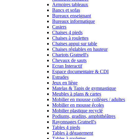
Armoires tableaux
Bancs et sofas
Bureaux enseignant
Bureaux informatique
Casiers
Chaises 4 pieds
Chaises à roulettes
Chaises appui sur table
Chaises réglables en hauteur
Chariots Gratnell's
Chevaux de sauts
Ecran Interactif
Espace documentaire & CDI
Estrades
Jeux en liège
Matelas & Tapis de gymnastique
Meubles à plans & cartes
Mobilier en mousse collèges / adultes
Mobilier en mousse écoles
Mobilier plastique recyclé
Podiums, gradins, amphithéâtres
Rayonnages Gratnell's
Tables 4 pieds
Tables à dégagement
Tables à roulettes