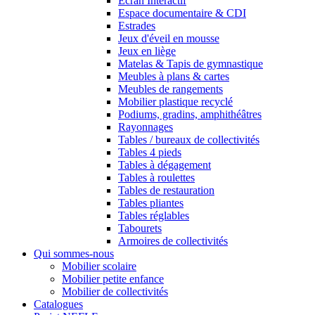
Ecran Interactif
Espace documentaire & CDI
Estrades
Jeux d'éveil en mousse
Jeux en liège
Matelas & Tapis de gymnastique
Meubles à plans & cartes
Meubles de rangements
Mobilier plastique recyclé
Podiums, gradins, amphithéâtres
Rayonnages
Tables / bureaux de collectivités
Tables 4 pieds
Tables à dégagement
Tables à roulettes
Tables de restauration
Tables pliantes
Tables réglables
Tabourets
Armoires de collectivités
Qui sommes-nous
Mobilier scolaire
Mobilier petite enfance
Mobilier de collectivités
Catalogues