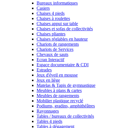
Bureaux informatiques
Casiers
Chaises 4 pieds
Chaises à roulettes
Chaises appui sur table
Chaises et sofas de collectivités
Chaises pliantes
Chaises réglables en hauteur
Chariots de rangements
Chariots de Services
Chevaux de sauts
Ecran Interactif
Espace documentaire & CDI
Estrades
Jeux d'éveil en mousse
Jeux en liège
Matelas & Tapis de gymnastique
Meubles à plans & cartes
Meubles de rangements
Mobilier plastique recyclé
Podiums, gradins, amphithéâtres
Rayonnages
Tables / bureaux de collectivités
Tables 4 pieds
Tables à dégagement