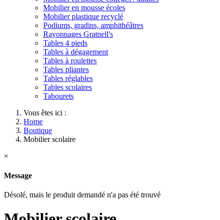
Mobilier en mousse écoles
Mobilier plastique recyclé
Podiums, gradins, amphithéâtres
Rayonnages Gratnell's
Tables 4 pieds
Tables à dégagement
Tables à roulettes
Tables pliantes
Tables réglables
Tables scolaires
Tabourets
Vous êtes ici :
Home
Boutique
Mobilier scolaire
×
Message
Désolé, mais le produit demandé n'a pas été trouvé
Mobilier scolaire