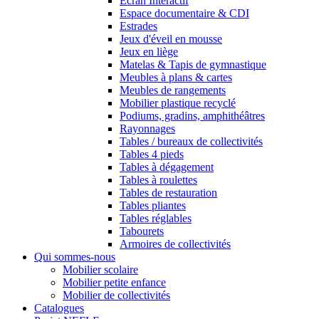
Ecran Interactif
Espace documentaire & CDI
Estrades
Jeux d'éveil en mousse
Jeux en liège
Matelas & Tapis de gymnastique
Meubles à plans & cartes
Meubles de rangements
Mobilier plastique recyclé
Podiums, gradins, amphithéâtres
Rayonnages
Tables / bureaux de collectivités
Tables 4 pieds
Tables à dégagement
Tables à roulettes
Tables de restauration
Tables pliantes
Tables réglables
Tabourets
Armoires de collectivités
Qui sommes-nous
Mobilier scolaire
Mobilier petite enfance
Mobilier de collectivités
Catalogues