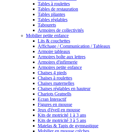
Tables à roulettes
Tables de restauration
Tables pliantes
Tables réglables
Tabourets
Armoires de collectivités
Mobilier petite enfance
Lits & couchettes
Affichage / Communication / Tableaux
Armoire tableaux
Armoires boîte aux lettres
Armoires d'infirmerie
Armoires petite enfance
Chaises 4 pieds
Chaises à roulettes
Chaises maternelles
Chaises réglables en hauteur
Chariots Gratnells
Ecran Interactif
Figures en mousse
Jeux d'éveil en mousse
Kits de motricité 1 à 3 ans
Kits de motricité 3 à 5 ans
Matelas & Tapis de gymnastique
Mobilier en mousse crèches