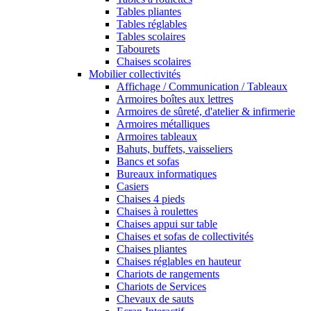
Tables pliantes
Tables réglables
Tables scolaires
Tabourets
Chaises scolaires
Mobilier collectivités
Affichage / Communication / Tableaux
Armoires boîtes aux lettres
Armoires de sûreté, d'atelier & infirmerie
Armoires métalliques
Armoires tableaux
Bahuts, buffets, vaisseliers
Bancs et sofas
Bureaux informatiques
Casiers
Chaises 4 pieds
Chaises à roulettes
Chaises appui sur table
Chaises et sofas de collectivités
Chaises pliantes
Chaises réglables en hauteur
Chariots de rangements
Chariots de Services
Chevaux de sauts