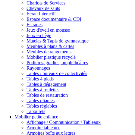
Chariots de Services
Chevaux de sauts
Ecran Interactif
Espace documentaire & CDI
Estrades
Jeux d'éveil en mousse
Jeux en liège
Matelas & Tapis de gymnastique
Meubles à plans & cartes
Meubles de rangements
Mobilier plastique recyclé
Podiums, gradins, amphithéâtres
Rayonnages
Tables / bureaux de collectivités
Tables 4 pieds
Tables à dégagement
Tables à roulettes
Tables de restauration
Tables pliantes
Tables réglables
Tabourets
Mobilier petite enfance
Affichage / Communication / Tableaux
Armoire tableaux
Armoires boîte aux lettres