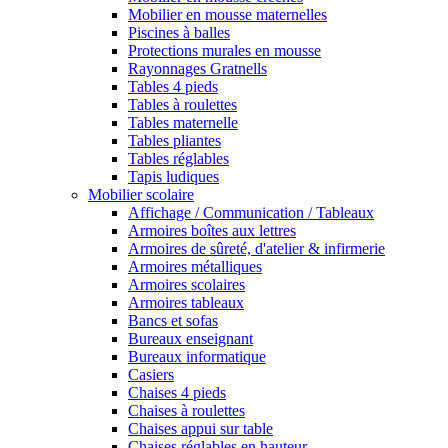
Mobilier en mousse maternelles
Piscines à balles
Protections murales en mousse
Rayonnages Gratnells
Tables 4 pieds
Tables à roulettes
Tables maternelle
Tables pliantes
Tables réglables
Tapis ludiques
Mobilier scolaire
Affichage / Communication / Tableaux
Armoires boîtes aux lettres
Armoires de sûreté, d'atelier & infirmerie
Armoires métalliques
Armoires scolaires
Armoires tableaux
Bancs et sofas
Bureaux enseignant
Bureaux informatique
Casiers
Chaises 4 pieds
Chaises à roulettes
Chaises appui sur table
Chaises réglables en hauteur