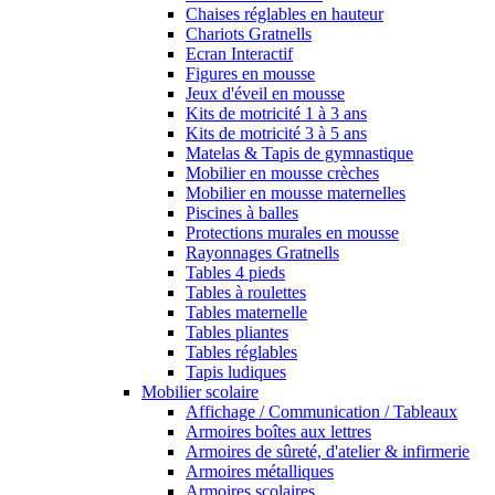
Chaises réglables en hauteur
Chariots Gratnells
Ecran Interactif
Figures en mousse
Jeux d'éveil en mousse
Kits de motricité 1 à 3 ans
Kits de motricité 3 à 5 ans
Matelas & Tapis de gymnastique
Mobilier en mousse crèches
Mobilier en mousse maternelles
Piscines à balles
Protections murales en mousse
Rayonnages Gratnells
Tables 4 pieds
Tables à roulettes
Tables maternelle
Tables pliantes
Tables réglables
Tapis ludiques
Mobilier scolaire
Affichage / Communication / Tableaux
Armoires boîtes aux lettres
Armoires de sûreté, d'atelier & infirmerie
Armoires métalliques
Armoires scolaires