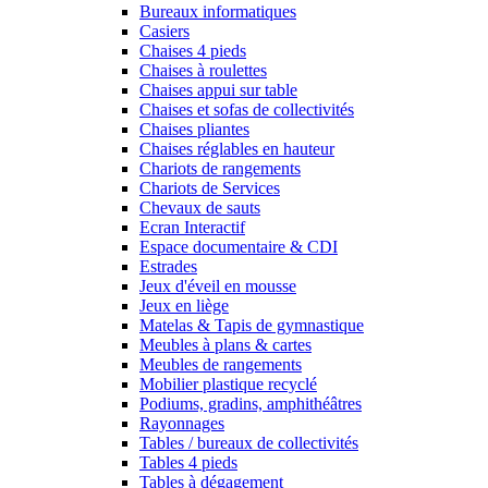
Bureaux informatiques
Casiers
Chaises 4 pieds
Chaises à roulettes
Chaises appui sur table
Chaises et sofas de collectivités
Chaises pliantes
Chaises réglables en hauteur
Chariots de rangements
Chariots de Services
Chevaux de sauts
Ecran Interactif
Espace documentaire & CDI
Estrades
Jeux d'éveil en mousse
Jeux en liège
Matelas & Tapis de gymnastique
Meubles à plans & cartes
Meubles de rangements
Mobilier plastique recyclé
Podiums, gradins, amphithéâtres
Rayonnages
Tables / bureaux de collectivités
Tables 4 pieds
Tables à dégagement