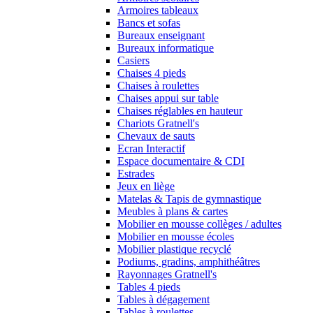
Armoires tableaux
Bancs et sofas
Bureaux enseignant
Bureaux informatique
Casiers
Chaises 4 pieds
Chaises à roulettes
Chaises appui sur table
Chaises réglables en hauteur
Chariots Gratnell's
Chevaux de sauts
Ecran Interactif
Espace documentaire & CDI
Estrades
Jeux en liège
Matelas & Tapis de gymnastique
Meubles à plans & cartes
Mobilier en mousse collèges / adultes
Mobilier en mousse écoles
Mobilier plastique recyclé
Podiums, gradins, amphithéâtres
Rayonnages Gratnell's
Tables 4 pieds
Tables à dégagement
Tables à roulettes