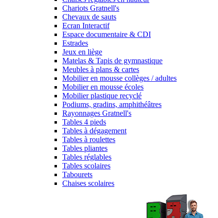
Chariots Gratnell's
Chevaux de sauts
Ecran Interactif
Espace documentaire & CDI
Estrades
Jeux en liège
Matelas & Tapis de gymnastique
Meubles à plans & cartes
Mobilier en mousse collèges / adultes
Mobilier en mousse écoles
Mobilier plastique recyclé
Podiums, gradins, amphithéâtres
Rayonnages Gratnell's
Tables 4 pieds
Tables à dégagement
Tables à roulettes
Tables pliantes
Tables réglables
Tables scolaires
Tabourets
Chaises scolaires