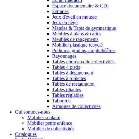
Ecran Interactif
Espace documentaire & CDI
Estrades
Jeux d'éveil en mousse
Jeux en liège
Matelas & Tapis de gymnastique
Meubles à plans & cartes
Meubles de rangements
Mobilier plastique recyclé
Podiums, gradins, amphithéâtres
Rayonnages
Tables / bureaux de collectivités
Tables 4 pieds
Tables à dégagement
Tables à roulettes
Tables de restauration
Tables pliantes
Tables réglables
Tabourets
Armoires de collectivités
Qui sommes-nous
Mobilier scolaire
Mobilier petite enfance
Mobilier de collectivités
Catalogues