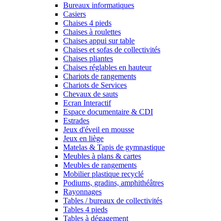
Bureaux informatiques
Casiers
Chaises 4 pieds
Chaises à roulettes
Chaises appui sur table
Chaises et sofas de collectivités
Chaises pliantes
Chaises réglables en hauteur
Chariots de rangements
Chariots de Services
Chevaux de sauts
Ecran Interactif
Espace documentaire & CDI
Estrades
Jeux d'éveil en mousse
Jeux en liège
Matelas & Tapis de gymnastique
Meubles à plans & cartes
Meubles de rangements
Mobilier plastique recyclé
Podiums, gradins, amphithéâtres
Rayonnages
Tables / bureaux de collectivités
Tables 4 pieds
Tables à dégagement