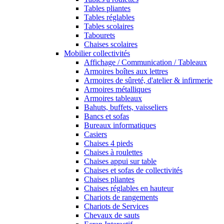
Tables pliantes
Tables réglables
Tables scolaires
Tabourets
Chaises scolaires
Mobilier collectivités
Affichage / Communication / Tableaux
Armoires boîtes aux lettres
Armoires de sûreté, d'atelier & infirmerie
Armoires métalliques
Armoires tableaux
Bahuts, buffets, vaisseliers
Bancs et sofas
Bureaux informatiques
Casiers
Chaises 4 pieds
Chaises à roulettes
Chaises appui sur table
Chaises et sofas de collectivités
Chaises pliantes
Chaises réglables en hauteur
Chariots de rangements
Chariots de Services
Chevaux de sauts