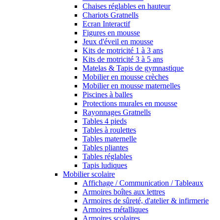
Chaises réglables en hauteur
Chariots Gratnells
Ecran Interactif
Figures en mousse
Jeux d'éveil en mousse
Kits de motricité 1 à 3 ans
Kits de motricité 3 à 5 ans
Matelas & Tapis de gymnastique
Mobilier en mousse crèches
Mobilier en mousse maternelles
Piscines à balles
Protections murales en mousse
Rayonnages Gratnells
Tables 4 pieds
Tables à roulettes
Tables maternelle
Tables pliantes
Tables réglables
Tapis ludiques
Mobilier scolaire
Affichage / Communication / Tableaux
Armoires boîtes aux lettres
Armoires de sûreté, d'atelier & infirmerie
Armoires métalliques
Armoires scolaires