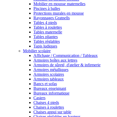
Mobilier en mousse maternelles
Piscines à balles
Protections murales en mousse
Rayonnages Gratnells
Tables 4 pieds
Tables à roulettes
Tables maternelle
Tables pliantes
Tables réglables
Tapis ludiques
Mobilier scolaire
Affichage / Communication / Tableaux
Armoires boîtes aux lettres
Armoires de sûreté, d'atelier & infirmerie
Armoires métalliques
Armoires scolaires
Armoires tableaux
Bancs et sofas
Bureaux enseignant
Bureaux informatique
Casiers
Chaises 4 pieds
Chaises à roulettes
Chaises appui sur table
Chaises réglables en hauteur