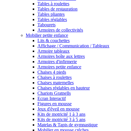
Tables à roulettes
Tables de restauration
Tables pliantes
Tables réglables
Tabourets
Armoires de collectivités
Mobilier petite enfance
Lits & couchettes
Affichage / Communication / Tableaux
Armoire tableaux
Armoires boîte aux lettres
Armoires d'infirmerie
Armoires petite enfance
Chaises 4 pieds
Chaises à roulettes
Chaises maternelles
Chaises réglables en hauteur
Chariots Gratnells
Ecran Interactif
Figures en mousse
Jeux d'éveil en mousse
Kits de motricité 1 à 3 ans
Kits de motricité 3 à 5 ans
Matelas & Tapis de gymnastique
Mobilier en mousse crèches