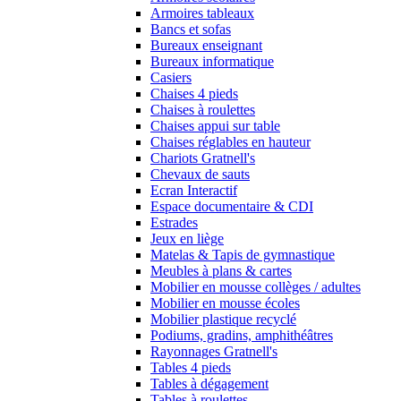
Armoires tableaux
Bancs et sofas
Bureaux enseignant
Bureaux informatique
Casiers
Chaises 4 pieds
Chaises à roulettes
Chaises appui sur table
Chaises réglables en hauteur
Chariots Gratnell's
Chevaux de sauts
Ecran Interactif
Espace documentaire & CDI
Estrades
Jeux en liège
Matelas & Tapis de gymnastique
Meubles à plans & cartes
Mobilier en mousse collèges / adultes
Mobilier en mousse écoles
Mobilier plastique recyclé
Podiums, gradins, amphithéâtres
Rayonnages Gratnell's
Tables 4 pieds
Tables à dégagement
Tables à roulettes