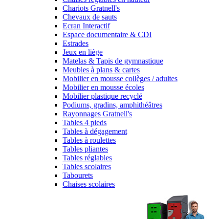
Chariots Gratnell's
Chevaux de sauts
Ecran Interactif
Espace documentaire & CDI
Estrades
Jeux en liège
Matelas & Tapis de gymnastique
Meubles à plans & cartes
Mobilier en mousse collèges / adultes
Mobilier en mousse écoles
Mobilier plastique recyclé
Podiums, gradins, amphithéâtres
Rayonnages Gratnell's
Tables 4 pieds
Tables à dégagement
Tables à roulettes
Tables pliantes
Tables réglables
Tables scolaires
Tabourets
Chaises scolaires