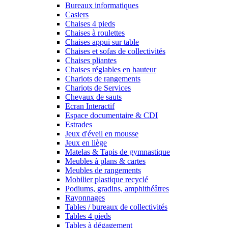
Bureaux informatiques
Casiers
Chaises 4 pieds
Chaises à roulettes
Chaises appui sur table
Chaises et sofas de collectivités
Chaises pliantes
Chaises réglables en hauteur
Chariots de rangements
Chariots de Services
Chevaux de sauts
Ecran Interactif
Espace documentaire & CDI
Estrades
Jeux d'éveil en mousse
Jeux en liège
Matelas & Tapis de gymnastique
Meubles à plans & cartes
Meubles de rangements
Mobilier plastique recyclé
Podiums, gradins, amphithéâtres
Rayonnages
Tables / bureaux de collectivités
Tables 4 pieds
Tables à dégagement