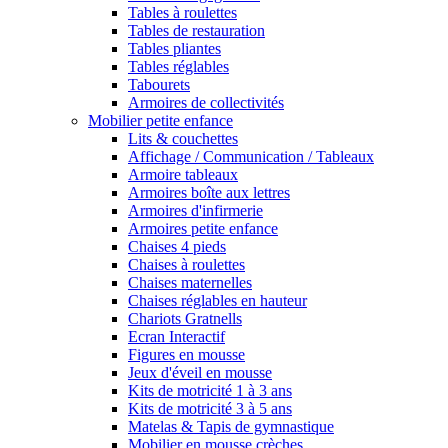
Tables à roulettes
Tables de restauration
Tables pliantes
Tables réglables
Tabourets
Armoires de collectivités
Mobilier petite enfance
Lits & couchettes
Affichage / Communication / Tableaux
Armoire tableaux
Armoires boîte aux lettres
Armoires d'infirmerie
Armoires petite enfance
Chaises 4 pieds
Chaises à roulettes
Chaises maternelles
Chaises réglables en hauteur
Chariots Gratnells
Ecran Interactif
Figures en mousse
Jeux d'éveil en mousse
Kits de motricité 1 à 3 ans
Kits de motricité 3 à 5 ans
Matelas & Tapis de gymnastique
Mobilier en mousse crèches