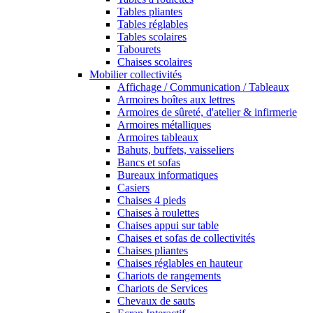
Tables pliantes
Tables réglables
Tables scolaires
Tabourets
Chaises scolaires
Mobilier collectivités
Affichage / Communication / Tableaux
Armoires boîtes aux lettres
Armoires de sûreté, d'atelier & infirmerie
Armoires métalliques
Armoires tableaux
Bahuts, buffets, vaisseliers
Bancs et sofas
Bureaux informatiques
Casiers
Chaises 4 pieds
Chaises à roulettes
Chaises appui sur table
Chaises et sofas de collectivités
Chaises pliantes
Chaises réglables en hauteur
Chariots de rangements
Chariots de Services
Chevaux de sauts