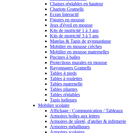
Chaises réglables en hauteur
Chariots Gratnells
Ecran Interactif
Figures en mousse
Jeux d'éveil en mousse
Kits de motricité 1 à 3 ans
Kits de motricité 3 à 5 ans
Matelas & Tapis de gymnastique
Mobilier en mousse crèches
Mobilier en mousse maternelles
Piscines à balles
Protections murales en mousse
Rayonnages Gratnells
Tables 4 pieds
Tables à roulettes
Tables maternelle
Tables pliantes
Tables réglables
Tapis ludiques
Mobilier scolaire
Affichage / Communication / Tableaux
Armoires boîtes aux lettres
Armoires de sûreté, d'atelier & infirmerie
Armoires métalliques
Armoires scolaires