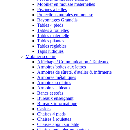
Mobilier en mousse maternelles
Piscines à balles
Protections murales en mousse
Rayonnages Gratnells
Tables 4 pieds
Tables à roulettes
Tables maternelle
Tables pliantes
Tables réglables
Tapis ludiques
Mobilier scolaire
Affichage / Communication / Tableaux
Armoires boîtes aux lettres
Armoires de sûreté, d'atelier & infirmerie
Armoires métalliques
Armoires scolaires
Armoires tableaux
Bancs et sofas
Bureaux enseignant
Bureaux informatique
Casiers
Chaises 4 pieds
Chaises à roulettes
Chaises appui sur table
Chaises réglables en hauteur