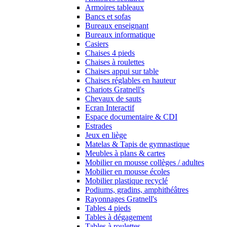
Armoires tableaux
Bancs et sofas
Bureaux enseignant
Bureaux informatique
Casiers
Chaises 4 pieds
Chaises à roulettes
Chaises appui sur table
Chaises réglables en hauteur
Chariots Gratnell's
Chevaux de sauts
Ecran Interactif
Espace documentaire & CDI
Estrades
Jeux en liège
Matelas & Tapis de gymnastique
Meubles à plans & cartes
Mobilier en mousse collèges / adultes
Mobilier en mousse écoles
Mobilier plastique recyclé
Podiums, gradins, amphithéâtres
Rayonnages Gratnell's
Tables 4 pieds
Tables à dégagement
Tables à roulettes