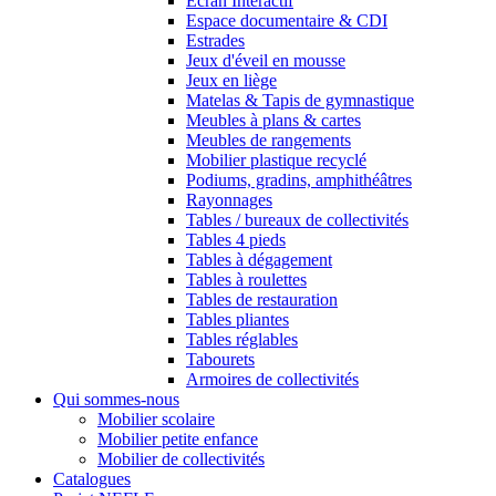
Ecran Interactif
Espace documentaire & CDI
Estrades
Jeux d'éveil en mousse
Jeux en liège
Matelas & Tapis de gymnastique
Meubles à plans & cartes
Meubles de rangements
Mobilier plastique recyclé
Podiums, gradins, amphithéâtres
Rayonnages
Tables / bureaux de collectivités
Tables 4 pieds
Tables à dégagement
Tables à roulettes
Tables de restauration
Tables pliantes
Tables réglables
Tabourets
Armoires de collectivités
Qui sommes-nous
Mobilier scolaire
Mobilier petite enfance
Mobilier de collectivités
Catalogues