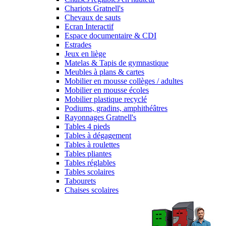
Chariots Gratnell's
Chevaux de sauts
Ecran Interactif
Espace documentaire & CDI
Estrades
Jeux en liège
Matelas & Tapis de gymnastique
Meubles à plans & cartes
Mobilier en mousse collèges / adultes
Mobilier en mousse écoles
Mobilier plastique recyclé
Podiums, gradins, amphithéâtres
Rayonnages Gratnell's
Tables 4 pieds
Tables à dégagement
Tables à roulettes
Tables pliantes
Tables réglables
Tables scolaires
Tabourets
Chaises scolaires