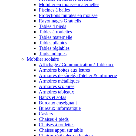
Mobilier en mousse maternelles
Piscines à balles
Protections murales en mousse
Rayonnages Gratnells
Tables 4 pieds
Tables à roulettes
Tables maternelle
Tables pliantes
Tables réglables
Tapis ludiques
Mobilier scolaire
Affichage / Communication / Tableaux
Armoires boîtes aux lettres
Armoires de sûreté, d'atelier & infirmerie
Armoires métalliques
Armoires scolaires
Armoires tableaux
Bancs et sofas
Bureaux enseignant
Bureaux informatique
Casiers
Chaises 4 pieds
Chaises à roulettes
Chaises appui sur table
Chaises réglables en hauteur