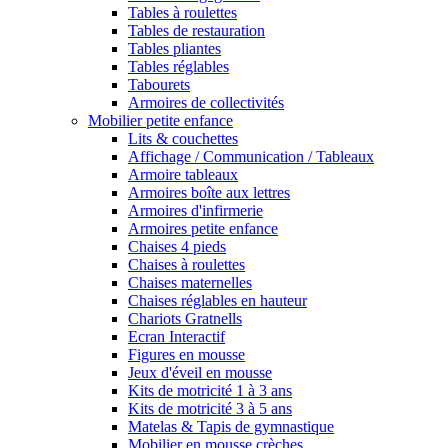
Tables à roulettes
Tables de restauration
Tables pliantes
Tables réglables
Tabourets
Armoires de collectivités
Mobilier petite enfance
Lits & couchettes
Affichage / Communication / Tableaux
Armoire tableaux
Armoires boîte aux lettres
Armoires d'infirmerie
Armoires petite enfance
Chaises 4 pieds
Chaises à roulettes
Chaises maternelles
Chaises réglables en hauteur
Chariots Gratnells
Ecran Interactif
Figures en mousse
Jeux d'éveil en mousse
Kits de motricité 1 à 3 ans
Kits de motricité 3 à 5 ans
Matelas & Tapis de gymnastique
Mobilier en mousse crèches