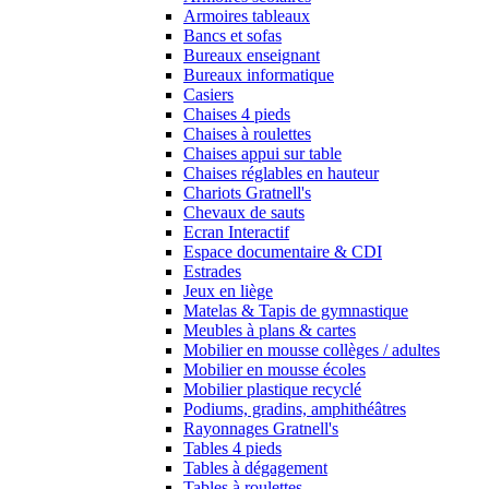
Armoires tableaux
Bancs et sofas
Bureaux enseignant
Bureaux informatique
Casiers
Chaises 4 pieds
Chaises à roulettes
Chaises appui sur table
Chaises réglables en hauteur
Chariots Gratnell's
Chevaux de sauts
Ecran Interactif
Espace documentaire & CDI
Estrades
Jeux en liège
Matelas & Tapis de gymnastique
Meubles à plans & cartes
Mobilier en mousse collèges / adultes
Mobilier en mousse écoles
Mobilier plastique recyclé
Podiums, gradins, amphithéâtres
Rayonnages Gratnell's
Tables 4 pieds
Tables à dégagement
Tables à roulettes