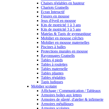
Chaises réglables en hauteur
Chariots Gratnells
Ecran Interactif
Figures en mousse
Jeux d'éveil en mousse
Kits de motricité 1 à 3 ans
Kits de motricité 3 à 5 ans
Matelas & Tapis de gymnastique
Mobilier en mousse crèches
Mobilier en mousse maternelles
Piscines à balles
Protections murales en mousse
Rayonnages Gratnells
Tables 4 pieds
Tables à roulettes
Tables maternelle
Tables pliantes
Tables réglables
Tapis ludiques
Mobilier scolaire
Affichage / Communication / Tableaux
Armoires boîtes aux lettres
Armoires de sûreté, d'atelier & infirmerie
Armoires métalliques
Armoires scolaires