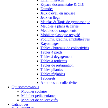
Ecran Interactif
Espace documentaire & CDI
Estrades
Jeux d'éveil en mousse
Jeux en liège
Matelas & Tapis de gymnastique
Meubles à plans & cartes
Meubles de rangements
Mobilier plastique recyclé
Podiums, gradins, amphithéâtres
Rayonnages
Tables / bureaux de collectivités
Tables 4 pieds
Tables à dégagement
Tables à roulettes
Tables de restauration
Tables pliantes
Tables réglables
Tabourets
Armoires de collectivités
Qui sommes-nous
Mobilier scolaire
Mobilier petite enfance
Mobilier de collectivités
Catalogues