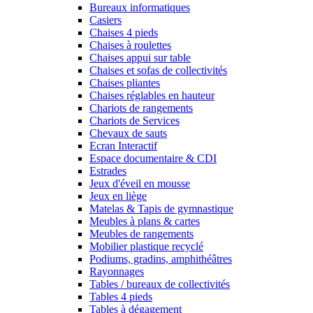
Bureaux informatiques
Casiers
Chaises 4 pieds
Chaises à roulettes
Chaises appui sur table
Chaises et sofas de collectivités
Chaises pliantes
Chaises réglables en hauteur
Chariots de rangements
Chariots de Services
Chevaux de sauts
Ecran Interactif
Espace documentaire & CDI
Estrades
Jeux d'éveil en mousse
Jeux en liège
Matelas & Tapis de gymnastique
Meubles à plans & cartes
Meubles de rangements
Mobilier plastique recyclé
Podiums, gradins, amphithéâtres
Rayonnages
Tables / bureaux de collectivités
Tables 4 pieds
Tables à dégagement