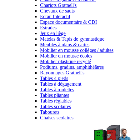
Chariots Gratnell's
Chevaux de sauts
Ecran Interactif
Espace documentaire & CDI
Estrades
Jeux en liège
Matelas & Tapis de gymnastique
Meubles à plans & cartes
Mobilier en mousse collèges / adultes
Mobilier en mousse écoles
Mobilier plastique recyclé
Podiums, gradins, amphithéâtres
Rayonnages Gratnell's
Tables 4 pieds
Tables à dégagement
Tables à roulettes
Tables pliantes
Tables réglables
Tables scolaires
Tabourets
Chaises scolaires