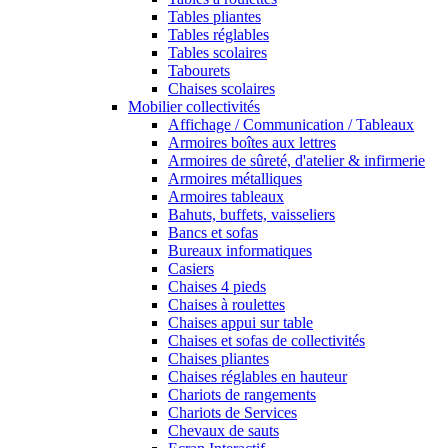
Tables pliantes
Tables réglables
Tables scolaires
Tabourets
Chaises scolaires
Mobilier collectivités
Affichage / Communication / Tableaux
Armoires boîtes aux lettres
Armoires de sûreté, d'atelier & infirmerie
Armoires métalliques
Armoires tableaux
Bahuts, buffets, vaisseliers
Bancs et sofas
Bureaux informatiques
Casiers
Chaises 4 pieds
Chaises à roulettes
Chaises appui sur table
Chaises et sofas de collectivités
Chaises pliantes
Chaises réglables en hauteur
Chariots de rangements
Chariots de Services
Chevaux de sauts