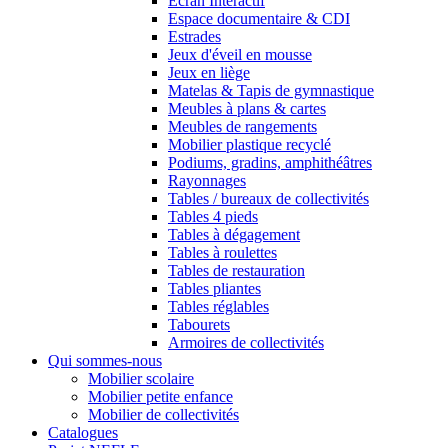
Ecran Interactif
Espace documentaire & CDI
Estrades
Jeux d'éveil en mousse
Jeux en liège
Matelas & Tapis de gymnastique
Meubles à plans & cartes
Meubles de rangements
Mobilier plastique recyclé
Podiums, gradins, amphithéâtres
Rayonnages
Tables / bureaux de collectivités
Tables 4 pieds
Tables à dégagement
Tables à roulettes
Tables de restauration
Tables pliantes
Tables réglables
Tabourets
Armoires de collectivités
Qui sommes-nous
Mobilier scolaire
Mobilier petite enfance
Mobilier de collectivités
Catalogues