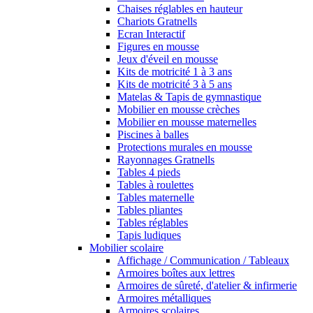
Chaises réglables en hauteur
Chariots Gratnells
Ecran Interactif
Figures en mousse
Jeux d'éveil en mousse
Kits de motricité 1 à 3 ans
Kits de motricité 3 à 5 ans
Matelas & Tapis de gymnastique
Mobilier en mousse crèches
Mobilier en mousse maternelles
Piscines à balles
Protections murales en mousse
Rayonnages Gratnells
Tables 4 pieds
Tables à roulettes
Tables maternelle
Tables pliantes
Tables réglables
Tapis ludiques
Mobilier scolaire
Affichage / Communication / Tableaux
Armoires boîtes aux lettres
Armoires de sûreté, d'atelier & infirmerie
Armoires métalliques
Armoires scolaires