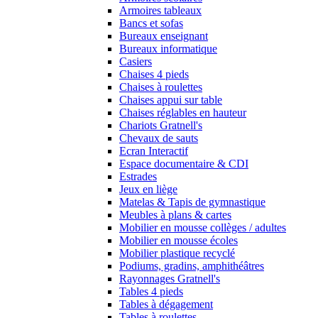
Armoires tableaux
Bancs et sofas
Bureaux enseignant
Bureaux informatique
Casiers
Chaises 4 pieds
Chaises à roulettes
Chaises appui sur table
Chaises réglables en hauteur
Chariots Gratnell's
Chevaux de sauts
Ecran Interactif
Espace documentaire & CDI
Estrades
Jeux en liège
Matelas & Tapis de gymnastique
Meubles à plans & cartes
Mobilier en mousse collèges / adultes
Mobilier en mousse écoles
Mobilier plastique recyclé
Podiums, gradins, amphithéâtres
Rayonnages Gratnell's
Tables 4 pieds
Tables à dégagement
Tables à roulettes