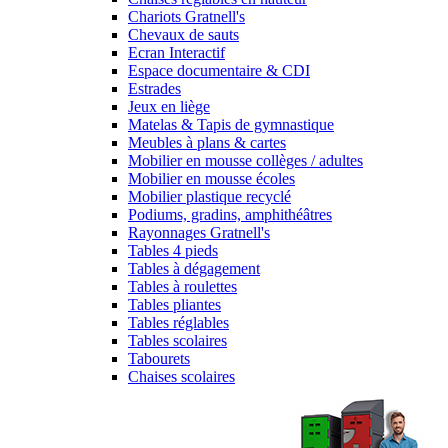
Chariots Gratnell's
Chevaux de sauts
Ecran Interactif
Espace documentaire & CDI
Estrades
Jeux en liège
Matelas & Tapis de gymnastique
Meubles à plans & cartes
Mobilier en mousse collèges / adultes
Mobilier en mousse écoles
Mobilier plastique recyclé
Podiums, gradins, amphithéâtres
Rayonnages Gratnell's
Tables 4 pieds
Tables à dégagement
Tables à roulettes
Tables pliantes
Tables réglables
Tables scolaires
Tabourets
Chaises scolaires