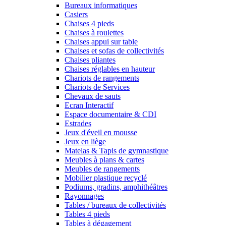
Bureaux informatiques
Casiers
Chaises 4 pieds
Chaises à roulettes
Chaises appui sur table
Chaises et sofas de collectivités
Chaises pliantes
Chaises réglables en hauteur
Chariots de rangements
Chariots de Services
Chevaux de sauts
Ecran Interactif
Espace documentaire & CDI
Estrades
Jeux d'éveil en mousse
Jeux en liège
Matelas & Tapis de gymnastique
Meubles à plans & cartes
Meubles de rangements
Mobilier plastique recyclé
Podiums, gradins, amphithéâtres
Rayonnages
Tables / bureaux de collectivités
Tables 4 pieds
Tables à dégagement