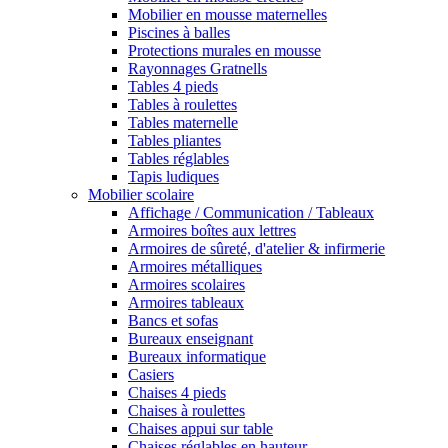
Mobilier en mousse maternelles
Piscines à balles
Protections murales en mousse
Rayonnages Gratnells
Tables 4 pieds
Tables à roulettes
Tables maternelle
Tables pliantes
Tables réglables
Tapis ludiques
Mobilier scolaire
Affichage / Communication / Tableaux
Armoires boîtes aux lettres
Armoires de sûreté, d'atelier & infirmerie
Armoires métalliques
Armoires scolaires
Armoires tableaux
Bancs et sofas
Bureaux enseignant
Bureaux informatique
Casiers
Chaises 4 pieds
Chaises à roulettes
Chaises appui sur table
Chaises réglables en hauteur