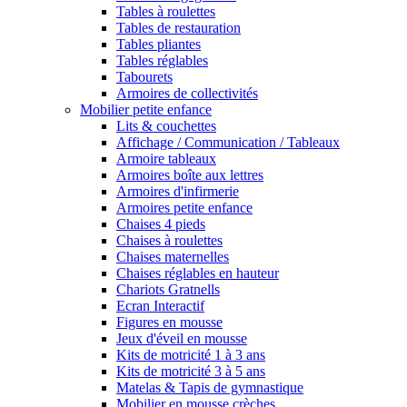
Tables à roulettes
Tables de restauration
Tables pliantes
Tables réglables
Tabourets
Armoires de collectivités
Mobilier petite enfance
Lits & couchettes
Affichage / Communication / Tableaux
Armoire tableaux
Armoires boîte aux lettres
Armoires d'infirmerie
Armoires petite enfance
Chaises 4 pieds
Chaises à roulettes
Chaises maternelles
Chaises réglables en hauteur
Chariots Gratnells
Ecran Interactif
Figures en mousse
Jeux d'éveil en mousse
Kits de motricité 1 à 3 ans
Kits de motricité 3 à 5 ans
Matelas & Tapis de gymnastique
Mobilier en mousse crèches