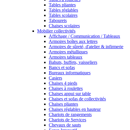
Tables pliantes
Tables réglables
Tables scolaires
Tabourets
Chaises scolaires
Mobilier collectivités
Affichage / Communication / Tableaux
Armoires boîtes aux lettres
Armoires de sûreté, d'atelier & infirmerie
Armoires métalliques
Armoires tableaux
Bahuts, buffets, vaisseliers
Bancs et sofas
Bureaux informatiques
Casiers
Chaises 4 pieds
Chaises à roulettes
Chaises appui sur table
Chaises et sofas de collectivités
Chaises pliantes
Chaises réglables en hauteur
Chariots de rangements
Chariots de Services
Chevaux de sauts