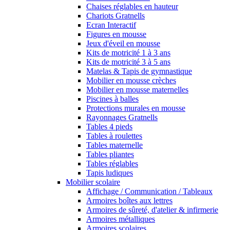
Chaises réglables en hauteur
Chariots Gratnells
Ecran Interactif
Figures en mousse
Jeux d'éveil en mousse
Kits de motricité 1 à 3 ans
Kits de motricité 3 à 5 ans
Matelas & Tapis de gymnastique
Mobilier en mousse crèches
Mobilier en mousse maternelles
Piscines à balles
Protections murales en mousse
Rayonnages Gratnells
Tables 4 pieds
Tables à roulettes
Tables maternelle
Tables pliantes
Tables réglables
Tapis ludiques
Mobilier scolaire
Affichage / Communication / Tableaux
Armoires boîtes aux lettres
Armoires de sûreté, d'atelier & infirmerie
Armoires métalliques
Armoires scolaires