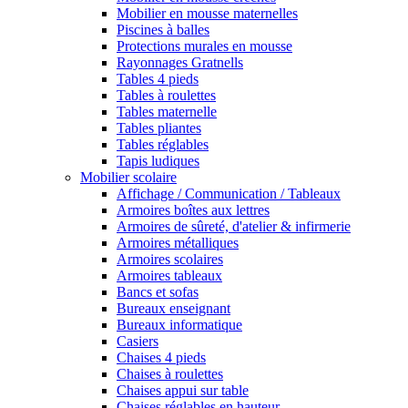
Mobilier en mousse maternelles
Piscines à balles
Protections murales en mousse
Rayonnages Gratnells
Tables 4 pieds
Tables à roulettes
Tables maternelle
Tables pliantes
Tables réglables
Tapis ludiques
Mobilier scolaire
Affichage / Communication / Tableaux
Armoires boîtes aux lettres
Armoires de sûreté, d'atelier & infirmerie
Armoires métalliques
Armoires scolaires
Armoires tableaux
Bancs et sofas
Bureaux enseignant
Bureaux informatique
Casiers
Chaises 4 pieds
Chaises à roulettes
Chaises appui sur table
Chaises réglables en hauteur