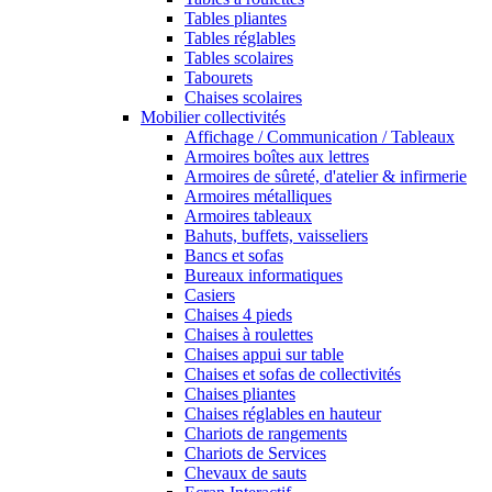
Tables pliantes
Tables réglables
Tables scolaires
Tabourets
Chaises scolaires
Mobilier collectivités
Affichage / Communication / Tableaux
Armoires boîtes aux lettres
Armoires de sûreté, d'atelier & infirmerie
Armoires métalliques
Armoires tableaux
Bahuts, buffets, vaisseliers
Bancs et sofas
Bureaux informatiques
Casiers
Chaises 4 pieds
Chaises à roulettes
Chaises appui sur table
Chaises et sofas de collectivités
Chaises pliantes
Chaises réglables en hauteur
Chariots de rangements
Chariots de Services
Chevaux de sauts