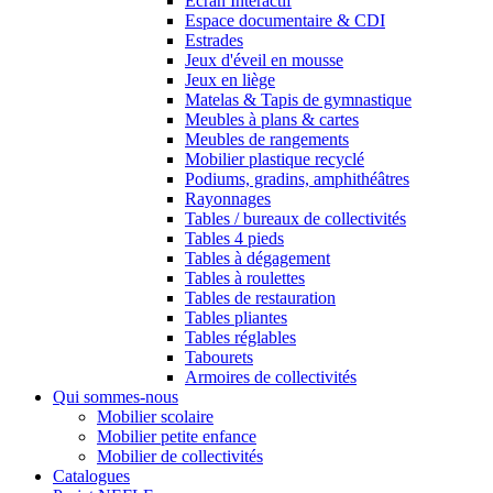
Ecran Interactif
Espace documentaire & CDI
Estrades
Jeux d'éveil en mousse
Jeux en liège
Matelas & Tapis de gymnastique
Meubles à plans & cartes
Meubles de rangements
Mobilier plastique recyclé
Podiums, gradins, amphithéâtres
Rayonnages
Tables / bureaux de collectivités
Tables 4 pieds
Tables à dégagement
Tables à roulettes
Tables de restauration
Tables pliantes
Tables réglables
Tabourets
Armoires de collectivités
Qui sommes-nous
Mobilier scolaire
Mobilier petite enfance
Mobilier de collectivités
Catalogues