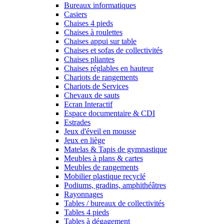
Bureaux informatiques
Casiers
Chaises 4 pieds
Chaises à roulettes
Chaises appui sur table
Chaises et sofas de collectivités
Chaises pliantes
Chaises réglables en hauteur
Chariots de rangements
Chariots de Services
Chevaux de sauts
Ecran Interactif
Espace documentaire & CDI
Estrades
Jeux d'éveil en mousse
Jeux en liège
Matelas & Tapis de gymnastique
Meubles à plans & cartes
Meubles de rangements
Mobilier plastique recyclé
Podiums, gradins, amphithéâtres
Rayonnages
Tables / bureaux de collectivités
Tables 4 pieds
Tables à dégagement