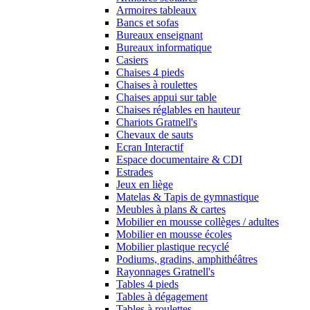
Armoires tableaux
Bancs et sofas
Bureaux enseignant
Bureaux informatique
Casiers
Chaises 4 pieds
Chaises à roulettes
Chaises appui sur table
Chaises réglables en hauteur
Chariots Gratnell's
Chevaux de sauts
Ecran Interactif
Espace documentaire & CDI
Estrades
Jeux en liège
Matelas & Tapis de gymnastique
Meubles à plans & cartes
Mobilier en mousse collèges / adultes
Mobilier en mousse écoles
Mobilier plastique recyclé
Podiums, gradins, amphithéâtres
Rayonnages Gratnell's
Tables 4 pieds
Tables à dégagement
Tables à roulettes