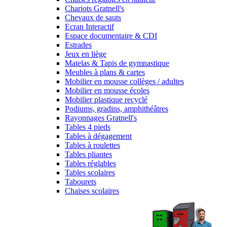
Chariots Gratnell's
Chevaux de sauts
Ecran Interactif
Espace documentaire & CDI
Estrades
Jeux en liège
Matelas & Tapis de gymnastique
Meubles à plans & cartes
Mobilier en mousse collèges / adultes
Mobilier en mousse écoles
Mobilier plastique recyclé
Podiums, gradins, amphithéâtres
Rayonnages Gratnell's
Tables 4 pieds
Tables à dégagement
Tables à roulettes
Tables pliantes
Tables réglables
Tables scolaires
Tabourets
Chaises scolaires