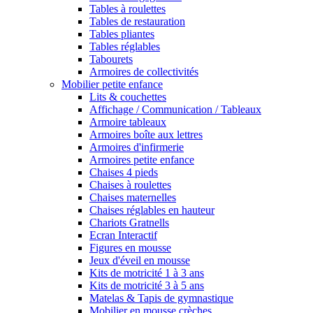
Tables à roulettes
Tables de restauration
Tables pliantes
Tables réglables
Tabourets
Armoires de collectivités
Mobilier petite enfance
Lits & couchettes
Affichage / Communication / Tableaux
Armoire tableaux
Armoires boîte aux lettres
Armoires d'infirmerie
Armoires petite enfance
Chaises 4 pieds
Chaises à roulettes
Chaises maternelles
Chaises réglables en hauteur
Chariots Gratnells
Ecran Interactif
Figures en mousse
Jeux d'éveil en mousse
Kits de motricité 1 à 3 ans
Kits de motricité 3 à 5 ans
Matelas & Tapis de gymnastique
Mobilier en mousse crèches