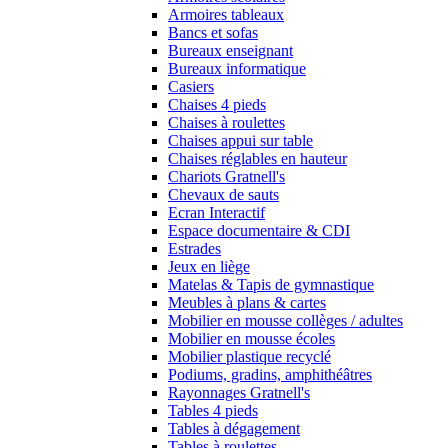
Armoires tableaux
Bancs et sofas
Bureaux enseignant
Bureaux informatique
Casiers
Chaises 4 pieds
Chaises à roulettes
Chaises appui sur table
Chaises réglables en hauteur
Chariots Gratnell's
Chevaux de sauts
Ecran Interactif
Espace documentaire & CDI
Estrades
Jeux en liège
Matelas & Tapis de gymnastique
Meubles à plans & cartes
Mobilier en mousse collèges / adultes
Mobilier en mousse écoles
Mobilier plastique recyclé
Podiums, gradins, amphithéâtres
Rayonnages Gratnell's
Tables 4 pieds
Tables à dégagement
Tables à roulettes