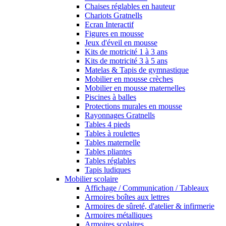
Chaises réglables en hauteur
Chariots Gratnells
Ecran Interactif
Figures en mousse
Jeux d'éveil en mousse
Kits de motricité 1 à 3 ans
Kits de motricité 3 à 5 ans
Matelas & Tapis de gymnastique
Mobilier en mousse crèches
Mobilier en mousse maternelles
Piscines à balles
Protections murales en mousse
Rayonnages Gratnells
Tables 4 pieds
Tables à roulettes
Tables maternelle
Tables pliantes
Tables réglables
Tapis ludiques
Mobilier scolaire
Affichage / Communication / Tableaux
Armoires boîtes aux lettres
Armoires de sûreté, d'atelier & infirmerie
Armoires métalliques
Armoires scolaires