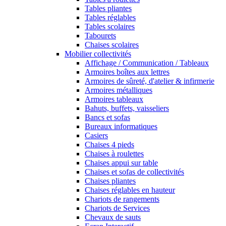
Tables pliantes
Tables réglables
Tables scolaires
Tabourets
Chaises scolaires
Mobilier collectivités
Affichage / Communication / Tableaux
Armoires boîtes aux lettres
Armoires de sûreté, d'atelier & infirmerie
Armoires métalliques
Armoires tableaux
Bahuts, buffets, vaisseliers
Bancs et sofas
Bureaux informatiques
Casiers
Chaises 4 pieds
Chaises à roulettes
Chaises appui sur table
Chaises et sofas de collectivités
Chaises pliantes
Chaises réglables en hauteur
Chariots de rangements
Chariots de Services
Chevaux de sauts