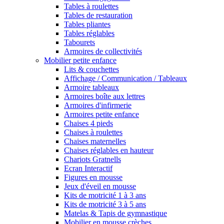
Tables à roulettes
Tables de restauration
Tables pliantes
Tables réglables
Tabourets
Armoires de collectivités
Mobilier petite enfance
Lits & couchettes
Affichage / Communication / Tableaux
Armoire tableaux
Armoires boîte aux lettres
Armoires d'infirmerie
Armoires petite enfance
Chaises 4 pieds
Chaises à roulettes
Chaises maternelles
Chaises réglables en hauteur
Chariots Gratnells
Ecran Interactif
Figures en mousse
Jeux d'éveil en mousse
Kits de motricité 1 à 3 ans
Kits de motricité 3 à 5 ans
Matelas & Tapis de gymnastique
Mobilier en mousse crèches