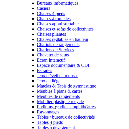
Bureaux informatiques
Casiers
Chaises 4 pieds
Chaises à roulettes
Chaises appui sur table
Chaises et sofas de collectivités
Chaises pliantes
Chaises réglables en hauteur
Chariots de rangements
Chariots de Services
Chevaux de sauts
Ecran Interactif
Espace documentaire & CDI
Estrades
Jeux d'éveil en mousse
Jeux en liège
Matelas & Tapis de gymnastique
Meubles à plans & cartes
Meubles de rangements
Mobilier plastique recyclé
Podiums, gradins, amphithéâtres
Rayonnages
Tables / bureaux de collectivités
Tables 4 pieds
Tables à dégagement