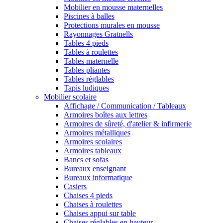
Mobilier en mousse maternelles
Piscines à balles
Protections murales en mousse
Rayonnages Gratnells
Tables 4 pieds
Tables à roulettes
Tables maternelle
Tables pliantes
Tables réglables
Tapis ludiques
Mobilier scolaire
Affichage / Communication / Tableaux
Armoires boîtes aux lettres
Armoires de sûreté, d'atelier & infirmerie
Armoires métalliques
Armoires scolaires
Armoires tableaux
Bancs et sofas
Bureaux enseignant
Bureaux informatique
Casiers
Chaises 4 pieds
Chaises à roulettes
Chaises appui sur table
Chaises réglables en hauteur