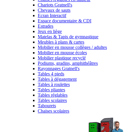
Chariots Gratnell's
Chevaux de sauts
Ecran Interactif
Espace documentaire & CDI
Estrades
Jeux en liège
Matelas & Tapis de gymnastique
Meubles à plans & cartes
Mobilier en mousse collèges / adultes
Mobilier en mousse écoles
Mobilier plastique recyclé
Podiums, gradins, amphithéâtres
Rayonnages Gratnell's
Tables 4 pieds
Tables à dégagement
Tables à roulettes
Tables pliantes
Tables réglables
Tables scolaires
Tabourets
Chaises scolaires