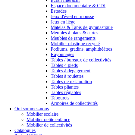
Ecran Interactif
Espace documentaire & CDI
Estrades
Jeux d'éveil en mousse
Jeux en liège
Matelas & Tapis de gymnastique
Meubles à plans & cartes
Meubles de rangements
Mobilier plastique recyclé
Podiums, gradins, amphithéâtres
Rayonnages
Tables / bureaux de collectivités
Tables 4 pieds
Tables à dégagement
Tables à roulettes
Tables de restauration
Tables pliantes
Tables réglables
Tabourets
Armoires de collectivités
Qui sommes-nous
Mobilier scolaire
Mobilier petite enfance
Mobilier de collectivités
Catalogues