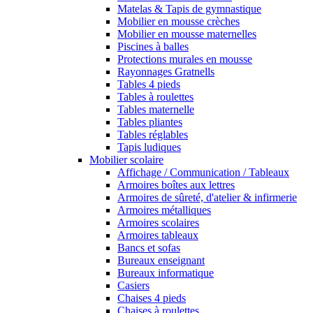
Matelas & Tapis de gymnastique
Mobilier en mousse crèches
Mobilier en mousse maternelles
Piscines à balles
Protections murales en mousse
Rayonnages Gratnells
Tables 4 pieds
Tables à roulettes
Tables maternelle
Tables pliantes
Tables réglables
Tapis ludiques
Mobilier scolaire
Affichage / Communication / Tableaux
Armoires boîtes aux lettres
Armoires de sûreté, d'atelier & infirmerie
Armoires métalliques
Armoires scolaires
Armoires tableaux
Bancs et sofas
Bureaux enseignant
Bureaux informatique
Casiers
Chaises 4 pieds
Chaises à roulettes