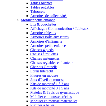
Tables pliantes
Tables réglables
Tabourets
Armoires de collectivités
Mobilier petite enfance
Lits & couchettes
Affichage / Communication / Tableaux
Armoire tableaux
Armoires boîte aux lettres
Armoires d'infirmerie
Armoires petite enfance
Chaises 4 pieds
Chaises à roulettes
Chaises maternelles
Chaises réglables en hauteur
Chariots Gratnells
Ecran Interactif
Figures en mousse
Jeux d'éveil en mousse
Kits de motricité 1 à 3 ans
Kits de motricité 3 à 5 ans
Matelas & Tapis de gymnastique
Mobilier en mousse crèches
Mobilier en mousse maternelles
Piscines à balles