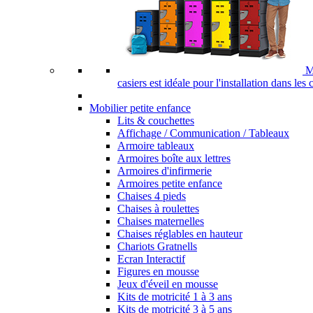
M
casiers est idéale pour l'installation dans les
Mobilier petite enfance
Lits & couchettes
Affichage / Communication / Tableaux
Armoire tableaux
Armoires boîte aux lettres
Armoires d'infirmerie
Armoires petite enfance
Chaises 4 pieds
Chaises à roulettes
Chaises maternelles
Chaises réglables en hauteur
Chariots Gratnells
Ecran Interactif
Figures en mousse
Jeux d'éveil en mousse
Kits de motricité 1 à 3 ans
Kits de motricité 3 à 5 ans