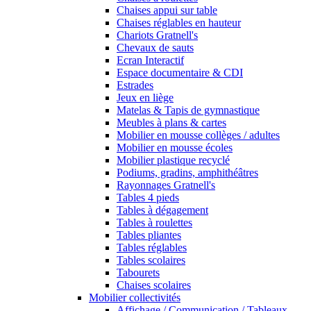
Chaises appui sur table
Chaises réglables en hauteur
Chariots Gratnell's
Chevaux de sauts
Ecran Interactif
Espace documentaire & CDI
Estrades
Jeux en liège
Matelas & Tapis de gymnastique
Meubles à plans & cartes
Mobilier en mousse collèges / adultes
Mobilier en mousse écoles
Mobilier plastique recyclé
Podiums, gradins, amphithéâtres
Rayonnages Gratnell's
Tables 4 pieds
Tables à dégagement
Tables à roulettes
Tables pliantes
Tables réglables
Tables scolaires
Tabourets
Chaises scolaires
Mobilier collectivités
Affichage / Communication / Tableaux