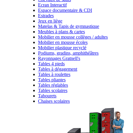
Ecran Interactif
Espace documentaire & CDI
Estrades
Jeux en liège
Matelas & Tapis de gymnastique
Meubles à plans & cartes
Mobilier en mousse collèges / adultes
Mobilier en mousse écoles
Mobilier plastique recyclé
Podiums, gradins, amphithéâtres
Rayonnages Gratnell's
Tables 4 pieds
Tables à dégagement
Tables à roulettes
Tables pliantes
Tables réglables
Tables scolaires
Tabourets
Chaises scolaires