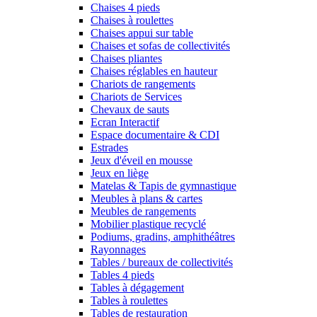
Chaises 4 pieds
Chaises à roulettes
Chaises appui sur table
Chaises et sofas de collectivités
Chaises pliantes
Chaises réglables en hauteur
Chariots de rangements
Chariots de Services
Chevaux de sauts
Ecran Interactif
Espace documentaire & CDI
Estrades
Jeux d'éveil en mousse
Jeux en liège
Matelas & Tapis de gymnastique
Meubles à plans & cartes
Meubles de rangements
Mobilier plastique recyclé
Podiums, gradins, amphithéâtres
Rayonnages
Tables / bureaux de collectivités
Tables 4 pieds
Tables à dégagement
Tables à roulettes
Tables de restauration