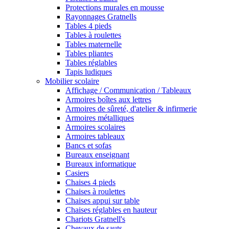
Protections murales en mousse
Rayonnages Gratnells
Tables 4 pieds
Tables à roulettes
Tables maternelle
Tables pliantes
Tables réglables
Tapis ludiques
Mobilier scolaire
Affichage / Communication / Tableaux
Armoires boîtes aux lettres
Armoires de sûreté, d'atelier & infirmerie
Armoires métalliques
Armoires scolaires
Armoires tableaux
Bancs et sofas
Bureaux enseignant
Bureaux informatique
Casiers
Chaises 4 pieds
Chaises à roulettes
Chaises appui sur table
Chaises réglables en hauteur
Chariots Gratnell's
Chevaux de sauts