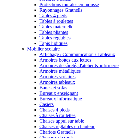
Protections murales en mousse
Rayonnages Gratnells
Tables 4 pieds
Tables à roulettes
Tables maternelle
Tables pliantes
Tables réglables
Tapis ludiques
Mobilier scolaire
Affichage / Communication / Tableaux
Armoires boîtes aux lettres
Armoires de sûreté, d'atelier & infirmerie
Armoires métalliques
Armoires scolaires
Armoires tableaux
Bancs et sofas
Bureaux enseignant
Bureaux informatique
Casiers
Chaises 4 pieds
Chaises à roulettes
Chaises appui sur table
Chaises réglables en hauteur
Chariots Gratnell's
Chevaux de sauts