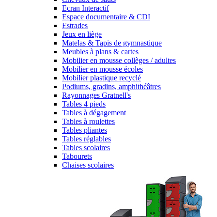
Ecran Interactif
Espace documentaire & CDI
Estrades
Jeux en liège
Matelas & Tapis de gymnastique
Meubles à plans & cartes
Mobilier en mousse collèges / adultes
Mobilier en mousse écoles
Mobilier plastique recyclé
Podiums, gradins, amphithéâtres
Rayonnages Gratnell's
Tables 4 pieds
Tables à dégagement
Tables à roulettes
Tables pliantes
Tables réglables
Tables scolaires
Tabourets
Chaises scolaires