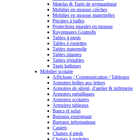
Matelas & Tapis de gymnastique
Mobilier en mousse crèches
Mobilier en mousse maternelles
Piscines à balles
Protections murales en mousse
Rayonnages Gratnells
Tables 4 pieds
Tables à roulettes
Tables maternelle
Tables pliantes
Tables réglables
Tapis ludiques
Mobilier scolaire
Affichage / Communication / Tableaux
Armoires boîtes aux lettres
Armoires de sûreté, d'atelier & infirmerie
Armoires métalliques
Armoires scolaires
Armoires tableaux
Bancs et sofas
Bureaux enseignant
Bureaux informatique
Casiers
Chaises 4 pieds
Chaises à roulettes