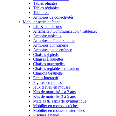
Tables pliantes
Tables réglables
Tabourets
Armoires de collectivités
Mobilier petite enfance
Lits & couchettes
Affichage / Communication / Tableaux
Armoire tableaux
Armoires boîte aux lettres
Armoires d'infirmerie
Armoires petite enfance
Chaises 4 pieds
Chaises à roulettes
Chaises maternelles
Chaises réglables en hauteur
Chariots Gratnells
Ecran Interactif
Figures en mousse
Jeux d'éveil en mousse
Kits de motricité 1 à 3 ans
Kits de motricité 3 à 5 ans
Matelas & Tapis de gymnastique
Mobilier en mousse crèches
Mobilier en mousse maternelles
Piscines à balles