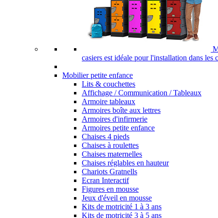
M
casiers est idéale pour l'installation dans les
Mobilier petite enfance
Lits & couchettes
Affichage / Communication / Tableaux
Armoire tableaux
Armoires boîte aux lettres
Armoires d'infirmerie
Armoires petite enfance
Chaises 4 pieds
Chaises à roulettes
Chaises maternelles
Chaises réglables en hauteur
Chariots Gratnells
Ecran Interactif
Figures en mousse
Jeux d'éveil en mousse
Kits de motricité 1 à 3 ans
Kits de motricité 3 à 5 ans