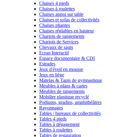
Chaises 4 pieds
Chaises à roulettes
Chaises appui sur table
Chaises et sofas de collectivités
Chaises pliantes
Chaises réglables en hauteur
Chariots de rangements
Chariots de Services
Chevaux de sauts
Ecran Interactif
Espace documentaire & CDI
Estrades
Jeux d'éveil en mousse
Jeux en liège
Matelas & Tapis de gymnastique
Meubles à plans & cartes
Meubles de rangements
Mobilier plastique recyclé
Podiums, gradins, amphithéâtres
Rayonnages
Tables / bureaux de collectivités
Tables 4 pieds
Tables à dégagement
Tables à roulettes
Tables de restauration