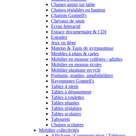
Chaises appui sur table
Chaises réglables en hauteur
Chariots Gratnell's
Chevaux de sauts
Ecran Interactif
Espace documentaire & CDI
Estrades
Jeux en liège
Matelas & Tapis de gymnastique
Meubles à plans & cartes
Mobilier en mousse collèges / adultes
Mobilier en mousse écoles
Mobilier plastique recyclé
Podiums, gradins, amphithéâtres
Rayonnages Gratnell's
Tables 4 pieds
Tables à dégagement
Tables à roulettes
Tables pliantes
Tables réglables
Tables scolaires
Tabourets
Chaises scolaires
Mobilier collectivités
Affichage / Communication / Tableaux