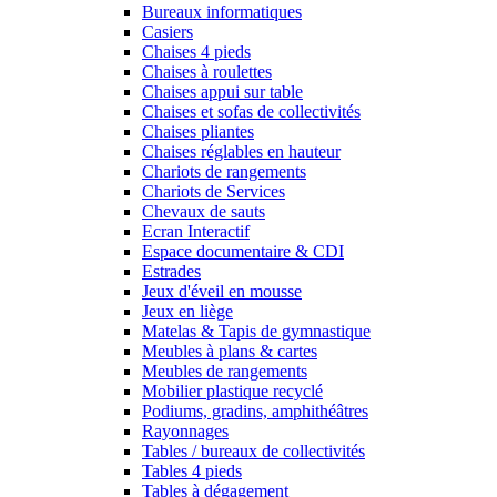
Bureaux informatiques
Casiers
Chaises 4 pieds
Chaises à roulettes
Chaises appui sur table
Chaises et sofas de collectivités
Chaises pliantes
Chaises réglables en hauteur
Chariots de rangements
Chariots de Services
Chevaux de sauts
Ecran Interactif
Espace documentaire & CDI
Estrades
Jeux d'éveil en mousse
Jeux en liège
Matelas & Tapis de gymnastique
Meubles à plans & cartes
Meubles de rangements
Mobilier plastique recyclé
Podiums, gradins, amphithéâtres
Rayonnages
Tables / bureaux de collectivités
Tables 4 pieds
Tables à dégagement