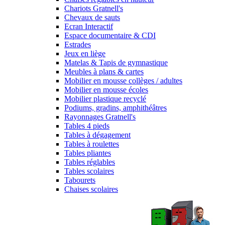
Chariots Gratnell's
Chevaux de sauts
Ecran Interactif
Espace documentaire & CDI
Estrades
Jeux en liège
Matelas & Tapis de gymnastique
Meubles à plans & cartes
Mobilier en mousse collèges / adultes
Mobilier en mousse écoles
Mobilier plastique recyclé
Podiums, gradins, amphithéâtres
Rayonnages Gratnell's
Tables 4 pieds
Tables à dégagement
Tables à roulettes
Tables pliantes
Tables réglables
Tables scolaires
Tabourets
Chaises scolaires