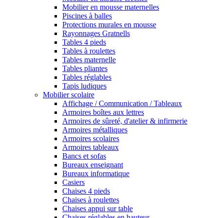
Mobilier en mousse maternelles
Piscines à balles
Protections murales en mousse
Rayonnages Gratnells
Tables 4 pieds
Tables à roulettes
Tables maternelle
Tables pliantes
Tables réglables
Tapis ludiques
Mobilier scolaire
Affichage / Communication / Tableaux
Armoires boîtes aux lettres
Armoires de sûreté, d'atelier & infirmerie
Armoires métalliques
Armoires scolaires
Armoires tableaux
Bancs et sofas
Bureaux enseignant
Bureaux informatique
Casiers
Chaises 4 pieds
Chaises à roulettes
Chaises appui sur table
Chaises réglables en hauteur