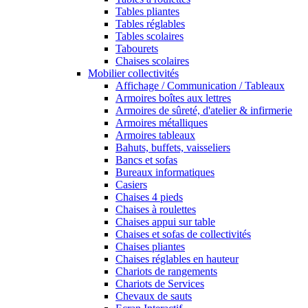
Tables pliantes
Tables réglables
Tables scolaires
Tabourets
Chaises scolaires
Mobilier collectivités
Affichage / Communication / Tableaux
Armoires boîtes aux lettres
Armoires de sûreté, d'atelier & infirmerie
Armoires métalliques
Armoires tableaux
Bahuts, buffets, vaisseliers
Bancs et sofas
Bureaux informatiques
Casiers
Chaises 4 pieds
Chaises à roulettes
Chaises appui sur table
Chaises et sofas de collectivités
Chaises pliantes
Chaises réglables en hauteur
Chariots de rangements
Chariots de Services
Chevaux de sauts