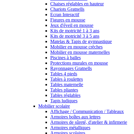
Chaises réglables en hauteur
Chariots Gratnells
Ecran Interactif
Figures en mousse
Jeux d'éveil en mousse
Kits de motricité 1 à 3 ans
Kits de motricité 3 à 5 ans
Matelas & Tapis de gymnastique
Mobilier en mousse crèches
Mobilier en mousse maternelles
Piscines à balles
Protections murales en mousse
Rayonnages Gratnells
Tables 4 pieds
Tables à roulettes
Tables maternelle
Tables pliantes
Tables réglables
Tapis ludiques
Mobilier scolaire
Affichage / Communication / Tableaux
Armoires boîtes aux lettres
Armoires de sûreté, d'atelier & infirmerie
Armoires métalliques
Armoires scolaires