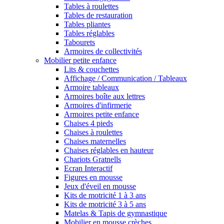
Tables à roulettes
Tables de restauration
Tables pliantes
Tables réglables
Tabourets
Armoires de collectivités
Mobilier petite enfance
Lits & couchettes
Affichage / Communication / Tableaux
Armoire tableaux
Armoires boîte aux lettres
Armoires d'infirmerie
Armoires petite enfance
Chaises 4 pieds
Chaises à roulettes
Chaises maternelles
Chaises réglables en hauteur
Chariots Gratnells
Ecran Interactif
Figures en mousse
Jeux d'éveil en mousse
Kits de motricité 1 à 3 ans
Kits de motricité 3 à 5 ans
Matelas & Tapis de gymnastique
Mobilier en mousse crèches