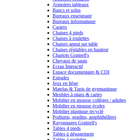
Armoires tableaux
Bancs et sofas
Bureaux enseignant
Bureaux informatique
Casiers
Chaises 4 pieds
Chaises à roulettes
Chaises appui sur table
Chaises réglables en hauteur
Chariots Gratnell's
Chevaux de sauts
Ecran Interactif
Espace documentaire & CDI
Estrades
Jeux en liège
Matelas & Tapis de gymnastique
Meubles à plans & cartes
Mobilier en mousse collèges / adultes
Mobilier en mousse écoles
Mobilier plastique recyclé
Podiums, gradins, amphithéâtres
Rayonnages Gratnell's
Tables 4 pieds
Tables à dégagement
Tables à roulettes