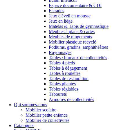
Ecran Interactif
Espace documentaire & CDI
Estrades
Jeux d'éveil en mousse
Jeux en liège
Matelas & Tapis de gymnastique
Meubles à plans & cartes
Meubles de rangements
Mobilier plastique recyclé
Podiums, gradins, amphithéâtres
Rayonnages
Tables / bureaux de collectivités
Tables 4 pieds
Tables à dégagement
Tables à roulettes
Tables de restauration
Tables pliantes
Tables réglables
Tabourets
Armoires de collectivités
Qui sommes-nous
Mobilier scolaire
Mobilier petite enfance
Mobilier de collectivités
Catalogues