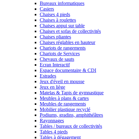
Bureaux informatiques
Casiers
Chaises 4 pieds
Chaises à roulettes
Chaises appui sur table
Chaises et sofas de collectivités
Chaises pliantes
Chaises réglables en hauteur
Chariots de rangements
Chariots de Services
Chevaux de sauts
Ecran Interactif
Espace documentaire & CDI
Estrades
Jeux d'éveil en mousse
Jeux en liège
Matelas & Tapis de gymnastique
Meubles à plans & cartes
Meubles de rangements
Mobilier plastique recyclé
Podiums, gradins, amphithéâtres
Rayonnages
Tables / bureaux de collectivités
Tables 4 pieds
Tables à dégagement