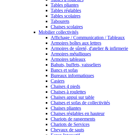
Tables pliantes
Tables réglables
Tables scolaires
Tabourets
Chaises scolaires
Mobilier collectivités
Affichage / Communication / Tableaux
Armoires boîtes aux lettres
Armoires de sûreté, d'atelier & infirmerie
Armoires métalliques
Armoires tableaux
Bahuts, buffets, vaisseliers
Bancs et sofas
Bureaux informatiques
Casiers
Chaises 4 pieds
Chaises à roulettes
Chaises appui sur table
Chaises et sofas de collectivités
Chaises pliantes
Chaises réglables en hauteur
Chariots de rangements
Chariots de Services
Chevaux de sauts