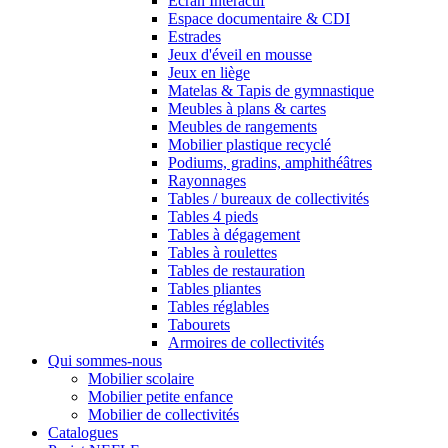
Ecran Interactif
Espace documentaire & CDI
Estrades
Jeux d'éveil en mousse
Jeux en liège
Matelas & Tapis de gymnastique
Meubles à plans & cartes
Meubles de rangements
Mobilier plastique recyclé
Podiums, gradins, amphithéâtres
Rayonnages
Tables / bureaux de collectivités
Tables 4 pieds
Tables à dégagement
Tables à roulettes
Tables de restauration
Tables pliantes
Tables réglables
Tabourets
Armoires de collectivités
Qui sommes-nous
Mobilier scolaire
Mobilier petite enfance
Mobilier de collectivités
Catalogues