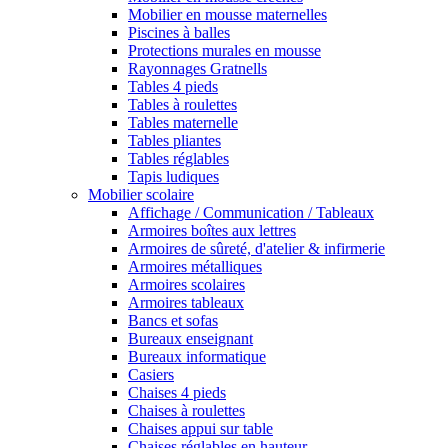
Mobilier en mousse maternelles
Piscines à balles
Protections murales en mousse
Rayonnages Gratnells
Tables 4 pieds
Tables à roulettes
Tables maternelle
Tables pliantes
Tables réglables
Tapis ludiques
Mobilier scolaire
Affichage / Communication / Tableaux
Armoires boîtes aux lettres
Armoires de sûreté, d'atelier & infirmerie
Armoires métalliques
Armoires scolaires
Armoires tableaux
Bancs et sofas
Bureaux enseignant
Bureaux informatique
Casiers
Chaises 4 pieds
Chaises à roulettes
Chaises appui sur table
Chaises réglables en hauteur