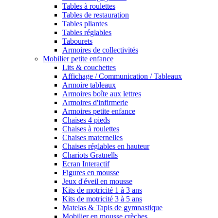
Tables à roulettes
Tables de restauration
Tables pliantes
Tables réglables
Tabourets
Armoires de collectivités
Mobilier petite enfance
Lits & couchettes
Affichage / Communication / Tableaux
Armoire tableaux
Armoires boîte aux lettres
Armoires d'infirmerie
Armoires petite enfance
Chaises 4 pieds
Chaises à roulettes
Chaises maternelles
Chaises réglables en hauteur
Chariots Gratnells
Ecran Interactif
Figures en mousse
Jeux d'éveil en mousse
Kits de motricité 1 à 3 ans
Kits de motricité 3 à 5 ans
Matelas & Tapis de gymnastique
Mobilier en mousse crèches