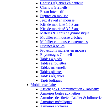
Chaises réglables en hauteur
Chariots Gratnells
Ecran Interactif
Figures en mousse
Jeux d'éveil en mousse
Kits de motricité 1 à 3 ans
Kits de motricité 3 à 5 ans
Matelas & Tapis de gymnastique
Mobilier en mousse crèches
Mobilier en mousse maternelles
Piscines à balles
Protections murales en mousse
Rayonnages Gratnells
Tables 4 pieds
Tables à roulettes
Tables maternelle
Tables pliantes
Tables réglables
Tapis ludiques
Mobilier scolaire
Affichage / Communication / Tableaux
Armoires boîtes aux lettres
Armoires de sûreté, d'atelier & infirmerie
Armoires métalliques
Armoires scolaires