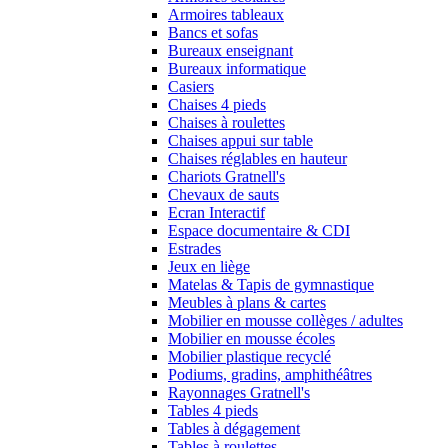
Armoires tableaux
Bancs et sofas
Bureaux enseignant
Bureaux informatique
Casiers
Chaises 4 pieds
Chaises à roulettes
Chaises appui sur table
Chaises réglables en hauteur
Chariots Gratnell's
Chevaux de sauts
Ecran Interactif
Espace documentaire & CDI
Estrades
Jeux en liège
Matelas & Tapis de gymnastique
Meubles à plans & cartes
Mobilier en mousse collèges / adultes
Mobilier en mousse écoles
Mobilier plastique recyclé
Podiums, gradins, amphithéâtres
Rayonnages Gratnell's
Tables 4 pieds
Tables à dégagement
Tables à roulettes