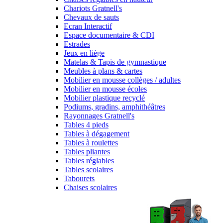
Chariots Gratnell's
Chevaux de sauts
Ecran Interactif
Espace documentaire & CDI
Estrades
Jeux en liège
Matelas & Tapis de gymnastique
Meubles à plans & cartes
Mobilier en mousse collèges / adultes
Mobilier en mousse écoles
Mobilier plastique recyclé
Podiums, gradins, amphithéâtres
Rayonnages Gratnell's
Tables 4 pieds
Tables à dégagement
Tables à roulettes
Tables pliantes
Tables réglables
Tables scolaires
Tabourets
Chaises scolaires