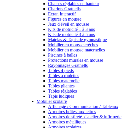
Chaises réglables en hauteur
Chariots Gratnells
Ecran Interactif
Figures en mousse
Jeux d'éveil en mousse
Kits de motricité 1 à 3 ans
Kits de motricité 3 à 5 ans
Matelas & Tapis de gymnastique
Mobilier en mousse crèches
Mobilier en mousse maternelles
Piscines à balles
Protections murales en mousse
Rayonnages Gratnells
Tables 4 pieds
Tables à roulettes
Tables maternelle
Tables pliantes
Tables réglables
Tapis ludiques
Mobilier scolaire
Affichage / Communication / Tableaux
Armoires boîtes aux lettres
Armoires de sûreté, d'atelier & infirmerie
Armoires métalliques
Armoires scolaires