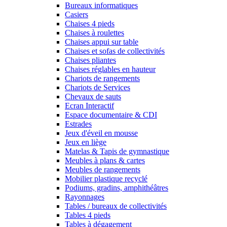
Bureaux informatiques
Casiers
Chaises 4 pieds
Chaises à roulettes
Chaises appui sur table
Chaises et sofas de collectivités
Chaises pliantes
Chaises réglables en hauteur
Chariots de rangements
Chariots de Services
Chevaux de sauts
Ecran Interactif
Espace documentaire & CDI
Estrades
Jeux d'éveil en mousse
Jeux en liège
Matelas & Tapis de gymnastique
Meubles à plans & cartes
Meubles de rangements
Mobilier plastique recyclé
Podiums, gradins, amphithéâtres
Rayonnages
Tables / bureaux de collectivités
Tables 4 pieds
Tables à dégagement