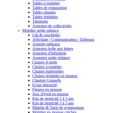
Tables à roulettes
Tables de restauration
Tables pliantes
Tables réglables
Tabourets
Armoires de collectivités
Mobilier petite enfance
Lits & couchettes
Affichage / Communication / Tableaux
Armoire tableaux
Armoires boîte aux lettres
Armoires d'infirmerie
Armoires petite enfance
Chaises 4 pieds
Chaises à roulettes
Chaises maternelles
Chaises réglables en hauteur
Chariots Gratnells
Ecran Interactif
Figures en mousse
Jeux d'éveil en mousse
Kits de motricité 1 à 3 ans
Kits de motricité 3 à 5 ans
Matelas & Tapis de gymnastique
Mobilier en mousse crèches