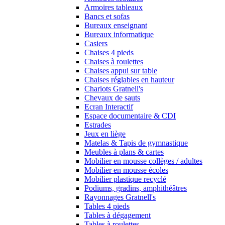
Armoires tableaux
Bancs et sofas
Bureaux enseignant
Bureaux informatique
Casiers
Chaises 4 pieds
Chaises à roulettes
Chaises appui sur table
Chaises réglables en hauteur
Chariots Gratnell's
Chevaux de sauts
Ecran Interactif
Espace documentaire & CDI
Estrades
Jeux en liège
Matelas & Tapis de gymnastique
Meubles à plans & cartes
Mobilier en mousse collèges / adultes
Mobilier en mousse écoles
Mobilier plastique recyclé
Podiums, gradins, amphithéâtres
Rayonnages Gratnell's
Tables 4 pieds
Tables à dégagement
Tables à roulettes