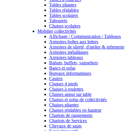
Tables pliantes
Tables réglables
Tables scolaires
Tabourets
Chaises scolaires
Mobilier collectivités
Affichage / Communication / Tableaux
Armoires boîtes aux lettres
Armoires de sûreté, d'atelier & infirmerie
Armoires métalliques
Armoires tableaux
Bahuts, buffets, vaisseliers
Bancs et sofas
Bureaux informatiques
Casiers
Chaises 4 pieds
Chaises à roulettes
Chaises appui sur table
Chaises et sofas de collectivités
Chaises pliantes
Chaises réglables en hauteur
Chariots de rangements
Chariots de Services
Chevaux de sauts