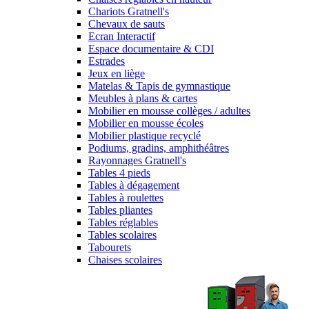
Chariots Gratnell's
Chevaux de sauts
Ecran Interactif
Espace documentaire & CDI
Estrades
Jeux en liège
Matelas & Tapis de gymnastique
Meubles à plans & cartes
Mobilier en mousse collèges / adultes
Mobilier en mousse écoles
Mobilier plastique recyclé
Podiums, gradins, amphithéâtres
Rayonnages Gratnell's
Tables 4 pieds
Tables à dégagement
Tables à roulettes
Tables pliantes
Tables réglables
Tables scolaires
Tabourets
Chaises scolaires