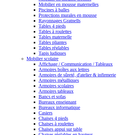
Mobilier en mousse maternelles
Piscines à balles
Protections murales en mousse
Rayonnages Gratnells
Tables 4 pieds
Tables à roulettes
Tables maternelle
Tables pliantes
Tables réglables
Tapis ludiques
Mobilier scolaire
Affichage / Communication / Tableaux
Armoires boîtes aux lettres
Armoires de sûreté, d'atelier & infirmerie
Armoires métalliques
Armoires scolaires
Armoires tableaux
Bancs et sofas
Bureaux enseignant
Bureaux informatique
Casiers
Chaises 4 pieds
Chaises à roulettes
Chaises appui sur table
Chaises réglables en hauteur