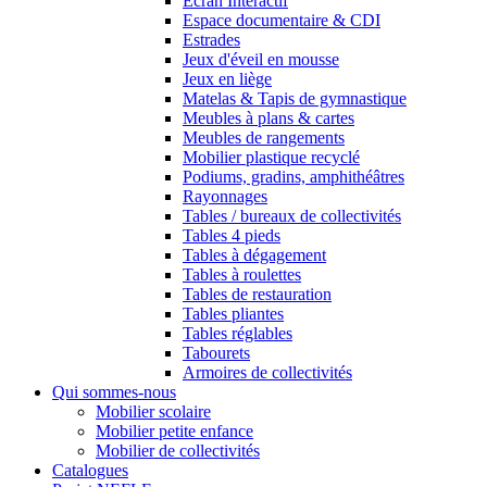
Ecran Interactif
Espace documentaire & CDI
Estrades
Jeux d'éveil en mousse
Jeux en liège
Matelas & Tapis de gymnastique
Meubles à plans & cartes
Meubles de rangements
Mobilier plastique recyclé
Podiums, gradins, amphithéâtres
Rayonnages
Tables / bureaux de collectivités
Tables 4 pieds
Tables à dégagement
Tables à roulettes
Tables de restauration
Tables pliantes
Tables réglables
Tabourets
Armoires de collectivités
Qui sommes-nous
Mobilier scolaire
Mobilier petite enfance
Mobilier de collectivités
Catalogues