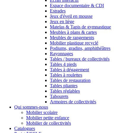
Ecran Interactif
Espace documentaire & CDI
Estrades
Jeux d'éveil en mousse
Jeux en liège
Matelas & Tapis de gymnastique
Meubles à plans & cartes
Meubles de rangements
Mobilier plastique recyclé
Podiums, gradins, amphithéâtres
Rayonnages
Tables / bureaux de collectivités
Tables 4 pieds
Tables à dégagement
Tables à roulettes
Tables de restauration
Tables pliantes
Tables réglables
Tabourets
Armoires de collectivités
Qui sommes-nous
Mobilier scolaire
Mobilier petite enfance
Mobilier de collectivités
Catalogues