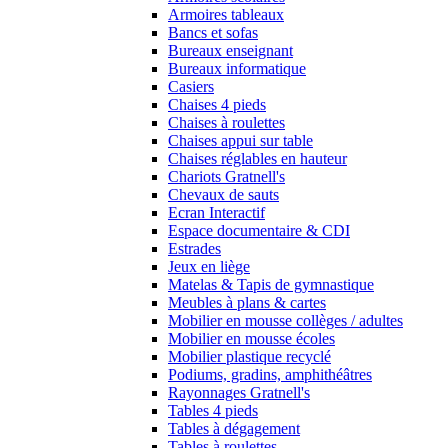
Armoires tableaux
Bancs et sofas
Bureaux enseignant
Bureaux informatique
Casiers
Chaises 4 pieds
Chaises à roulettes
Chaises appui sur table
Chaises réglables en hauteur
Chariots Gratnell's
Chevaux de sauts
Ecran Interactif
Espace documentaire & CDI
Estrades
Jeux en liège
Matelas & Tapis de gymnastique
Meubles à plans & cartes
Mobilier en mousse collèges / adultes
Mobilier en mousse écoles
Mobilier plastique recyclé
Podiums, gradins, amphithéâtres
Rayonnages Gratnell's
Tables 4 pieds
Tables à dégagement
Tables à roulettes