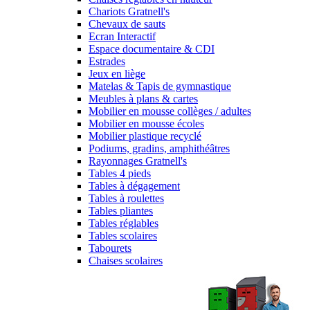
Chariots Gratnell's
Chevaux de sauts
Ecran Interactif
Espace documentaire & CDI
Estrades
Jeux en liège
Matelas & Tapis de gymnastique
Meubles à plans & cartes
Mobilier en mousse collèges / adultes
Mobilier en mousse écoles
Mobilier plastique recyclé
Podiums, gradins, amphithéâtres
Rayonnages Gratnell's
Tables 4 pieds
Tables à dégagement
Tables à roulettes
Tables pliantes
Tables réglables
Tables scolaires
Tabourets
Chaises scolaires