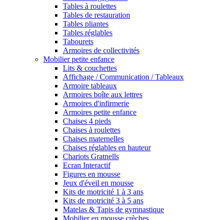
Tables à roulettes
Tables de restauration
Tables pliantes
Tables réglables
Tabourets
Armoires de collectivités
Mobilier petite enfance
Lits & couchettes
Affichage / Communication / Tableaux
Armoire tableaux
Armoires boîte aux lettres
Armoires d'infirmerie
Armoires petite enfance
Chaises 4 pieds
Chaises à roulettes
Chaises maternelles
Chaises réglables en hauteur
Chariots Gratnells
Ecran Interactif
Figures en mousse
Jeux d'éveil en mousse
Kits de motricité 1 à 3 ans
Kits de motricité 3 à 5 ans
Matelas & Tapis de gymnastique
Mobilier en mousse crèches