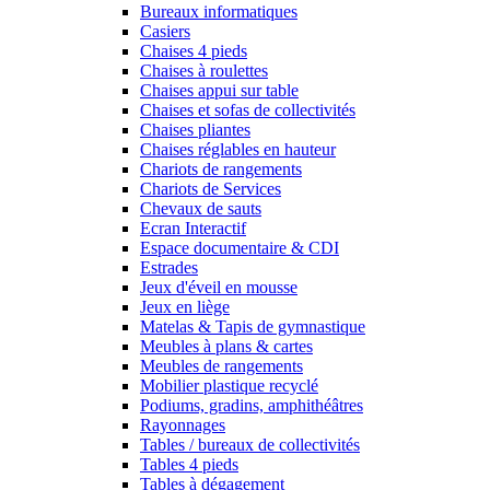
Bureaux informatiques
Casiers
Chaises 4 pieds
Chaises à roulettes
Chaises appui sur table
Chaises et sofas de collectivités
Chaises pliantes
Chaises réglables en hauteur
Chariots de rangements
Chariots de Services
Chevaux de sauts
Ecran Interactif
Espace documentaire & CDI
Estrades
Jeux d'éveil en mousse
Jeux en liège
Matelas & Tapis de gymnastique
Meubles à plans & cartes
Meubles de rangements
Mobilier plastique recyclé
Podiums, gradins, amphithéâtres
Rayonnages
Tables / bureaux de collectivités
Tables 4 pieds
Tables à dégagement