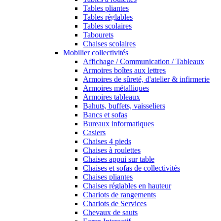
Tables pliantes
Tables réglables
Tables scolaires
Tabourets
Chaises scolaires
Mobilier collectivités
Affichage / Communication / Tableaux
Armoires boîtes aux lettres
Armoires de sûreté, d'atelier & infirmerie
Armoires métalliques
Armoires tableaux
Bahuts, buffets, vaisseliers
Bancs et sofas
Bureaux informatiques
Casiers
Chaises 4 pieds
Chaises à roulettes
Chaises appui sur table
Chaises et sofas de collectivités
Chaises pliantes
Chaises réglables en hauteur
Chariots de rangements
Chariots de Services
Chevaux de sauts