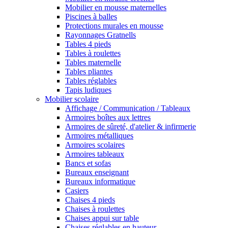
Mobilier en mousse maternelles
Piscines à balles
Protections murales en mousse
Rayonnages Gratnells
Tables 4 pieds
Tables à roulettes
Tables maternelle
Tables pliantes
Tables réglables
Tapis ludiques
Mobilier scolaire
Affichage / Communication / Tableaux
Armoires boîtes aux lettres
Armoires de sûreté, d'atelier & infirmerie
Armoires métalliques
Armoires scolaires
Armoires tableaux
Bancs et sofas
Bureaux enseignant
Bureaux informatique
Casiers
Chaises 4 pieds
Chaises à roulettes
Chaises appui sur table
Chaises réglables en hauteur