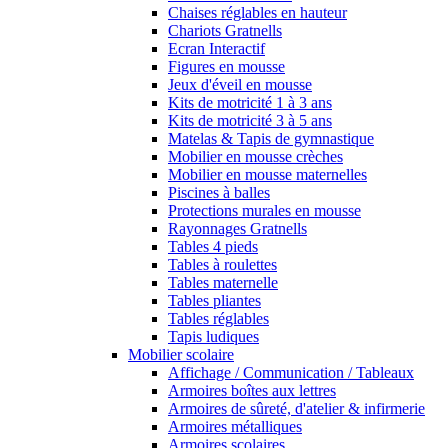
Chaises réglables en hauteur
Chariots Gratnells
Ecran Interactif
Figures en mousse
Jeux d'éveil en mousse
Kits de motricité 1 à 3 ans
Kits de motricité 3 à 5 ans
Matelas & Tapis de gymnastique
Mobilier en mousse crèches
Mobilier en mousse maternelles
Piscines à balles
Protections murales en mousse
Rayonnages Gratnells
Tables 4 pieds
Tables à roulettes
Tables maternelle
Tables pliantes
Tables réglables
Tapis ludiques
Mobilier scolaire
Affichage / Communication / Tableaux
Armoires boîtes aux lettres
Armoires de sûreté, d'atelier & infirmerie
Armoires métalliques
Armoires scolaires