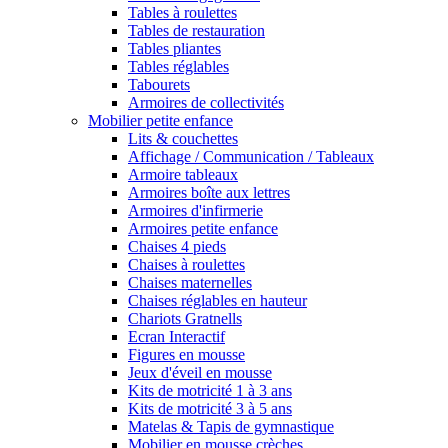
Tables à roulettes
Tables de restauration
Tables pliantes
Tables réglables
Tabourets
Armoires de collectivités
Mobilier petite enfance
Lits & couchettes
Affichage / Communication / Tableaux
Armoire tableaux
Armoires boîte aux lettres
Armoires d'infirmerie
Armoires petite enfance
Chaises 4 pieds
Chaises à roulettes
Chaises maternelles
Chaises réglables en hauteur
Chariots Gratnells
Ecran Interactif
Figures en mousse
Jeux d'éveil en mousse
Kits de motricité 1 à 3 ans
Kits de motricité 3 à 5 ans
Matelas & Tapis de gymnastique
Mobilier en mousse crèches