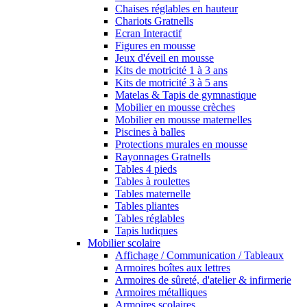
Chaises réglables en hauteur
Chariots Gratnells
Ecran Interactif
Figures en mousse
Jeux d'éveil en mousse
Kits de motricité 1 à 3 ans
Kits de motricité 3 à 5 ans
Matelas & Tapis de gymnastique
Mobilier en mousse crèches
Mobilier en mousse maternelles
Piscines à balles
Protections murales en mousse
Rayonnages Gratnells
Tables 4 pieds
Tables à roulettes
Tables maternelle
Tables pliantes
Tables réglables
Tapis ludiques
Mobilier scolaire
Affichage / Communication / Tableaux
Armoires boîtes aux lettres
Armoires de sûreté, d'atelier & infirmerie
Armoires métalliques
Armoires scolaires