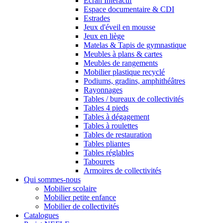
Ecran Interactif
Espace documentaire & CDI
Estrades
Jeux d'éveil en mousse
Jeux en liège
Matelas & Tapis de gymnastique
Meubles à plans & cartes
Meubles de rangements
Mobilier plastique recyclé
Podiums, gradins, amphithéâtres
Rayonnages
Tables / bureaux de collectivités
Tables 4 pieds
Tables à dégagement
Tables à roulettes
Tables de restauration
Tables pliantes
Tables réglables
Tabourets
Armoires de collectivités
Qui sommes-nous
Mobilier scolaire
Mobilier petite enfance
Mobilier de collectivités
Catalogues