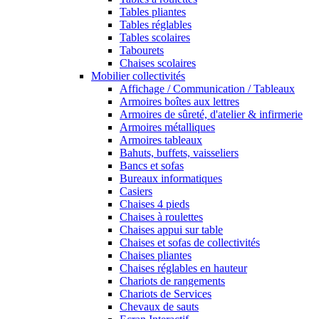
Tables pliantes
Tables réglables
Tables scolaires
Tabourets
Chaises scolaires
Mobilier collectivités
Affichage / Communication / Tableaux
Armoires boîtes aux lettres
Armoires de sûreté, d'atelier & infirmerie
Armoires métalliques
Armoires tableaux
Bahuts, buffets, vaisseliers
Bancs et sofas
Bureaux informatiques
Casiers
Chaises 4 pieds
Chaises à roulettes
Chaises appui sur table
Chaises et sofas de collectivités
Chaises pliantes
Chaises réglables en hauteur
Chariots de rangements
Chariots de Services
Chevaux de sauts