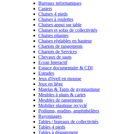
Bureaux informatiques
Casiers
Chaises 4 pieds
Chaises à roulettes
Chaises appui sur table
Chaises et sofas de collectivités
Chaises pliantes
Chaises réglables en hauteur
Chariots de rangements
Chariots de Services
Chevaux de sauts
Ecran Interactif
Espace documentaire & CDI
Estrades
Jeux d'éveil en mousse
Jeux en liège
Matelas & Tapis de gymnastique
Meubles à plans & cartes
Meubles de rangements
Mobilier plastique recyclé
Podiums, gradins, amphithéâtres
Rayonnages
Tables / bureaux de collectivités
Tables 4 pieds
Tables à dégagement