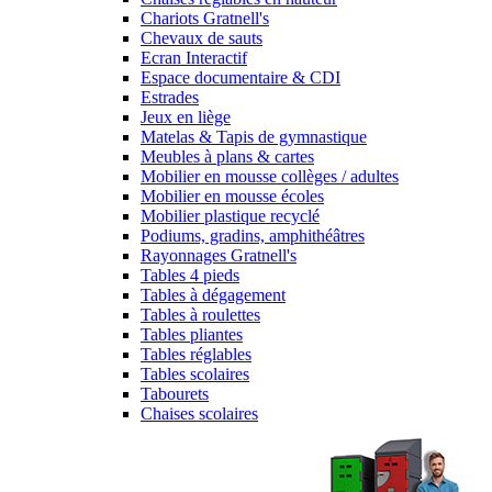
Chariots Gratnell's
Chevaux de sauts
Ecran Interactif
Espace documentaire & CDI
Estrades
Jeux en liège
Matelas & Tapis de gymnastique
Meubles à plans & cartes
Mobilier en mousse collèges / adultes
Mobilier en mousse écoles
Mobilier plastique recyclé
Podiums, gradins, amphithéâtres
Rayonnages Gratnell's
Tables 4 pieds
Tables à dégagement
Tables à roulettes
Tables pliantes
Tables réglables
Tables scolaires
Tabourets
Chaises scolaires