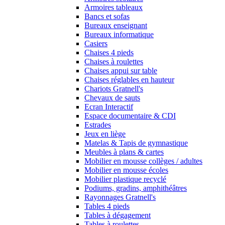
Armoires tableaux
Bancs et sofas
Bureaux enseignant
Bureaux informatique
Casiers
Chaises 4 pieds
Chaises à roulettes
Chaises appui sur table
Chaises réglables en hauteur
Chariots Gratnell's
Chevaux de sauts
Ecran Interactif
Espace documentaire & CDI
Estrades
Jeux en liège
Matelas & Tapis de gymnastique
Meubles à plans & cartes
Mobilier en mousse collèges / adultes
Mobilier en mousse écoles
Mobilier plastique recyclé
Podiums, gradins, amphithéâtres
Rayonnages Gratnell's
Tables 4 pieds
Tables à dégagement
Tables à roulettes