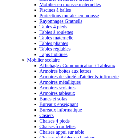
Mobilier en mousse maternelles
Piscines à balles
Protections murales en mousse
Rayonnages Gratnells
Tables 4 pieds
Tables à roulettes
Tables maternelle
Tables pliantes
Tables réglables
Tapis ludiques
Mobilier scolaire
Affichage / Communication / Tableaux
Armoires boîtes aux lettres
Armoires de sûreté, d'atelier & infirmerie
Armoires métalliques
Armoires scolaires
Armoires tableaux
Bancs et sofas
Bureaux enseignant
Bureaux informatique
Casiers
Chaises 4 pieds
Chaises à roulettes
Chaises appui sur table
Chaises réglables en hauteur