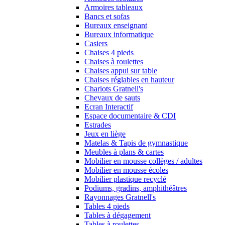
Armoires tableaux
Bancs et sofas
Bureaux enseignant
Bureaux informatique
Casiers
Chaises 4 pieds
Chaises à roulettes
Chaises appui sur table
Chaises réglables en hauteur
Chariots Gratnell's
Chevaux de sauts
Ecran Interactif
Espace documentaire & CDI
Estrades
Jeux en liège
Matelas & Tapis de gymnastique
Meubles à plans & cartes
Mobilier en mousse collèges / adultes
Mobilier en mousse écoles
Mobilier plastique recyclé
Podiums, gradins, amphithéâtres
Rayonnages Gratnell's
Tables 4 pieds
Tables à dégagement
Tables à roulettes