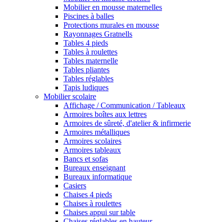
Mobilier en mousse maternelles
Piscines à balles
Protections murales en mousse
Rayonnages Gratnells
Tables 4 pieds
Tables à roulettes
Tables maternelle
Tables pliantes
Tables réglables
Tapis ludiques
Mobilier scolaire
Affichage / Communication / Tableaux
Armoires boîtes aux lettres
Armoires de sûreté, d'atelier & infirmerie
Armoires métalliques
Armoires scolaires
Armoires tableaux
Bancs et sofas
Bureaux enseignant
Bureaux informatique
Casiers
Chaises 4 pieds
Chaises à roulettes
Chaises appui sur table
Chaises réglables en hauteur