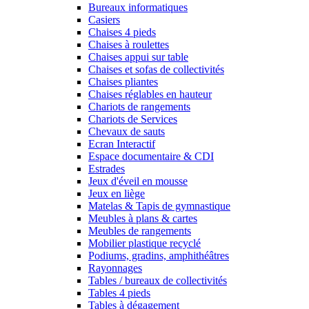
Bureaux informatiques
Casiers
Chaises 4 pieds
Chaises à roulettes
Chaises appui sur table
Chaises et sofas de collectivités
Chaises pliantes
Chaises réglables en hauteur
Chariots de rangements
Chariots de Services
Chevaux de sauts
Ecran Interactif
Espace documentaire & CDI
Estrades
Jeux d'éveil en mousse
Jeux en liège
Matelas & Tapis de gymnastique
Meubles à plans & cartes
Meubles de rangements
Mobilier plastique recyclé
Podiums, gradins, amphithéâtres
Rayonnages
Tables / bureaux de collectivités
Tables 4 pieds
Tables à dégagement