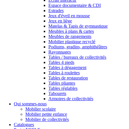
Ecran Interactif
Espace documentaire & CDI
Estrades
Jeux d'éveil en mousse
Jeux en liège
Matelas & Tapis de gymnastique
Meubles à plans & cartes
Meubles de rangements
Mobilier plastique recyclé
Podiums, gradins, amphithéâtres
Rayonnages
Tables / bureaux de collectivités
Tables 4 pieds
Tables à dégagement
Tables à roulettes
Tables de restauration
Tables pliantes
Tables réglables
Tabourets
Armoires de collectivités
Qui sommes-nous
Mobilier scolaire
Mobilier petite enfance
Mobilier de collectivités
Catalogues