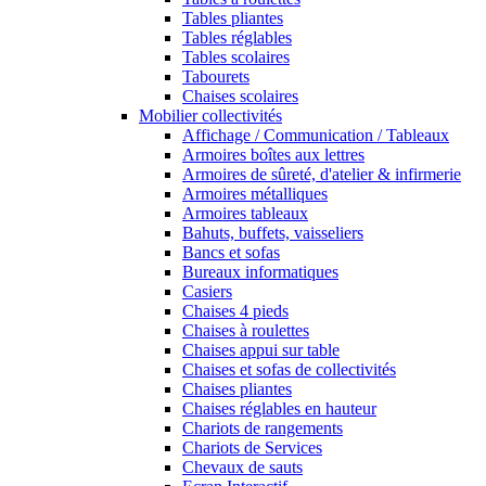
Tables pliantes
Tables réglables
Tables scolaires
Tabourets
Chaises scolaires
Mobilier collectivités
Affichage / Communication / Tableaux
Armoires boîtes aux lettres
Armoires de sûreté, d'atelier & infirmerie
Armoires métalliques
Armoires tableaux
Bahuts, buffets, vaisseliers
Bancs et sofas
Bureaux informatiques
Casiers
Chaises 4 pieds
Chaises à roulettes
Chaises appui sur table
Chaises et sofas de collectivités
Chaises pliantes
Chaises réglables en hauteur
Chariots de rangements
Chariots de Services
Chevaux de sauts