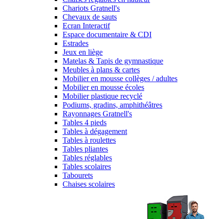
Chariots Gratnell's
Chevaux de sauts
Ecran Interactif
Espace documentaire & CDI
Estrades
Jeux en liège
Matelas & Tapis de gymnastique
Meubles à plans & cartes
Mobilier en mousse collèges / adultes
Mobilier en mousse écoles
Mobilier plastique recyclé
Podiums, gradins, amphithéâtres
Rayonnages Gratnell's
Tables 4 pieds
Tables à dégagement
Tables à roulettes
Tables pliantes
Tables réglables
Tables scolaires
Tabourets
Chaises scolaires