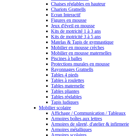
Chaises réglables en hauteur
Chariots Gratnells
Ecran Interactif
Figures en mousse
Jeux d'éveil en mousse
Kits de motricité 1 à 3 ans
Kits de motricité 3 à 5 ans
Matelas & Tapis de gymnastique
Mobilier en mousse crèches
Mobilier en mousse maternelles
Piscines à balles
Protections murales en mousse
Rayonnages Gratnells
Tables 4 pieds
Tables à roulettes
Tables maternelle
Tables pliantes
Tables réglables
Tapis ludiques
Mobilier scolaire
Affichage / Communication / Tableaux
Armoires boîtes aux lettres
Armoires de sûreté, d'atelier & infirmerie
Armoires métalliques
Armoires scolaires