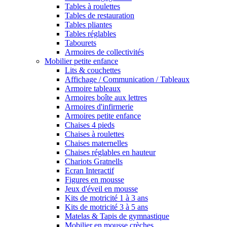
Tables à roulettes
Tables de restauration
Tables pliantes
Tables réglables
Tabourets
Armoires de collectivités
Mobilier petite enfance
Lits & couchettes
Affichage / Communication / Tableaux
Armoire tableaux
Armoires boîte aux lettres
Armoires d'infirmerie
Armoires petite enfance
Chaises 4 pieds
Chaises à roulettes
Chaises maternelles
Chaises réglables en hauteur
Chariots Gratnells
Ecran Interactif
Figures en mousse
Jeux d'éveil en mousse
Kits de motricité 1 à 3 ans
Kits de motricité 3 à 5 ans
Matelas & Tapis de gymnastique
Mobilier en mousse crèches