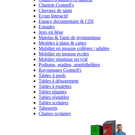
Chariots Gratnell's
Chevaux de sauts
Ecran Interactif
Espace documentaire & CDI
Estrades
Jeux en liège
Matelas & Tapis de gymnastique
Meubles à plans & cartes
Mobilier en mousse collèges / adultes
Mobilier en mousse écoles
Mobilier plastique recyclé
Podiums, gradins, amphithéâtres
Rayonnages Gratnell's
Tables 4 pieds
Tables à dégagement
Tables à roulettes
Tables pliantes
Tables réglables
Tables scolaires
Tabourets
Chaises scolaires