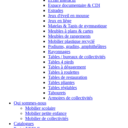
Ecran Interactif
Espace documentaire & CDI
Estrades
Jeux d'éveil en mousse
Jeux en liège
Matelas & Tapis de gymnastique
Meubles à plans & cartes
Meubles de rangements
Mobilier plastique recyclé
Podiums, gradins, amphithéâtres
Rayonnages
Tables / bureaux de collectivités
Tables 4 pieds
Tables à dégagement
Tables à roulettes
Tables de restauration
Tables pliantes
Tables réglables
Tabourets
Armoires de collectivités
Qui sommes-nous
Mobilier scolaire
Mobilier petite enfance
Mobilier de collectivités
Catalogues