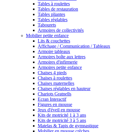
Tables à roulettes
Tables de restauration
Tables pliantes
Tables réglables
Tabourets
Armoires de collectivités
Mobilier petite enfance
Lits & couchettes
Affichage / Communication / Tableaux
Armoire tableaux
Armoires boîte aux lettres
Armoires d'infirmerie
Armoires petite enfance
Chaises 4 pieds
Chaises à roulettes
Chaises maternelles
Chaises réglables en hauteur
Chariots Gratnells
Ecran Interactif
Figures en mousse
Jeux d'éveil en mousse
Kits de motricité 1 à 3 ans
Kits de motricité 3 à 5 ans
Matelas & Tapis de gymnastique
Mobilier en mousse crèches