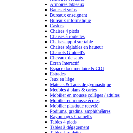
Armoires tableaux
Bancs et sofas
Bureaux enseignant
Bureaux informatique
Casiers
Chaises 4 pieds
Chaises à roulettes
Chaises appui sur table
Chaises réglables en hauteur
Chariots Gratnell's
Chevaux de sauts
Ecran Interactif
Espace documentaire & CDI
Estrades
Jeux en liège
Matelas & Tapis de gymnastique
Meubles à plans & cartes
Mobilier en mousse collèges / adultes
Mobilier en mousse écoles
Mobilier plastique recyclé
Podiums, gradins, amphithéâtres
Rayonnages Gratnell's
Tables 4 pieds
Tables à dégagement
Tables à roulettes