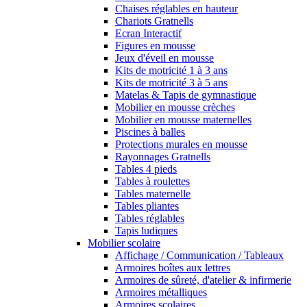
Chaises réglables en hauteur
Chariots Gratnells
Ecran Interactif
Figures en mousse
Jeux d'éveil en mousse
Kits de motricité 1 à 3 ans
Kits de motricité 3 à 5 ans
Matelas & Tapis de gymnastique
Mobilier en mousse crèches
Mobilier en mousse maternelles
Piscines à balles
Protections murales en mousse
Rayonnages Gratnells
Tables 4 pieds
Tables à roulettes
Tables maternelle
Tables pliantes
Tables réglables
Tapis ludiques
Mobilier scolaire
Affichage / Communication / Tableaux
Armoires boîtes aux lettres
Armoires de sûreté, d'atelier & infirmerie
Armoires métalliques
Armoires scolaires