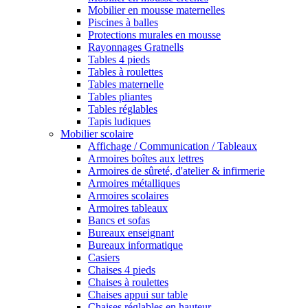
Mobilier en mousse maternelles
Piscines à balles
Protections murales en mousse
Rayonnages Gratnells
Tables 4 pieds
Tables à roulettes
Tables maternelle
Tables pliantes
Tables réglables
Tapis ludiques
Mobilier scolaire
Affichage / Communication / Tableaux
Armoires boîtes aux lettres
Armoires de sûreté, d'atelier & infirmerie
Armoires métalliques
Armoires scolaires
Armoires tableaux
Bancs et sofas
Bureaux enseignant
Bureaux informatique
Casiers
Chaises 4 pieds
Chaises à roulettes
Chaises appui sur table
Chaises réglables en hauteur