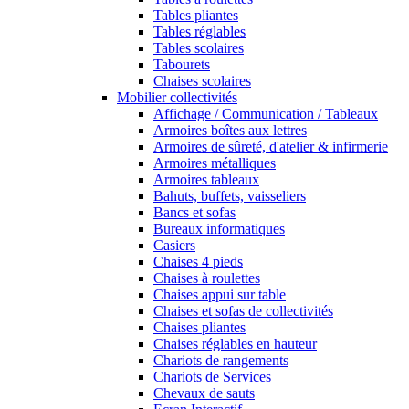
Tables pliantes
Tables réglables
Tables scolaires
Tabourets
Chaises scolaires
Mobilier collectivités
Affichage / Communication / Tableaux
Armoires boîtes aux lettres
Armoires de sûreté, d'atelier & infirmerie
Armoires métalliques
Armoires tableaux
Bahuts, buffets, vaisseliers
Bancs et sofas
Bureaux informatiques
Casiers
Chaises 4 pieds
Chaises à roulettes
Chaises appui sur table
Chaises et sofas de collectivités
Chaises pliantes
Chaises réglables en hauteur
Chariots de rangements
Chariots de Services
Chevaux de sauts