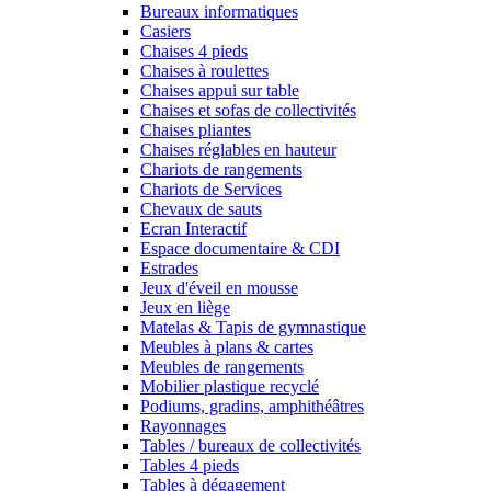
Bureaux informatiques
Casiers
Chaises 4 pieds
Chaises à roulettes
Chaises appui sur table
Chaises et sofas de collectivités
Chaises pliantes
Chaises réglables en hauteur
Chariots de rangements
Chariots de Services
Chevaux de sauts
Ecran Interactif
Espace documentaire & CDI
Estrades
Jeux d'éveil en mousse
Jeux en liège
Matelas & Tapis de gymnastique
Meubles à plans & cartes
Meubles de rangements
Mobilier plastique recyclé
Podiums, gradins, amphithéâtres
Rayonnages
Tables / bureaux de collectivités
Tables 4 pieds
Tables à dégagement