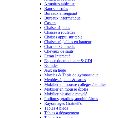
Armoires tableaux
Bancs et sofas
Bureaux enseignant
Bureaux informatique
Casiers
Chaises 4 pieds
Chaises à roulettes
Chaises appui sur table
Chaises réglables en hauteur
Chariots Gratnell's
Chevaux de sauts
Ecran Interactif
Espace documentaire & CDI
Estrades
Jeux en liège
Matelas & Tapis de gymnastique
Meubles à plans & cartes
Mobilier en mousse collèges / adultes
Mobilier en mousse écoles
Mobilier plastique recyclé
Podiums, gradins, amphithéâtres
Rayonnages Gratnell's
Tables 4 pieds
Tables à dégagement
Tables à roulettes