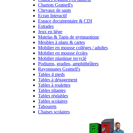
Chariots Gratnell's
Chevaux de sauts
Ecran Interactif
Espace documentaire & CDI
Estrades
Jeux en liège
Matelas & Tapis de gymnastique
Meubles à plans & cartes
Mobilier en mousse collèges / adultes
Mobilier en mousse écoles
Mobilier plastique recyclé
Podiums, gradins, amphithéâtres
Rayonnages Gratnell's
Tables 4 pieds
Tables à dégagement
Tables à roulettes
Tables pliantes
Tables réglables
Tables scolaires
Tabourets
Chaises scolaires