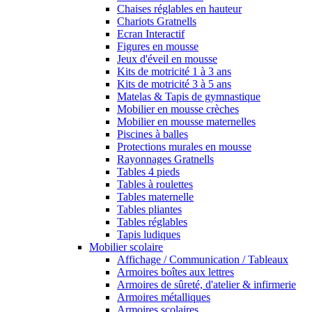
Chaises réglables en hauteur
Chariots Gratnells
Ecran Interactif
Figures en mousse
Jeux d'éveil en mousse
Kits de motricité 1 à 3 ans
Kits de motricité 3 à 5 ans
Matelas & Tapis de gymnastique
Mobilier en mousse crèches
Mobilier en mousse maternelles
Piscines à balles
Protections murales en mousse
Rayonnages Gratnells
Tables 4 pieds
Tables à roulettes
Tables maternelle
Tables pliantes
Tables réglables
Tapis ludiques
Mobilier scolaire
Affichage / Communication / Tableaux
Armoires boîtes aux lettres
Armoires de sûreté, d'atelier & infirmerie
Armoires métalliques
Armoires scolaires