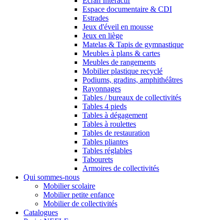
Ecran Interactif
Espace documentaire & CDI
Estrades
Jeux d'éveil en mousse
Jeux en liège
Matelas & Tapis de gymnastique
Meubles à plans & cartes
Meubles de rangements
Mobilier plastique recyclé
Podiums, gradins, amphithéâtres
Rayonnages
Tables / bureaux de collectivités
Tables 4 pieds
Tables à dégagement
Tables à roulettes
Tables de restauration
Tables pliantes
Tables réglables
Tabourets
Armoires de collectivités
Qui sommes-nous
Mobilier scolaire
Mobilier petite enfance
Mobilier de collectivités
Catalogues