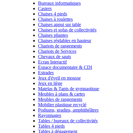
Bureaux informatiques
Casiers
Chaises 4 pieds
Chaises à roulettes
Chaises appui sur table
Chaises et sofas de collectivités
Chaises pliantes
Chaises réglables en hauteur
Chariots de rangements
Chariots de Services
Chevaux de sauts
Ecran Interactif
Espace documentaire & CDI
Estrades
Jeux d'éveil en mousse
Jeux en liège
Matelas & Tapis de gymnastique
Meubles à plans & cartes
Meubles de rangements
Mobilier plastique recyclé
Podiums, gradins, amphithéâtres
Rayonnages
Tables / bureaux de collectivités
Tables 4 pieds
Tables à dégagement