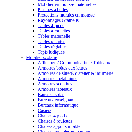
Mobilier en mousse maternelles
Piscines à balles
Protections murales en mousse
Rayonnages Gratnells
Tables 4 pieds
Tables à roulettes
Tables maternelle
Tables pliantes
Tables réglables
Tapis ludiques
Mobilier scolaire
Affichage / Communication / Tableaux
Armoires boîtes aux lettres
Armoires de sûreté, d'atelier & infirmerie
Armoires métalliques
Armoires scolaires
Armoires tableaux
Bancs et sofas
Bureaux enseignant
Bureaux informatique
Casiers
Chaises 4 pieds
Chaises à roulettes
Chaises appui sur table
Chaises réglables en hauteur