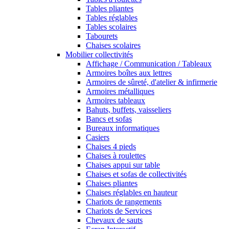
Tables pliantes
Tables réglables
Tables scolaires
Tabourets
Chaises scolaires
Mobilier collectivités
Affichage / Communication / Tableaux
Armoires boîtes aux lettres
Armoires de sûreté, d'atelier & infirmerie
Armoires métalliques
Armoires tableaux
Bahuts, buffets, vaisseliers
Bancs et sofas
Bureaux informatiques
Casiers
Chaises 4 pieds
Chaises à roulettes
Chaises appui sur table
Chaises et sofas de collectivités
Chaises pliantes
Chaises réglables en hauteur
Chariots de rangements
Chariots de Services
Chevaux de sauts