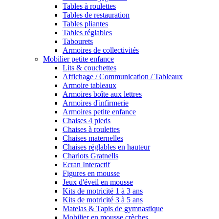
Tables à roulettes
Tables de restauration
Tables pliantes
Tables réglables
Tabourets
Armoires de collectivités
Mobilier petite enfance
Lits & couchettes
Affichage / Communication / Tableaux
Armoire tableaux
Armoires boîte aux lettres
Armoires d'infirmerie
Armoires petite enfance
Chaises 4 pieds
Chaises à roulettes
Chaises maternelles
Chaises réglables en hauteur
Chariots Gratnells
Ecran Interactif
Figures en mousse
Jeux d'éveil en mousse
Kits de motricité 1 à 3 ans
Kits de motricité 3 à 5 ans
Matelas & Tapis de gymnastique
Mobilier en mousse crèches