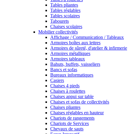
Tables pliantes
Tables réglables
Tables scolaires
Tabourets
Chaises scolaires
Mobilier collectivités
Affichage / Communication / Tableaux
Armoires boîtes aux lettres
Armoires de sûreté, d'atelier & infirmerie
Armoires métalliques
Armoires tableaux
Bahuts, buffets, vaisseliers
Bancs et sofas
Bureaux informatiques
Casiers
Chaises 4 pieds
Chaises à roulettes
Chaises appui sur table
Chaises et sofas de collectivités
Chaises pliantes
Chaises réglables en hauteur
Chariots de rangements
Chariots de Services
Chevaux de sauts