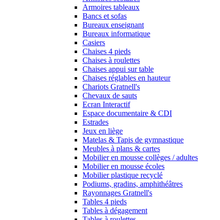
Armoires tableaux
Bancs et sofas
Bureaux enseignant
Bureaux informatique
Casiers
Chaises 4 pieds
Chaises à roulettes
Chaises appui sur table
Chaises réglables en hauteur
Chariots Gratnell's
Chevaux de sauts
Ecran Interactif
Espace documentaire & CDI
Estrades
Jeux en liège
Matelas & Tapis de gymnastique
Meubles à plans & cartes
Mobilier en mousse collèges / adultes
Mobilier en mousse écoles
Mobilier plastique recyclé
Podiums, gradins, amphithéâtres
Rayonnages Gratnell's
Tables 4 pieds
Tables à dégagement
Tables à roulettes