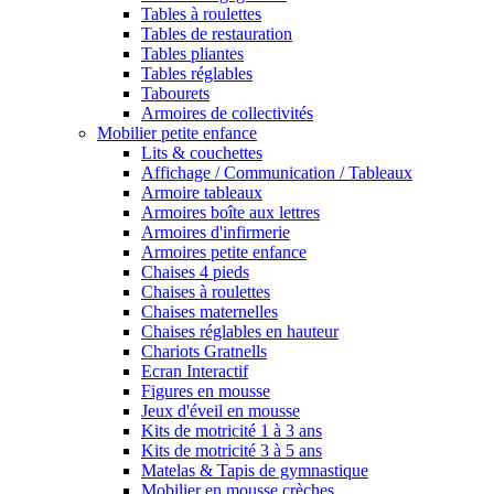
Tables à roulettes
Tables de restauration
Tables pliantes
Tables réglables
Tabourets
Armoires de collectivités
Mobilier petite enfance
Lits & couchettes
Affichage / Communication / Tableaux
Armoire tableaux
Armoires boîte aux lettres
Armoires d'infirmerie
Armoires petite enfance
Chaises 4 pieds
Chaises à roulettes
Chaises maternelles
Chaises réglables en hauteur
Chariots Gratnells
Ecran Interactif
Figures en mousse
Jeux d'éveil en mousse
Kits de motricité 1 à 3 ans
Kits de motricité 3 à 5 ans
Matelas & Tapis de gymnastique
Mobilier en mousse crèches