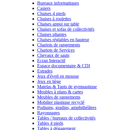
Bureaux informatiques
Casiers
Chaises 4 pieds
Chaises à roulettes
Chaises appui sur table
Chaises et sofas de collectivités
Chaises pliantes
Chaises réglables en hauteur
Chariots de rangements
Chariots de Services
Chevaux de sauts
Ecran Interactif
Espace documentaire & CDI
Estrades
Jeux d'éveil en mousse
Jeux en liège
Matelas & Tapis de gymnastique
Meubles à plans & cartes
Meubles de rangements
Mobilier plastique recyclé
Podiums, gradins, amphithéâtres
Rayonnages
Tables / bureaux de collectivités
Tables 4 pieds
Tables à dégagement