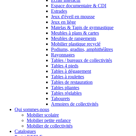
Ecran Interactif
Espace documentaire & CDI
Estrades
Jeux d'éveil en mousse
Jeux en liège
Matelas & Tapis de gymnastique
Meubles à plans & cartes
Meubles de rangements
Mobilier plastique recyclé
Podiums, gradins, amphithéâtres
Rayonnages
Tables / bureaux de collectivités
Tables 4 pieds
Tables à dégagement
Tables à roulettes
Tables de restauration
Tables pliantes
Tables réglables
Tabourets
Armoires de collectivités
Qui sommes-nous
Mobilier scolaire
Mobilier petite enfance
Mobilier de collectivités
Catalogues