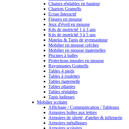
Chaises réglables en hauteur
Chariots Gratnells
Ecran Interactif
Figures en mousse
Jeux d'éveil en mousse
Kits de motricité 1 à 3 ans
Kits de motricité 3 à 5 ans
Matelas & Tapis de gymnastique
Mobilier en mousse crèches
Mobilier en mousse maternelles
Piscines à balles
Protections murales en mousse
Rayonnages Gratnells
Tables 4 pieds
Tables à roulettes
Tables maternelle
Tables pliantes
Tables réglables
Tapis ludiques
Mobilier scolaire
Affichage / Communication / Tableaux
Armoires boîtes aux lettres
Armoires de sûreté, d'atelier & infirmerie
Armoires métalliques
Armoires scolaires