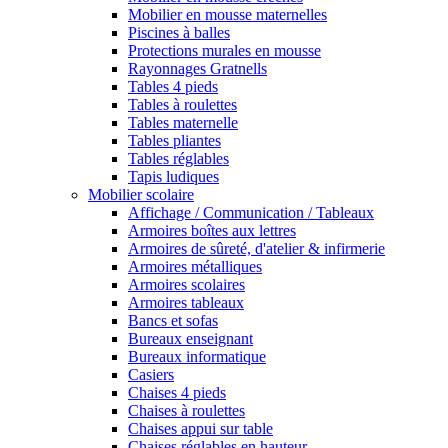
Mobilier en mousse maternelles
Piscines à balles
Protections murales en mousse
Rayonnages Gratnells
Tables 4 pieds
Tables à roulettes
Tables maternelle
Tables pliantes
Tables réglables
Tapis ludiques
Mobilier scolaire
Affichage / Communication / Tableaux
Armoires boîtes aux lettres
Armoires de sûreté, d'atelier & infirmerie
Armoires métalliques
Armoires scolaires
Armoires tableaux
Bancs et sofas
Bureaux enseignant
Bureaux informatique
Casiers
Chaises 4 pieds
Chaises à roulettes
Chaises appui sur table
Chaises réglables en hauteur