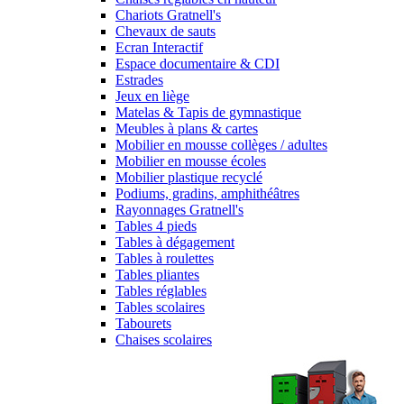
Chariots Gratnell's
Chevaux de sauts
Ecran Interactif
Espace documentaire & CDI
Estrades
Jeux en liège
Matelas & Tapis de gymnastique
Meubles à plans & cartes
Mobilier en mousse collèges / adultes
Mobilier en mousse écoles
Mobilier plastique recyclé
Podiums, gradins, amphithéâtres
Rayonnages Gratnell's
Tables 4 pieds
Tables à dégagement
Tables à roulettes
Tables pliantes
Tables réglables
Tables scolaires
Tabourets
Chaises scolaires