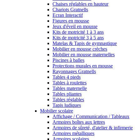
Chaises réglables en hauteur
Chariots Gratnells
Ecran Interactif
Figures en mousse
Jeux d'éveil en mousse
Kits de motricité 1 à 3 ans
Kits de motricité 3 à 5 ans
Matelas & Tapis de gymnastique
Mobilier en mousse crèches
Mobilier en mousse maternelles
Piscines à balles
Protections murales en mousse
Rayonnages Gratnells
Tables 4 pieds
Tables à roulettes
Tables maternelle
Tables pliantes
Tables réglables
Tapis ludiques
Mobilier scolaire
Affichage / Communication / Tableaux
Armoires boîtes aux lettres
Armoires de sûreté, d'atelier & infirmerie
Armoires métalliques
Armoires scolaires