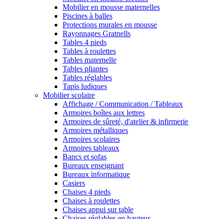
Mobilier en mousse maternelles
Piscines à balles
Protections murales en mousse
Rayonnages Gratnells
Tables 4 pieds
Tables à roulettes
Tables maternelle
Tables pliantes
Tables réglables
Tapis ludiques
Mobilier scolaire
Affichage / Communication / Tableaux
Armoires boîtes aux lettres
Armoires de sûreté, d'atelier & infirmerie
Armoires métalliques
Armoires scolaires
Armoires tableaux
Bancs et sofas
Bureaux enseignant
Bureaux informatique
Casiers
Chaises 4 pieds
Chaises à roulettes
Chaises appui sur table
Chaises réglables en hauteur