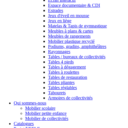
Ecran Interactif
Espace documentaire & CDI
Estrades
Jeux d'éveil en mousse
Jeux en liège
Matelas & Tapis de gymnastique
Meubles à plans & cartes
Meubles de rangements
Mobilier plastique recyclé
Podiums, gradins, amphithéâtres
Rayonnages
Tables / bureaux de collectivités
Tables 4 pieds
Tables à dégagement
Tables à roulettes
Tables de restauration
Tables pliantes
Tables réglables
Tabourets
Armoires de collectivités
Qui sommes-nous
Mobilier scolaire
Mobilier petite enfance
Mobilier de collectivités
Catalogues