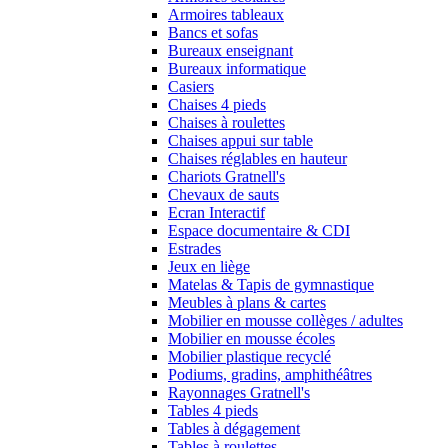
Armoires tableaux
Bancs et sofas
Bureaux enseignant
Bureaux informatique
Casiers
Chaises 4 pieds
Chaises à roulettes
Chaises appui sur table
Chaises réglables en hauteur
Chariots Gratnell's
Chevaux de sauts
Ecran Interactif
Espace documentaire & CDI
Estrades
Jeux en liège
Matelas & Tapis de gymnastique
Meubles à plans & cartes
Mobilier en mousse collèges / adultes
Mobilier en mousse écoles
Mobilier plastique recyclé
Podiums, gradins, amphithéâtres
Rayonnages Gratnell's
Tables 4 pieds
Tables à dégagement
Tables à roulettes