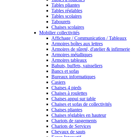
Tables pliantes
Tables réglables
Tables scolaires
Tabourets
Chaises scolaires
Mobilier collectivités
Affichage / Communication / Tableaux
Armoires boîtes aux lettres
Armoires de sûreté, d'atelier & infirmerie
Armoires métalliques
Armoires tableaux
Bahuts, buffets, vaisseliers
Bancs et sofas
Bureaux informatiques
Casiers
Chaises 4 pieds
Chaises à roulettes
Chaises appui sur table
Chaises et sofas de collectivités
Chaises pliantes
Chaises réglables en hauteur
Chariots de rangements
Chariots de Services
Chevaux de sauts