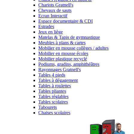
Chariots Gratnell's
Chevaux de sauts
Ecran Interactif
Espace documentaire & CDI
Estrades
Jeux en liège
Matelas & Tapis de gymnastique
Meubles à plans & cartes
Mobilier en mousse collèges / adultes
Mobilier en mousse écoles
Mobilier plastique recyclé
Podiums, gradins, amphithéâtres
Rayonnages Gratnell's
Tables 4 pieds
Tables à dégagement
Tables à roulettes
Tables pliantes
Tables réglables
Tables scolaires
Tabourets
Chaises scolaires