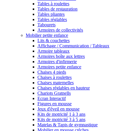
Tables à roulettes
Tables de restauration
Tables pliantes
Tables réglables
Tabourets
Armoires de collectivités
Mobilier petite enfance
Lits & couchettes
Affichage / Communication / Tableaux
Armoire tableaux
Armoires boîte aux lettres
Armoires d'infirmerie
Armoires petite enfance
Chaises 4 pieds
Chaises à roulettes
Chaises maternelles
Chaises réglables en hauteur
Chariots Gratnells
Ecran Interactif
Figures en mousse
Jeux d'éveil en mousse
Kits de motricité 1 à 3 ans
Kits de motricité 3 à 5 ans
Matelas & Tapis de gymnastique
Mobilier en mousse crèches