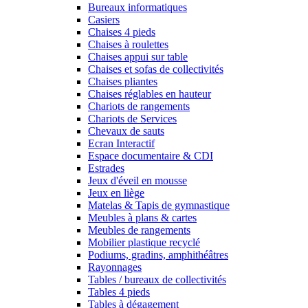
Bureaux informatiques
Casiers
Chaises 4 pieds
Chaises à roulettes
Chaises appui sur table
Chaises et sofas de collectivités
Chaises pliantes
Chaises réglables en hauteur
Chariots de rangements
Chariots de Services
Chevaux de sauts
Ecran Interactif
Espace documentaire & CDI
Estrades
Jeux d'éveil en mousse
Jeux en liège
Matelas & Tapis de gymnastique
Meubles à plans & cartes
Meubles de rangements
Mobilier plastique recyclé
Podiums, gradins, amphithéâtres
Rayonnages
Tables / bureaux de collectivités
Tables 4 pieds
Tables à dégagement