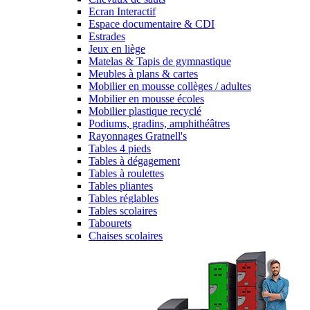
Ecran Interactif
Espace documentaire & CDI
Estrades
Jeux en liège
Matelas & Tapis de gymnastique
Meubles à plans & cartes
Mobilier en mousse collèges / adultes
Mobilier en mousse écoles
Mobilier plastique recyclé
Podiums, gradins, amphithéâtres
Rayonnages Gratnell's
Tables 4 pieds
Tables à dégagement
Tables à roulettes
Tables pliantes
Tables réglables
Tables scolaires
Tabourets
Chaises scolaires