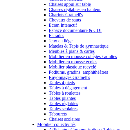
Chaises appui sur table
Chaises réglables en hauteur
Chariots Gratnell's
Chevaux de sauts
Ecran Interactif
Espace documentaire & CDI
Estrades
Jeux en liège
Matelas & Tapis de gymnastique
Meubles à plans & cartes
Mobilier en mousse collèges / adultes
Mobilier en mousse écoles
Mobilier plastique recyclé
Podiums, gradins, amphithéâtres
Rayonnages Gratnell's
Tables 4 pieds
Tables à dégagement
Tables à roulettes
Tables pliantes
Tables réglables
Tables scolaires
Tabourets
Chaises scolaires
Mobilier collectivités
Affichage / Communication / Tableaux