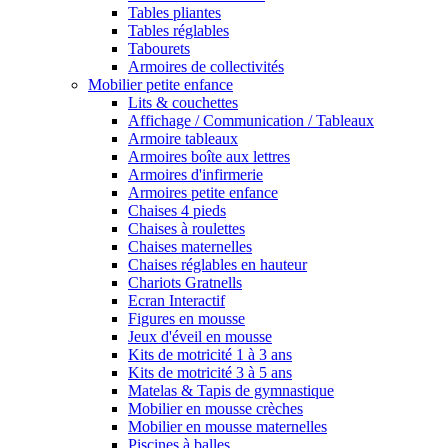
Tables pliantes
Tables réglables
Tabourets
Armoires de collectivités
Mobilier petite enfance
Lits & couchettes
Affichage / Communication / Tableaux
Armoire tableaux
Armoires boîte aux lettres
Armoires d'infirmerie
Armoires petite enfance
Chaises 4 pieds
Chaises à roulettes
Chaises maternelles
Chaises réglables en hauteur
Chariots Gratnells
Ecran Interactif
Figures en mousse
Jeux d'éveil en mousse
Kits de motricité 1 à 3 ans
Kits de motricité 3 à 5 ans
Matelas & Tapis de gymnastique
Mobilier en mousse crèches
Mobilier en mousse maternelles
Piscines à balles