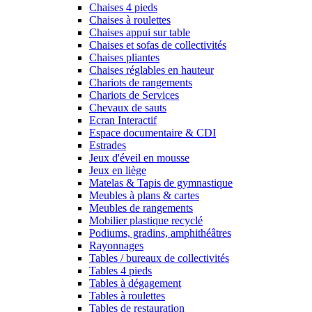
Chaises 4 pieds
Chaises à roulettes
Chaises appui sur table
Chaises et sofas de collectivités
Chaises pliantes
Chaises réglables en hauteur
Chariots de rangements
Chariots de Services
Chevaux de sauts
Ecran Interactif
Espace documentaire & CDI
Estrades
Jeux d'éveil en mousse
Jeux en liège
Matelas & Tapis de gymnastique
Meubles à plans & cartes
Meubles de rangements
Mobilier plastique recyclé
Podiums, gradins, amphithéâtres
Rayonnages
Tables / bureaux de collectivités
Tables 4 pieds
Tables à dégagement
Tables à roulettes
Tables de restauration