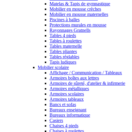
Matelas & Tapis de gymnastique
Mobilier en mousse crèches
Mobilier en mousse maternelles
Piscines à balles
Protections murales en mousse
Rayonnages Gratnells
Tables 4 pieds
Tables à roulettes
Tables maternelle
Tables pliantes
Tables réglables
Tapis ludiques
Mobilier scolaire
Affichage / Communication / Tableaux
Armoires boîtes aux lettres
Armoires de sûreté, d'atelier & infirmerie
Armoires métalliques
Armoires scolaires
Armoires tableaux
Bancs et sofas
Bureaux enseignant
Bureaux informatique
Casiers
Chaises 4 pieds
Chaises à roulettes