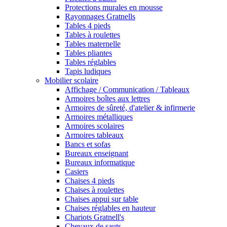
Protections murales en mousse
Rayonnages Gratnells
Tables 4 pieds
Tables à roulettes
Tables maternelle
Tables pliantes
Tables réglables
Tapis ludiques
Mobilier scolaire
Affichage / Communication / Tableaux
Armoires boîtes aux lettres
Armoires de sûreté, d'atelier & infirmerie
Armoires métalliques
Armoires scolaires
Armoires tableaux
Bancs et sofas
Bureaux enseignant
Bureaux informatique
Casiers
Chaises 4 pieds
Chaises à roulettes
Chaises appui sur table
Chaises réglables en hauteur
Chariots Gratnell's
Chevaux de sauts