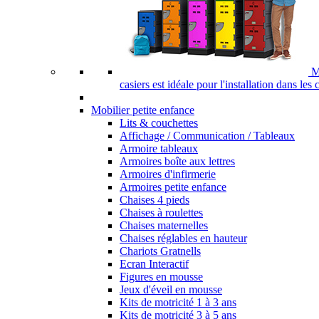
M
casiers est idéale pour l'installation dans les
Mobilier petite enfance
Lits & couchettes
Affichage / Communication / Tableaux
Armoire tableaux
Armoires boîte aux lettres
Armoires d'infirmerie
Armoires petite enfance
Chaises 4 pieds
Chaises à roulettes
Chaises maternelles
Chaises réglables en hauteur
Chariots Gratnells
Ecran Interactif
Figures en mousse
Jeux d'éveil en mousse
Kits de motricité 1 à 3 ans
Kits de motricité 3 à 5 ans