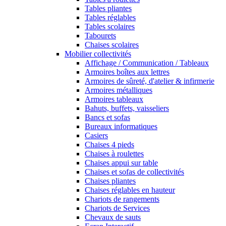
Tables pliantes
Tables réglables
Tables scolaires
Tabourets
Chaises scolaires
Mobilier collectivités
Affichage / Communication / Tableaux
Armoires boîtes aux lettres
Armoires de sûreté, d'atelier & infirmerie
Armoires métalliques
Armoires tableaux
Bahuts, buffets, vaisseliers
Bancs et sofas
Bureaux informatiques
Casiers
Chaises 4 pieds
Chaises à roulettes
Chaises appui sur table
Chaises et sofas de collectivités
Chaises pliantes
Chaises réglables en hauteur
Chariots de rangements
Chariots de Services
Chevaux de sauts