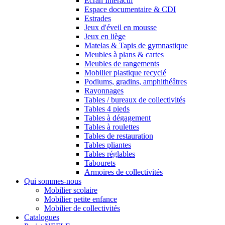
Ecran Interactif
Espace documentaire & CDI
Estrades
Jeux d'éveil en mousse
Jeux en liège
Matelas & Tapis de gymnastique
Meubles à plans & cartes
Meubles de rangements
Mobilier plastique recyclé
Podiums, gradins, amphithéâtres
Rayonnages
Tables / bureaux de collectivités
Tables 4 pieds
Tables à dégagement
Tables à roulettes
Tables de restauration
Tables pliantes
Tables réglables
Tabourets
Armoires de collectivités
Qui sommes-nous
Mobilier scolaire
Mobilier petite enfance
Mobilier de collectivités
Catalogues