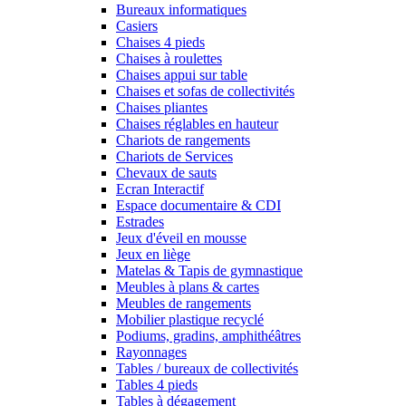
Bureaux informatiques
Casiers
Chaises 4 pieds
Chaises à roulettes
Chaises appui sur table
Chaises et sofas de collectivités
Chaises pliantes
Chaises réglables en hauteur
Chariots de rangements
Chariots de Services
Chevaux de sauts
Ecran Interactif
Espace documentaire & CDI
Estrades
Jeux d'éveil en mousse
Jeux en liège
Matelas & Tapis de gymnastique
Meubles à plans & cartes
Meubles de rangements
Mobilier plastique recyclé
Podiums, gradins, amphithéâtres
Rayonnages
Tables / bureaux de collectivités
Tables 4 pieds
Tables à dégagement