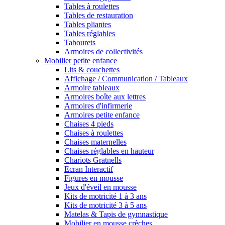
Tables à roulettes
Tables de restauration
Tables pliantes
Tables réglables
Tabourets
Armoires de collectivités
Mobilier petite enfance
Lits & couchettes
Affichage / Communication / Tableaux
Armoire tableaux
Armoires boîte aux lettres
Armoires d'infirmerie
Armoires petite enfance
Chaises 4 pieds
Chaises à roulettes
Chaises maternelles
Chaises réglables en hauteur
Chariots Gratnells
Ecran Interactif
Figures en mousse
Jeux d'éveil en mousse
Kits de motricité 1 à 3 ans
Kits de motricité 3 à 5 ans
Matelas & Tapis de gymnastique
Mobilier en mousse crèches