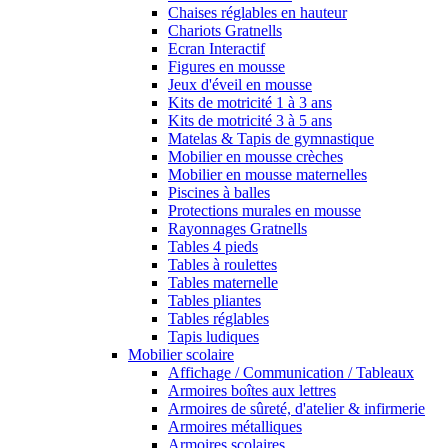
Chaises réglables en hauteur
Chariots Gratnells
Ecran Interactif
Figures en mousse
Jeux d'éveil en mousse
Kits de motricité 1 à 3 ans
Kits de motricité 3 à 5 ans
Matelas & Tapis de gymnastique
Mobilier en mousse crèches
Mobilier en mousse maternelles
Piscines à balles
Protections murales en mousse
Rayonnages Gratnells
Tables 4 pieds
Tables à roulettes
Tables maternelle
Tables pliantes
Tables réglables
Tapis ludiques
Mobilier scolaire
Affichage / Communication / Tableaux
Armoires boîtes aux lettres
Armoires de sûreté, d'atelier & infirmerie
Armoires métalliques
Armoires scolaires