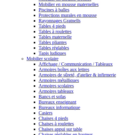
Mobilier en mousse maternelles
Piscines à balles
Protections murales en mousse
Rayonnages Gratnells
Tables 4 pieds
Tables à roulettes
Tables maternelle
Tables pliantes
Tables réglables
Tapis ludiques
Mobilier scolaire
Affichage / Communication / Tableaux
Armoires boîtes aux lettres
Armoires de sûreté, d'atelier & infirmerie
Armoires métalliques
Armoires scolaires
Armoires tableaux
Bancs et sofas
Bureaux enseignant
Bureaux informatique
Casiers
Chaises 4 pieds
Chaises à roulettes
Chaises appui sur table
Chaises réglables en hauteur