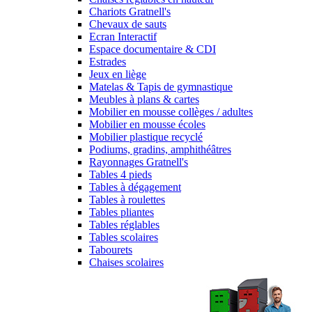
Chariots Gratnell's
Chevaux de sauts
Ecran Interactif
Espace documentaire & CDI
Estrades
Jeux en liège
Matelas & Tapis de gymnastique
Meubles à plans & cartes
Mobilier en mousse collèges / adultes
Mobilier en mousse écoles
Mobilier plastique recyclé
Podiums, gradins, amphithéâtres
Rayonnages Gratnell's
Tables 4 pieds
Tables à dégagement
Tables à roulettes
Tables pliantes
Tables réglables
Tables scolaires
Tabourets
Chaises scolaires