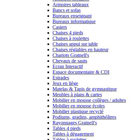
Armoires tableaux
Bancs et sofas
Bureaux enseignant
Bureaux informatique
Casiers
Chaises 4 pieds
Chaises à roulettes
Chaises appui sur table
Chaises réglables en hauteur
Chariots Gratnell's
Chevaux de sauts
Ecran Interactif
Espace documentaire & CDI
Estrades
Jeux en liège
Matelas & Tapis de gymnastique
Meubles à plans & cartes
Mobilier en mousse collèges / adultes
Mobilier en mousse écoles
Mobilier plastique recyclé
Podiums, gradins, amphithéâtres
Rayonnages Gratnell's
Tables 4 pieds
Tables à dégagement
Tables à roulettes