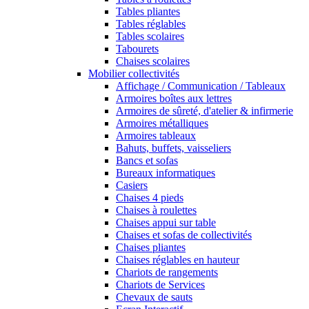
Tables pliantes
Tables réglables
Tables scolaires
Tabourets
Chaises scolaires
Mobilier collectivités
Affichage / Communication / Tableaux
Armoires boîtes aux lettres
Armoires de sûreté, d'atelier & infirmerie
Armoires métalliques
Armoires tableaux
Bahuts, buffets, vaisseliers
Bancs et sofas
Bureaux informatiques
Casiers
Chaises 4 pieds
Chaises à roulettes
Chaises appui sur table
Chaises et sofas de collectivités
Chaises pliantes
Chaises réglables en hauteur
Chariots de rangements
Chariots de Services
Chevaux de sauts