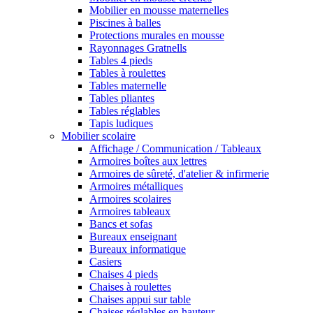
Mobilier en mousse maternelles
Piscines à balles
Protections murales en mousse
Rayonnages Gratnells
Tables 4 pieds
Tables à roulettes
Tables maternelle
Tables pliantes
Tables réglables
Tapis ludiques
Mobilier scolaire
Affichage / Communication / Tableaux
Armoires boîtes aux lettres
Armoires de sûreté, d'atelier & infirmerie
Armoires métalliques
Armoires scolaires
Armoires tableaux
Bancs et sofas
Bureaux enseignant
Bureaux informatique
Casiers
Chaises 4 pieds
Chaises à roulettes
Chaises appui sur table
Chaises réglables en hauteur