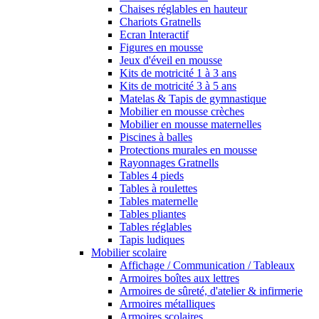
Chaises réglables en hauteur
Chariots Gratnells
Ecran Interactif
Figures en mousse
Jeux d'éveil en mousse
Kits de motricité 1 à 3 ans
Kits de motricité 3 à 5 ans
Matelas & Tapis de gymnastique
Mobilier en mousse crèches
Mobilier en mousse maternelles
Piscines à balles
Protections murales en mousse
Rayonnages Gratnells
Tables 4 pieds
Tables à roulettes
Tables maternelle
Tables pliantes
Tables réglables
Tapis ludiques
Mobilier scolaire
Affichage / Communication / Tableaux
Armoires boîtes aux lettres
Armoires de sûreté, d'atelier & infirmerie
Armoires métalliques
Armoires scolaires