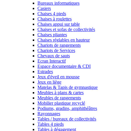
Bureaux informatiques
Casiers
Chaises 4 pieds
Chaises à roulettes
Chaises appui sur table
Chaises et sofas de collectivités
Chaises pliantes
Chaises réglables en hauteur
Chariots de rangements
Chariots de Services
Chevaux de sauts
Ecran Interactif
Espace documentaire & CDI
Estrades
Jeux d'éveil en mousse
Jeux en liège
Matelas & Tapis de gymnastique
Meubles à plans & cartes
Meubles de rangements
Mobilier plastique recyclé
Podiums, gradins, amphithéâtres
Rayonnages
Tables / bureaux de collectivités
Tables 4 pieds
Tables à dégagement