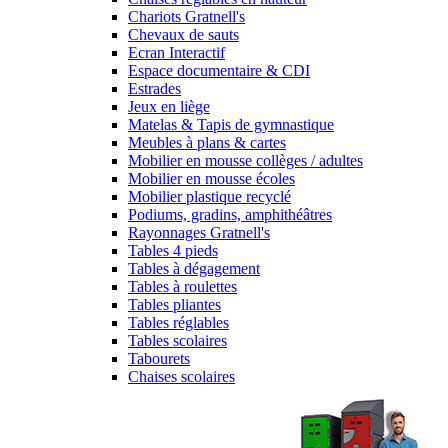
Chariots Gratnell's
Chevaux de sauts
Ecran Interactif
Espace documentaire & CDI
Estrades
Jeux en liège
Matelas & Tapis de gymnastique
Meubles à plans & cartes
Mobilier en mousse collèges / adultes
Mobilier en mousse écoles
Mobilier plastique recyclé
Podiums, gradins, amphithéâtres
Rayonnages Gratnell's
Tables 4 pieds
Tables à dégagement
Tables à roulettes
Tables pliantes
Tables réglables
Tables scolaires
Tabourets
Chaises scolaires