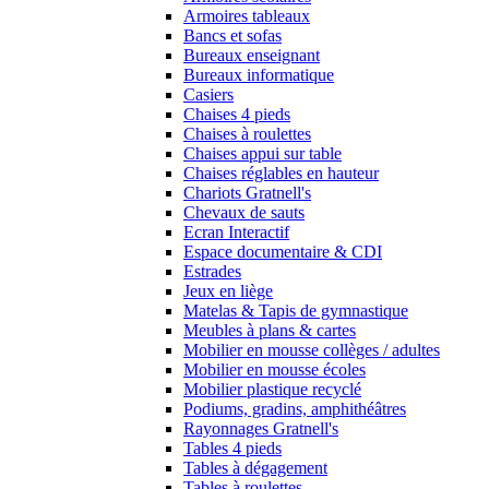
Armoires tableaux
Bancs et sofas
Bureaux enseignant
Bureaux informatique
Casiers
Chaises 4 pieds
Chaises à roulettes
Chaises appui sur table
Chaises réglables en hauteur
Chariots Gratnell's
Chevaux de sauts
Ecran Interactif
Espace documentaire & CDI
Estrades
Jeux en liège
Matelas & Tapis de gymnastique
Meubles à plans & cartes
Mobilier en mousse collèges / adultes
Mobilier en mousse écoles
Mobilier plastique recyclé
Podiums, gradins, amphithéâtres
Rayonnages Gratnell's
Tables 4 pieds
Tables à dégagement
Tables à roulettes