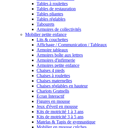
Tables à roulettes
Tables de restauration
Tables pliantes
Tables réglables
Tabourets
Armoires de collectivités
Mobilier petite enfance
Lits & couchettes
Affichage / Communication / Tableaux
Armoire tableaux
Armoires boîte aux lettres
Armoires d'infirmerie
Armoires petite enfance
Chaises 4 pieds
Chaises à roulettes
Chaises maternelles
Chaises réglables en hauteur
Chariots Gratnells
Ecran Interactif
Figures en mousse
Jeux d'éveil en mousse
Kits de motricité 1 à 3 ans
Kits de motricité 3 à 5 ans
Matelas & Tapis de gymnastique
Mobilier en mousse crèches