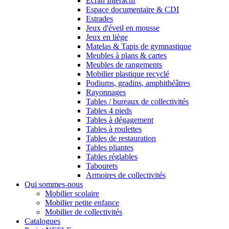
Ecran Interactif
Espace documentaire & CDI
Estrades
Jeux d'éveil en mousse
Jeux en liège
Matelas & Tapis de gymnastique
Meubles à plans & cartes
Meubles de rangements
Mobilier plastique recyclé
Podiums, gradins, amphithéâtres
Rayonnages
Tables / bureaux de collectivités
Tables 4 pieds
Tables à dégagement
Tables à roulettes
Tables de restauration
Tables pliantes
Tables réglables
Tabourets
Armoires de collectivités
Qui sommes-nous
Mobilier scolaire
Mobilier petite enfance
Mobilier de collectivités
Catalogues