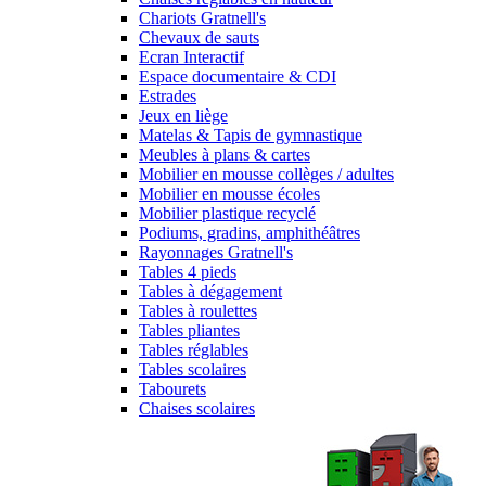
Chariots Gratnell's
Chevaux de sauts
Ecran Interactif
Espace documentaire & CDI
Estrades
Jeux en liège
Matelas & Tapis de gymnastique
Meubles à plans & cartes
Mobilier en mousse collèges / adultes
Mobilier en mousse écoles
Mobilier plastique recyclé
Podiums, gradins, amphithéâtres
Rayonnages Gratnell's
Tables 4 pieds
Tables à dégagement
Tables à roulettes
Tables pliantes
Tables réglables
Tables scolaires
Tabourets
Chaises scolaires