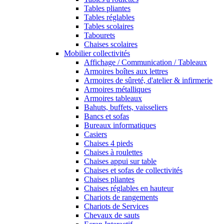
Tables pliantes
Tables réglables
Tables scolaires
Tabourets
Chaises scolaires
Mobilier collectivités
Affichage / Communication / Tableaux
Armoires boîtes aux lettres
Armoires de sûreté, d'atelier & infirmerie
Armoires métalliques
Armoires tableaux
Bahuts, buffets, vaisseliers
Bancs et sofas
Bureaux informatiques
Casiers
Chaises 4 pieds
Chaises à roulettes
Chaises appui sur table
Chaises et sofas de collectivités
Chaises pliantes
Chaises réglables en hauteur
Chariots de rangements
Chariots de Services
Chevaux de sauts