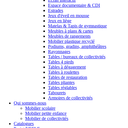
Ecran Interactif
Espace documentaire & CDI
Estrades
Jeux d'éveil en mousse
Jeux en liège
Matelas & Tapis de gymnastique
Meubles à plans & cartes
Meubles de rangements
Mobilier plastique recyclé
Podiums, gradins, amphithéâtres
Rayonnages
Tables / bureaux de collectivités
Tables 4 pieds
Tables à dégagement
Tables à roulettes
Tables de restauration
Tables pliantes
Tables réglables
Tabourets
Armoires de collectivités
Qui sommes-nous
Mobilier scolaire
Mobilier petite enfance
Mobilier de collectivités
Catalogues