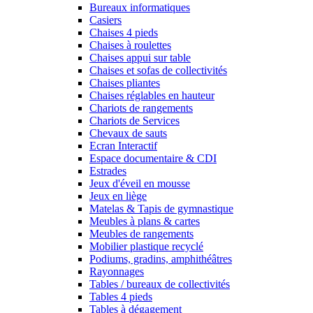
Bureaux informatiques
Casiers
Chaises 4 pieds
Chaises à roulettes
Chaises appui sur table
Chaises et sofas de collectivités
Chaises pliantes
Chaises réglables en hauteur
Chariots de rangements
Chariots de Services
Chevaux de sauts
Ecran Interactif
Espace documentaire & CDI
Estrades
Jeux d'éveil en mousse
Jeux en liège
Matelas & Tapis de gymnastique
Meubles à plans & cartes
Meubles de rangements
Mobilier plastique recyclé
Podiums, gradins, amphithéâtres
Rayonnages
Tables / bureaux de collectivités
Tables 4 pieds
Tables à dégagement