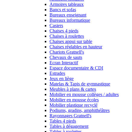
Armoires tableaux
Bancs et sofas
Bureaux enseignant
Bureaux informatique
Casiers
Chaises 4 pieds
Chaises à roulettes
Chaises appui sur table
Chaises réglables en hauteur
Chariots Gratnell's
Chevaux de sauts
Ecran Interactif
Espace documentaire & CDI
Estrades
Jeux en liège
Matelas & Tapis de gymnastique
Meubles à plans & cartes
Mobilier en mousse collèges / adultes
Mobilier en mousse écoles
Mobilier plastique recyclé
Podiums, gradins, amphithéâtres
Rayonnages Gratnell's
Tables 4 pieds
Tables à dégagement
Tables à roulettes