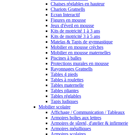
Chaises réglables en hauteur
Chariots Gratnells
Ecran Interactif
Figures en mousse
Jeux d'éveil en mousse
Kits de motricité 1 à 3 ans
Kits de motricité 3 à 5 ans
Matelas & Tapis de gymnastique
Mobilier en mousse crèches
Mobilier en mousse maternelles
Piscines à balles
Protections murales en mousse
Rayonnages Gratnells
Tables 4 pieds
Tables à roulettes
Tables maternelle
Tables pliantes
Tables réglables
Tapis ludiques
Mobilier scolaire
Affichage / Communication / Tableaux
Armoires boîtes aux lettres
Armoires de sûreté, d'atelier & infirmerie
Armoires métalliques
Armoires scolaires