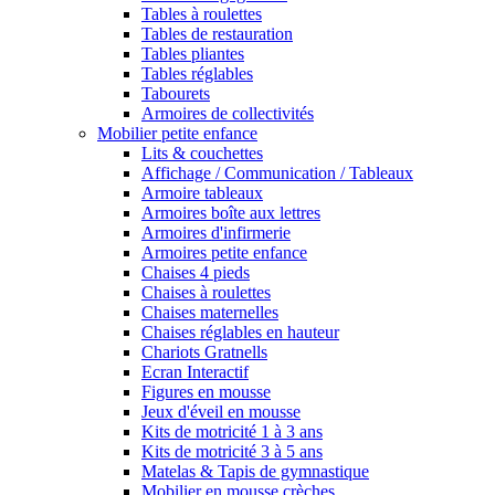
Tables à roulettes
Tables de restauration
Tables pliantes
Tables réglables
Tabourets
Armoires de collectivités
Mobilier petite enfance
Lits & couchettes
Affichage / Communication / Tableaux
Armoire tableaux
Armoires boîte aux lettres
Armoires d'infirmerie
Armoires petite enfance
Chaises 4 pieds
Chaises à roulettes
Chaises maternelles
Chaises réglables en hauteur
Chariots Gratnells
Ecran Interactif
Figures en mousse
Jeux d'éveil en mousse
Kits de motricité 1 à 3 ans
Kits de motricité 3 à 5 ans
Matelas & Tapis de gymnastique
Mobilier en mousse crèches