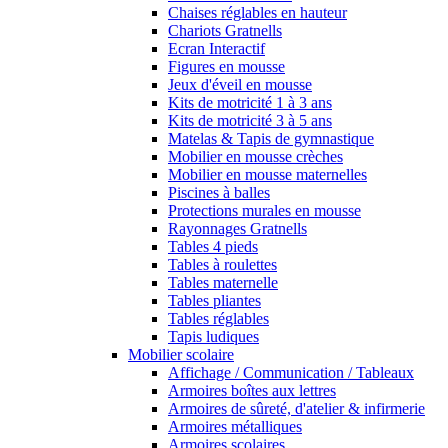
Chaises réglables en hauteur
Chariots Gratnells
Ecran Interactif
Figures en mousse
Jeux d'éveil en mousse
Kits de motricité 1 à 3 ans
Kits de motricité 3 à 5 ans
Matelas & Tapis de gymnastique
Mobilier en mousse crèches
Mobilier en mousse maternelles
Piscines à balles
Protections murales en mousse
Rayonnages Gratnells
Tables 4 pieds
Tables à roulettes
Tables maternelle
Tables pliantes
Tables réglables
Tapis ludiques
Mobilier scolaire
Affichage / Communication / Tableaux
Armoires boîtes aux lettres
Armoires de sûreté, d'atelier & infirmerie
Armoires métalliques
Armoires scolaires