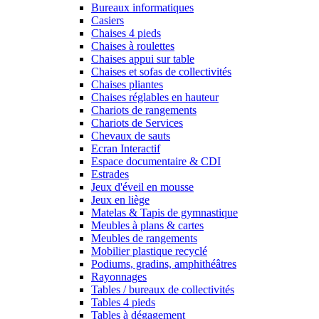
Bureaux informatiques
Casiers
Chaises 4 pieds
Chaises à roulettes
Chaises appui sur table
Chaises et sofas de collectivités
Chaises pliantes
Chaises réglables en hauteur
Chariots de rangements
Chariots de Services
Chevaux de sauts
Ecran Interactif
Espace documentaire & CDI
Estrades
Jeux d'éveil en mousse
Jeux en liège
Matelas & Tapis de gymnastique
Meubles à plans & cartes
Meubles de rangements
Mobilier plastique recyclé
Podiums, gradins, amphithéâtres
Rayonnages
Tables / bureaux de collectivités
Tables 4 pieds
Tables à dégagement