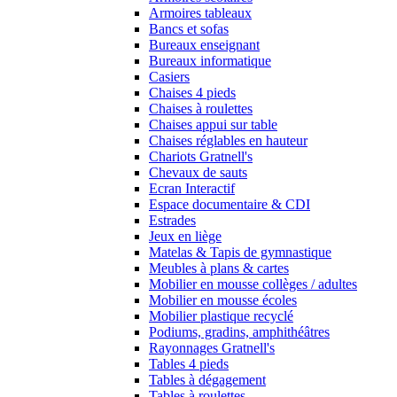
Armoires tableaux
Bancs et sofas
Bureaux enseignant
Bureaux informatique
Casiers
Chaises 4 pieds
Chaises à roulettes
Chaises appui sur table
Chaises réglables en hauteur
Chariots Gratnell's
Chevaux de sauts
Ecran Interactif
Espace documentaire & CDI
Estrades
Jeux en liège
Matelas & Tapis de gymnastique
Meubles à plans & cartes
Mobilier en mousse collèges / adultes
Mobilier en mousse écoles
Mobilier plastique recyclé
Podiums, gradins, amphithéâtres
Rayonnages Gratnell's
Tables 4 pieds
Tables à dégagement
Tables à roulettes