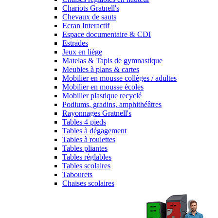
Chariots Gratnell's
Chevaux de sauts
Ecran Interactif
Espace documentaire & CDI
Estrades
Jeux en liège
Matelas & Tapis de gymnastique
Meubles à plans & cartes
Mobilier en mousse collèges / adultes
Mobilier en mousse écoles
Mobilier plastique recyclé
Podiums, gradins, amphithéâtres
Rayonnages Gratnell's
Tables 4 pieds
Tables à dégagement
Tables à roulettes
Tables pliantes
Tables réglables
Tables scolaires
Tabourets
Chaises scolaires