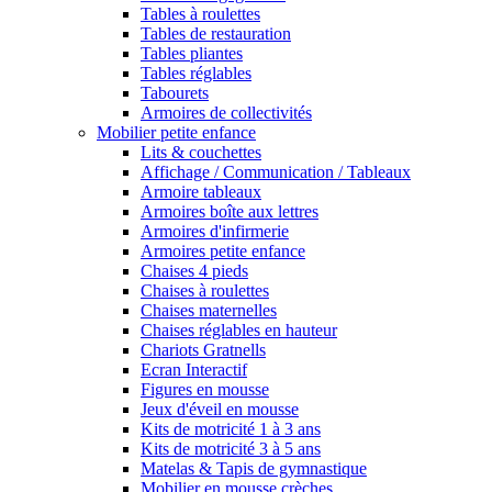
Tables à roulettes
Tables de restauration
Tables pliantes
Tables réglables
Tabourets
Armoires de collectivités
Mobilier petite enfance
Lits & couchettes
Affichage / Communication / Tableaux
Armoire tableaux
Armoires boîte aux lettres
Armoires d'infirmerie
Armoires petite enfance
Chaises 4 pieds
Chaises à roulettes
Chaises maternelles
Chaises réglables en hauteur
Chariots Gratnells
Ecran Interactif
Figures en mousse
Jeux d'éveil en mousse
Kits de motricité 1 à 3 ans
Kits de motricité 3 à 5 ans
Matelas & Tapis de gymnastique
Mobilier en mousse crèches