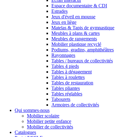
Ecran Interactif
Espace documentaire & CDI
Estrades
Jeux d'éveil en mousse
Jeux en liège
Matelas & Tapis de gymnastique
Meubles à plans & cartes
Meubles de rangements
Mobilier plastique recyclé
Podiums, gradins, amphithéâtres
Rayonnages
Tables / bureaux de collectivités
Tables 4 pieds
Tables à dégagement
Tables à roulettes
Tables de restauration
Tables pliantes
Tables réglables
Tabourets
Armoires de collectivités
Qui sommes-nous
Mobilier scolaire
Mobilier petite enfance
Mobilier de collectivités
Catalogues