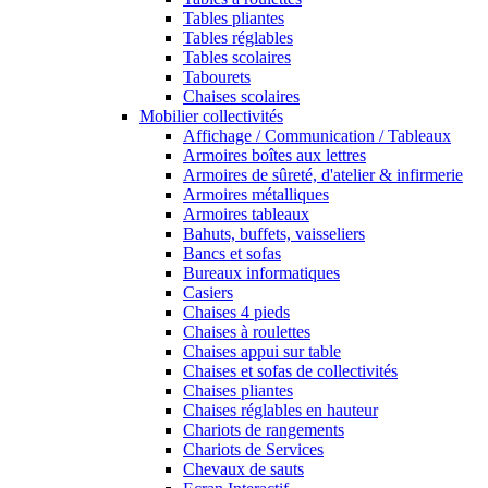
Tables pliantes
Tables réglables
Tables scolaires
Tabourets
Chaises scolaires
Mobilier collectivités
Affichage / Communication / Tableaux
Armoires boîtes aux lettres
Armoires de sûreté, d'atelier & infirmerie
Armoires métalliques
Armoires tableaux
Bahuts, buffets, vaisseliers
Bancs et sofas
Bureaux informatiques
Casiers
Chaises 4 pieds
Chaises à roulettes
Chaises appui sur table
Chaises et sofas de collectivités
Chaises pliantes
Chaises réglables en hauteur
Chariots de rangements
Chariots de Services
Chevaux de sauts