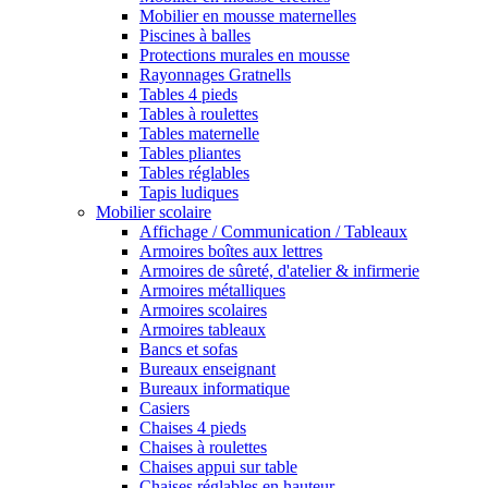
Mobilier en mousse maternelles
Piscines à balles
Protections murales en mousse
Rayonnages Gratnells
Tables 4 pieds
Tables à roulettes
Tables maternelle
Tables pliantes
Tables réglables
Tapis ludiques
Mobilier scolaire
Affichage / Communication / Tableaux
Armoires boîtes aux lettres
Armoires de sûreté, d'atelier & infirmerie
Armoires métalliques
Armoires scolaires
Armoires tableaux
Bancs et sofas
Bureaux enseignant
Bureaux informatique
Casiers
Chaises 4 pieds
Chaises à roulettes
Chaises appui sur table
Chaises réglables en hauteur