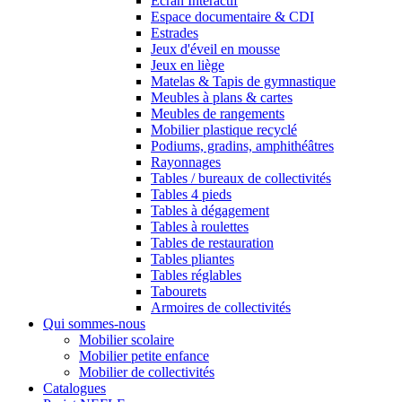
Ecran Interactif
Espace documentaire & CDI
Estrades
Jeux d'éveil en mousse
Jeux en liège
Matelas & Tapis de gymnastique
Meubles à plans & cartes
Meubles de rangements
Mobilier plastique recyclé
Podiums, gradins, amphithéâtres
Rayonnages
Tables / bureaux de collectivités
Tables 4 pieds
Tables à dégagement
Tables à roulettes
Tables de restauration
Tables pliantes
Tables réglables
Tabourets
Armoires de collectivités
Qui sommes-nous
Mobilier scolaire
Mobilier petite enfance
Mobilier de collectivités
Catalogues