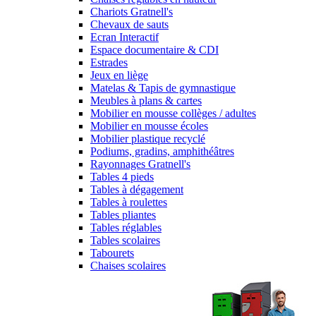
Chariots Gratnell's
Chevaux de sauts
Ecran Interactif
Espace documentaire & CDI
Estrades
Jeux en liège
Matelas & Tapis de gymnastique
Meubles à plans & cartes
Mobilier en mousse collèges / adultes
Mobilier en mousse écoles
Mobilier plastique recyclé
Podiums, gradins, amphithéâtres
Rayonnages Gratnell's
Tables 4 pieds
Tables à dégagement
Tables à roulettes
Tables pliantes
Tables réglables
Tables scolaires
Tabourets
Chaises scolaires