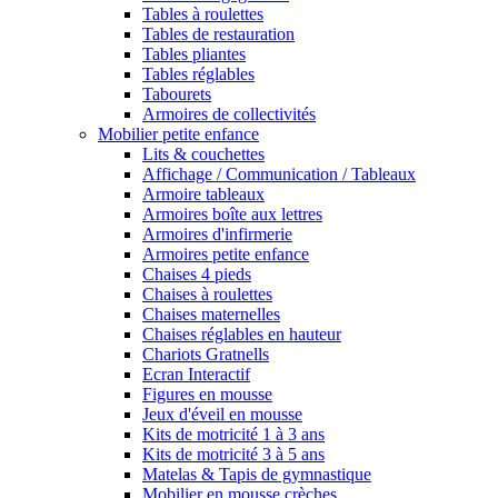
Tables à roulettes
Tables de restauration
Tables pliantes
Tables réglables
Tabourets
Armoires de collectivités
Mobilier petite enfance
Lits & couchettes
Affichage / Communication / Tableaux
Armoire tableaux
Armoires boîte aux lettres
Armoires d'infirmerie
Armoires petite enfance
Chaises 4 pieds
Chaises à roulettes
Chaises maternelles
Chaises réglables en hauteur
Chariots Gratnells
Ecran Interactif
Figures en mousse
Jeux d'éveil en mousse
Kits de motricité 1 à 3 ans
Kits de motricité 3 à 5 ans
Matelas & Tapis de gymnastique
Mobilier en mousse crèches