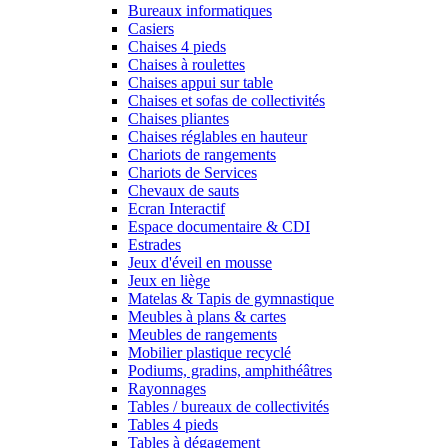
Bureaux informatiques
Casiers
Chaises 4 pieds
Chaises à roulettes
Chaises appui sur table
Chaises et sofas de collectivités
Chaises pliantes
Chaises réglables en hauteur
Chariots de rangements
Chariots de Services
Chevaux de sauts
Ecran Interactif
Espace documentaire & CDI
Estrades
Jeux d'éveil en mousse
Jeux en liège
Matelas & Tapis de gymnastique
Meubles à plans & cartes
Meubles de rangements
Mobilier plastique recyclé
Podiums, gradins, amphithéâtres
Rayonnages
Tables / bureaux de collectivités
Tables 4 pieds
Tables à dégagement