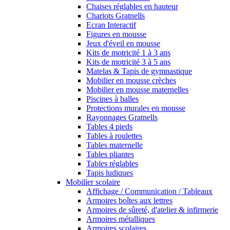
Chaises réglables en hauteur
Chariots Gratnells
Ecran Interactif
Figures en mousse
Jeux d'éveil en mousse
Kits de motricité 1 à 3 ans
Kits de motricité 3 à 5 ans
Matelas & Tapis de gymnastique
Mobilier en mousse crèches
Mobilier en mousse maternelles
Piscines à balles
Protections murales en mousse
Rayonnages Gratnells
Tables 4 pieds
Tables à roulettes
Tables maternelle
Tables pliantes
Tables réglables
Tapis ludiques
Mobilier scolaire
Affichage / Communication / Tableaux
Armoires boîtes aux lettres
Armoires de sûreté, d'atelier & infirmerie
Armoires métalliques
Armoires scolaires