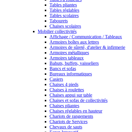
Tables pliantes
Tables réglables
Tables scolaires
Tabourets
Chaises scolaires
Mobilier collectivités
Affichage / Communication / Tableaux
Armoires boîtes aux lettres
Armoires de sûreté, d'atelier & infirmerie
Armoires métalliques
Armoires tableaux
Bahuts, buffets, vaisseliers
Bancs et sofas
Bureaux informatiques
Casiers
Chaises 4 pieds
Chaises à roulettes
Chaises appui sur table
Chaises et sofas de collectivités
Chaises pliantes
Chaises réglables en hauteur
Chariots de rangements
Chariots de Services
Chevaux de sauts