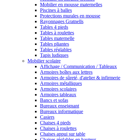
Mobilier en mousse maternelles
Piscines à balles
Protections murales en mousse
Rayonnages Gratnells
Tables 4 pieds
Tables à roulettes
Tables maternelle
Tables pliantes
Tables réglables
Tapis ludiques
Mobilier scolaire
Affichage / Communication / Tableaux
Armoires boîtes aux lettres
Armoires de sûreté, d'atelier & infirmerie
Armoires métalliques
Armoires scolaires
Armoires tableaux
Bancs et sofas
Bureaux enseignant
Bureaux informatique
Casiers
Chaises 4 pieds
Chaises à roulettes
Chaises appui sur table
Chaises réglables en hauteur