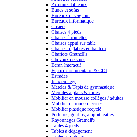
Armoires tableaux
Bancs et sofas
Bureaux enseignant
Bureaux informatique
Casiers
Chaises 4 pieds
Chaises à roulettes
Chaises appui sur table
Chaises réglables en hauteur
Chariots Gratnell's
Chevaux de sauts
Ecran Interactif
Espace documentaire & CDI
Estrades
Jeux en liège
Matelas & Tapis de gymnastique
Meubles à plans & cartes
Mobilier en mousse collèges / adultes
Mobilier en mousse écoles
Mobilier plastique recyclé
Podiums, gradins, amphithéâtres
Rayonnages Gratnell's
Tables 4 pieds
Tables à dégagement
Tables à roulettes