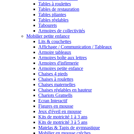
Tables à roulettes
Tables de restauration
Tables pliantes
Tables réglables
Tabourets
Armoires de collectivités
Mobilier petite enfance
Lits & couchettes
Affichage / Communication / Tableaux
Armoire tableaux
Armoires boîte aux lettres
Armoires d'infirmerie
Armoires petite enfance
Chaises 4 pieds
Chaises à roulettes
Chaises maternelles
Chaises réglables en hauteur
Chariots Gratnells
Ecran Interactif
Figures en mousse
Jeux d'éveil en mousse
Kits de motricité 1 à 3 ans
Kits de motricité 3 à 5 ans
Matelas & Tapis de gymnastique
Mobilier en mousse crèches