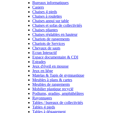
Bureaux informatiques
Casiers
Chaises 4 pieds
Chaises à roulettes
Chaises appui sur table
Chaises et sofas de collectivités
Chaises pliantes
Chaises réglables en hauteur
Chariots de rangements
Chariots de Services
Chevaux de sauts
Ecran Interactif
Espace documentaire & CDI
Estrades
Jeux d'éveil en mousse
Jeux en liège
Matelas & Tapis de gymnastique
Meubles à plans & cartes
Meubles de rangements
Mobilier plastique recyclé
Podiums, gradins, amphithéâtres
Rayonnages
Tables / bureaux de collectivités
Tables 4 pieds
Tables à dégagement