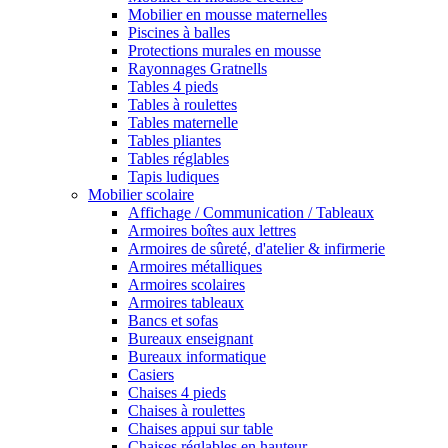
Mobilier en mousse maternelles
Piscines à balles
Protections murales en mousse
Rayonnages Gratnells
Tables 4 pieds
Tables à roulettes
Tables maternelle
Tables pliantes
Tables réglables
Tapis ludiques
Mobilier scolaire
Affichage / Communication / Tableaux
Armoires boîtes aux lettres
Armoires de sûreté, d'atelier & infirmerie
Armoires métalliques
Armoires scolaires
Armoires tableaux
Bancs et sofas
Bureaux enseignant
Bureaux informatique
Casiers
Chaises 4 pieds
Chaises à roulettes
Chaises appui sur table
Chaises réglables en hauteur