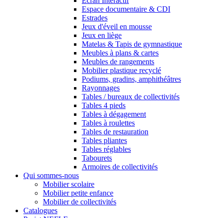
Ecran Interactif
Espace documentaire & CDI
Estrades
Jeux d'éveil en mousse
Jeux en liège
Matelas & Tapis de gymnastique
Meubles à plans & cartes
Meubles de rangements
Mobilier plastique recyclé
Podiums, gradins, amphithéâtres
Rayonnages
Tables / bureaux de collectivités
Tables 4 pieds
Tables à dégagement
Tables à roulettes
Tables de restauration
Tables pliantes
Tables réglables
Tabourets
Armoires de collectivités
Qui sommes-nous
Mobilier scolaire
Mobilier petite enfance
Mobilier de collectivités
Catalogues