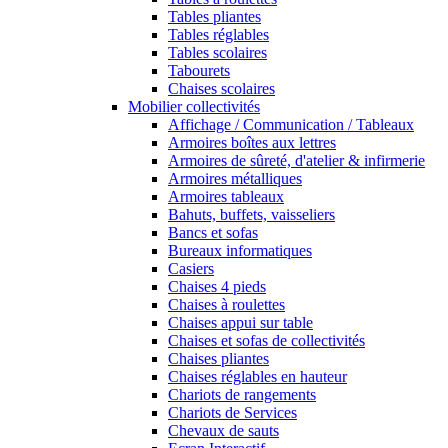
Tables pliantes
Tables réglables
Tables scolaires
Tabourets
Chaises scolaires
Mobilier collectivités
Affichage / Communication / Tableaux
Armoires boîtes aux lettres
Armoires de sûreté, d'atelier & infirmerie
Armoires métalliques
Armoires tableaux
Bahuts, buffets, vaisseliers
Bancs et sofas
Bureaux informatiques
Casiers
Chaises 4 pieds
Chaises à roulettes
Chaises appui sur table
Chaises et sofas de collectivités
Chaises pliantes
Chaises réglables en hauteur
Chariots de rangements
Chariots de Services
Chevaux de sauts