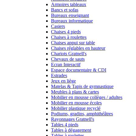
Armoires tableaux
Bancs et sofas
Bureaux enseignant
Bureaux informatique
Casiers
Chaises 4 pieds
Chaises à roulettes
Chaises appui sur table
Chaises réglables en hauteur
Chariots Gratnell's
Chevaux de sauts
Ecran Interactif
Espace documentaire & CDI
Estrades
Jeux en liège
Matelas & Tapis de gymnastique
Meubles à plans & cartes
Mobilier en mousse collèges / adultes
Mobilier en mousse écoles
Mobilier plastique recyclé
Podiums, gradins, amphithéâtres
Rayonnages Gratnell's
Tables 4 pieds
Tables à dégagement
Tables à roulettes