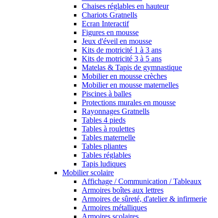
Chaises réglables en hauteur
Chariots Gratnells
Ecran Interactif
Figures en mousse
Jeux d'éveil en mousse
Kits de motricité 1 à 3 ans
Kits de motricité 3 à 5 ans
Matelas & Tapis de gymnastique
Mobilier en mousse crèches
Mobilier en mousse maternelles
Piscines à balles
Protections murales en mousse
Rayonnages Gratnells
Tables 4 pieds
Tables à roulettes
Tables maternelle
Tables pliantes
Tables réglables
Tapis ludiques
Mobilier scolaire
Affichage / Communication / Tableaux
Armoires boîtes aux lettres
Armoires de sûreté, d'atelier & infirmerie
Armoires métalliques
Armoires scolaires