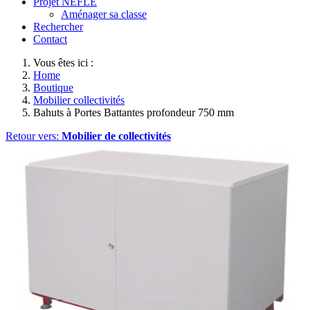
Projet NEFLE
Aménager sa classe
Rechercher
Contact
Vous êtes ici :
Home
Boutique
Mobilier collectivités
Bahuts à Portes Battantes profondeur 750 mm
Retour vers:
Mobilier de collectivités