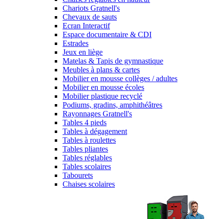
Chariots Gratnell's
Chevaux de sauts
Ecran Interactif
Espace documentaire & CDI
Estrades
Jeux en liège
Matelas & Tapis de gymnastique
Meubles à plans & cartes
Mobilier en mousse collèges / adultes
Mobilier en mousse écoles
Mobilier plastique recyclé
Podiums, gradins, amphithéâtres
Rayonnages Gratnell's
Tables 4 pieds
Tables à dégagement
Tables à roulettes
Tables pliantes
Tables réglables
Tables scolaires
Tabourets
Chaises scolaires