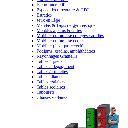
Ecran Interactif
Espace documentaire & CDI
Estrades
Jeux en liège
Matelas & Tapis de gymnastique
Meubles à plans & cartes
Mobilier en mousse collèges / adultes
Mobilier en mousse écoles
Mobilier plastique recyclé
Podiums, gradins, amphithéâtres
Rayonnages Gratnell's
Tables 4 pieds
Tables à dégagement
Tables à roulettes
Tables pliantes
Tables réglables
Tables scolaires
Tabourets
Chaises scolaires