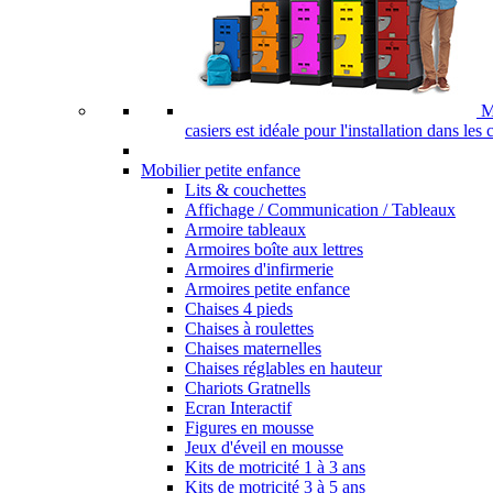
M
casiers est idéale pour l'installation dans les
Mobilier petite enfance
Lits & couchettes
Affichage / Communication / Tableaux
Armoire tableaux
Armoires boîte aux lettres
Armoires d'infirmerie
Armoires petite enfance
Chaises 4 pieds
Chaises à roulettes
Chaises maternelles
Chaises réglables en hauteur
Chariots Gratnells
Ecran Interactif
Figures en mousse
Jeux d'éveil en mousse
Kits de motricité 1 à 3 ans
Kits de motricité 3 à 5 ans