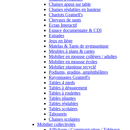
Chaises appui sur table
Chaises réglables en hauteur
Chariots Gratnell's
Chevaux de sauts
Ecran Interactif
Espace documentaire & CDI
Estrades
Jeux en liège
Matelas & Tapis de gymnastique
Meubles à plans & cartes
Mobilier en mousse collèges / adultes
Mobilier en mousse écoles
Mobilier plastique recyclé
Podiums, gradins, amphithéâtres
Rayonnages Gratnell's
Tables 4 pieds
Tables à dégagement
Tables à roulettes
Tables pliantes
Tables réglables
Tables scolaires
Tabourets
Chaises scolaires
Mobilier collectivités
Affichage / Communication / Tableaux