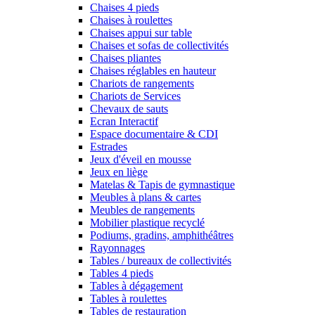
Chaises 4 pieds
Chaises à roulettes
Chaises appui sur table
Chaises et sofas de collectivités
Chaises pliantes
Chaises réglables en hauteur
Chariots de rangements
Chariots de Services
Chevaux de sauts
Ecran Interactif
Espace documentaire & CDI
Estrades
Jeux d'éveil en mousse
Jeux en liège
Matelas & Tapis de gymnastique
Meubles à plans & cartes
Meubles de rangements
Mobilier plastique recyclé
Podiums, gradins, amphithéâtres
Rayonnages
Tables / bureaux de collectivités
Tables 4 pieds
Tables à dégagement
Tables à roulettes
Tables de restauration