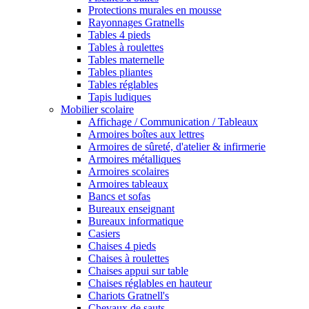
Protections murales en mousse
Rayonnages Gratnells
Tables 4 pieds
Tables à roulettes
Tables maternelle
Tables pliantes
Tables réglables
Tapis ludiques
Mobilier scolaire
Affichage / Communication / Tableaux
Armoires boîtes aux lettres
Armoires de sûreté, d'atelier & infirmerie
Armoires métalliques
Armoires scolaires
Armoires tableaux
Bancs et sofas
Bureaux enseignant
Bureaux informatique
Casiers
Chaises 4 pieds
Chaises à roulettes
Chaises appui sur table
Chaises réglables en hauteur
Chariots Gratnell's
Chevaux de sauts