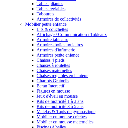
Tables pliantes
Tables réglables
Tabourets
Armoires de collectivités
Mobilier petite enfance
Lits & couchettes
Affichage / Communication / Tableaux
Armoire tableaux
Armoires boîte aux lettres
Armoires d'infirmerie
Armoires petite enfance
Chaises 4 pieds
Chaises à roulettes
Chaises maternelles
Chaises réglables en hauteur
Chariots Gratnells
Ecran Interactif
Figures en mousse
Jeux d'éveil en mousse
Kits de motricité 1 à 3 ans
Kits de motricité 3 à 5 ans
Matelas & Tapis de gymnastique
Mobilier en mousse crèches
Mobilier en mousse maternelles
Piscines à balles