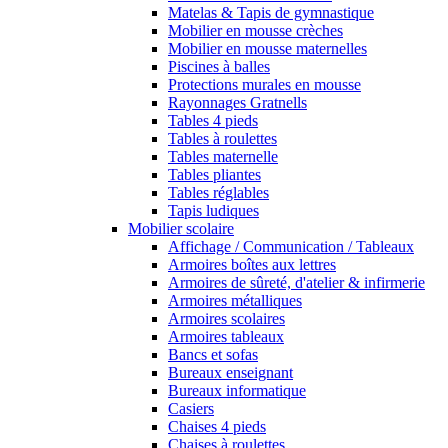
Matelas & Tapis de gymnastique
Mobilier en mousse crèches
Mobilier en mousse maternelles
Piscines à balles
Protections murales en mousse
Rayonnages Gratnells
Tables 4 pieds
Tables à roulettes
Tables maternelle
Tables pliantes
Tables réglables
Tapis ludiques
Mobilier scolaire
Affichage / Communication / Tableaux
Armoires boîtes aux lettres
Armoires de sûreté, d'atelier & infirmerie
Armoires métalliques
Armoires scolaires
Armoires tableaux
Bancs et sofas
Bureaux enseignant
Bureaux informatique
Casiers
Chaises 4 pieds
Chaises à roulettes